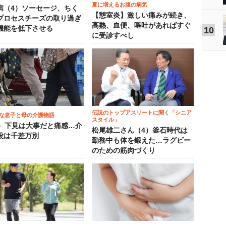
夏に増えるお腹の病気
病（4）ソーセージ、ちく
【憩室炎】激しい痛みが続き、
プロセスチーズの取り過ぎ
高熱、血便、嘔吐があればすぐ
機能を低下させる
10
に受診すべし
伝説のトップアスリートに聞く「シニア
な息子と母の介護物語
スタイル」
0）下見は大事だと痛感…介
松尾雄二さん（4）釜石時代は
設は千差万別
勤務中も体を鍛えた…ラグビー
のための筋肉づくり