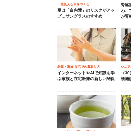
一生見える目をつくる
腎臓
夏は「白内障」のリスクがアッ
わ、
プ…サングラスのすすめ
が腎
老親・家族 在宅での看取り方
シニア
インターネットやAIで知識を学
（3
ぶ家族と在宅医療の新しい関係
護施