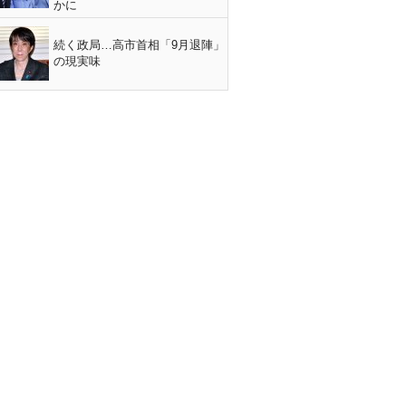
かに
続く政局…高市首相「9月退陣」
の現実味