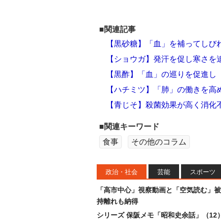
■関連記事
【黒砂糖】「血」を補ってしび
【ショウガ】発汗を促し寒さを
【黒酢】「血」の巡りを促進し
【ハチミツ】「肺」の働きを高
【青じそ】殺菌効果が高く消化
■関連キーワード
食事
その他のコラム
政治・社会
芸能
スポーツ
「高市中心」視察動画と「空気読む」被
持離れも納得
シリーズ 保阪メモ「昭和史余話」（12