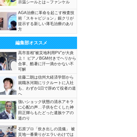
示温シールとは～ファンケル
AGA治療に革命を起こす検査技
術「スキャビジョン」銀クリが
提示する新しい薄毛治療のあり
方
編集部オススメ
高市首相“被災地利用PV”が大炎
上！ ピアノBGM付きでヘリから
合掌、酷暑に汗一滴かかない不
可解
佐藤二朗は信州大経済学部から
就職氷河期にリクルートに入社
も、わずか1日で辞めて役者の道
へ
強いショック状態の清水アキラ
に心配の声…子供を亡くした神
田正輝らもたどった遺族ケアの
道のり
石原プロ「炊き出しの流儀」 被
災地一番乗りがエラいわけでは