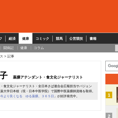
フ
経済
健康
コミック
競馬
公営競技
書籍
闘病記
健康
コラム
ス
記事
子
薬膳アテンダント・食文化ジャーナリスト
ト・食文化ジャーナリスト・全日本さば連合会広報担当サバジェン
医薬大学日本校（現・日本中医学院）で国際中医薬膳師資格を取得。
1
で今より良くなる ゆる薬膳。３６５日
」が好評発売中。
2