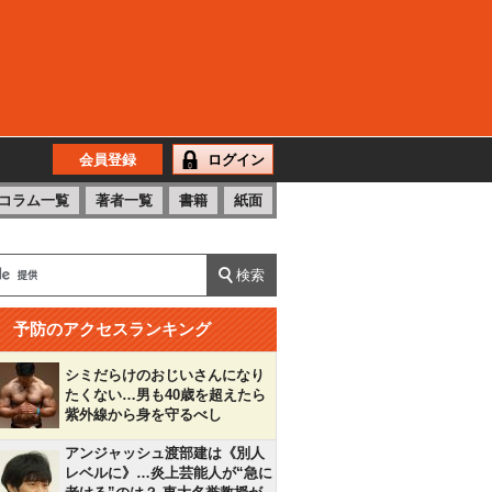
会員登録
ログイン
コラム一覧
著者一覧
書籍
紙面
予防のアクセスランキング
シミだらけのおじいさんになり
たくない…男も40歳を超えたら
紫外線から身を守るべし
アンジャッシュ渡部建は《別人
レベルに》…炎上芸能人が“急に