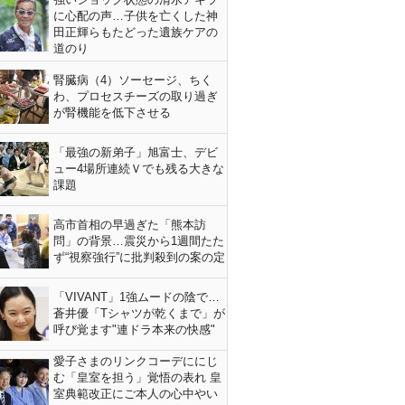
に心配の声…子供を亡くした神
田正輝らもたどった遺族ケアの
道のり
腎臓病（4）ソーセージ、ちく
わ、プロセスチーズの取り過ぎ
が腎機能を低下させる
「最強の新弟子」旭富士、デビ
ュー4場所連続Ｖでも残る大きな
課題
高市首相の早過ぎた「熊本訪
問」の背景…震災から1週間たた
ず“視察強行”に批判殺到の案の定
「VIVANT」1強ムードの陰で…
蒼井優「Tシャツが乾くまで」が
呼び覚ます"連ドラ本来の快感"
愛子さまのリンクコーデににじ
む「皇室を担う」覚悟の表れ 皇
室典範改正にご本人の心中やい