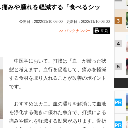
し痛みや腫れを軽減する「食べるシッ
3
公開日：
2022/11/10 06:00
更新日：
2022/11/10 06:00
>> バックナンバー
印刷
4
中医学において、打撲は「血」が滞った状
5
態と考えます。血行を促進して、痛みを軽減
する食材を取り入れることが改善のポイント
です。
PR
おすすめはカニ。血の滞りを解消して血液
を浄化する働きに優れた魚介で、打撲による
痛みや腫れを軽減する効果があります。骨折
PR