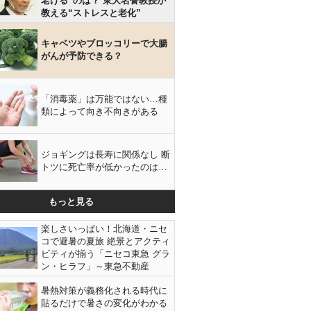
老ける”のは？ 東大名誉教授が
教える“ストレスと老化”
キャベツやブロッコリーで大腸
がんが予防できる？
「消毒薬」は万能ではない…種
類によって向き不向きがある
ジョギングは長寿に関係なし 断
トツに死亡率が低かったのは…
もっと見る
楽しさいっぱい！北海道・ニセ
コで避暑の夏旅 絶景とアクティ
ビティが揃う「ニセコ東急 グラ
ン・ヒラフ」～東急不動産
暑熱対策が義務化される時代に
貼るだけで暑さの変化がわかる