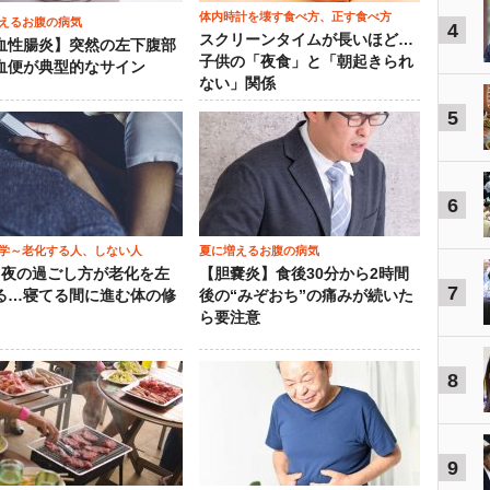
体内時計を壊す食べ方、正す食べ方
えるお腹の病気
4
スクリーンタイムが長いほど…
血性腸炎】突然の左下腹部
子供の「夜食」と「朝起きられ
血便が典型的なサイン
ない」関係
5
6
学～老化する人、しない人
夏に増えるお腹の病気
）夜の過ごし方が老化を左
【胆嚢炎】食後30分から2時間
7
る…寝てる間に進む体の修
後の“みぞおち”の痛みが続いた
ら要注意
8
9