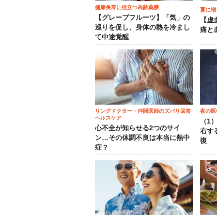
健康長寿に役立つ高齢薬膳
夏に増
【グレープフルーツ】「気」の
【虚
巡りを促し、身体の熱を冷まし
痛と
て中途覚醒
リングドクター・仲間医師のズバリ回答
夜の医
ヘルスケア
（1
心不全が知らせる2つのサイ
右す
ン…その体調不良は本当に熱中
復
症？