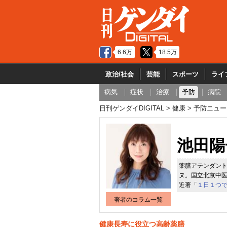
6.6万
18.5万
政治/社会
芸能
スポーツ
ライ
病気
症状
治療
予防
病院
日刊ゲンダイDIGITAL
健康
予防ニュー
池田陽
薬膳アテンダン
ヌ。国立北京中
近著「
１日１つ
著者のコラム一覧
健康長寿に役立つ高齢薬膳