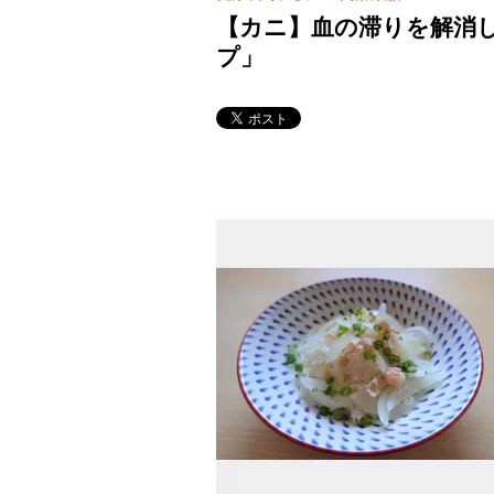
【カニ】血の滞りを解消
プ」