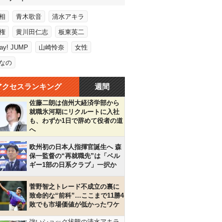
相
青木歌音
清水アキラ
権
黄川田仁志
板東英二
Say! JUMP
山崎怜奈
女性
なの
アクセスランキング
週間
佐藤二朗は信州大経済学部から
就職氷河期にリクルートに入社
も、わずか1日で辞めて役者の道
へ
欧州初の日本人指揮官誕生へ 森
保一監督の“再就職先”は「ベル
ギー1部の日系クラブ」一択か
菅野智之トレード不成立の裏に
致命的な“前科”…ここまで11勝4
敗でも市場価値が低かったワケ
強いショック状態の清水アキラ