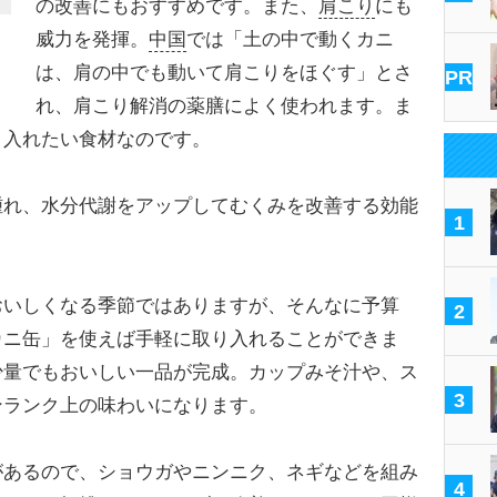
の改善にもおすすめです。また、
肩こり
にも
威力を発揮。
中国
では「土の中で動くカニ
は、肩の中でも動いて肩こりをほぐす」とさ
PR
れ、肩こり解消の薬膳によく使われます。ま
り入れたい食材なのです。
れ、水分代謝をアップしてむくみを改善する効能
1
いしくなる季節ではありますが、そんなに予算
2
カニ缶」を使えば手軽に取り入れることができま
少量でもおいしい一品が完成。カップみそ汁や、ス
3
ンランク上の味わいになります。
あるので、ショウガやニンニク、ネギなどを組み
4