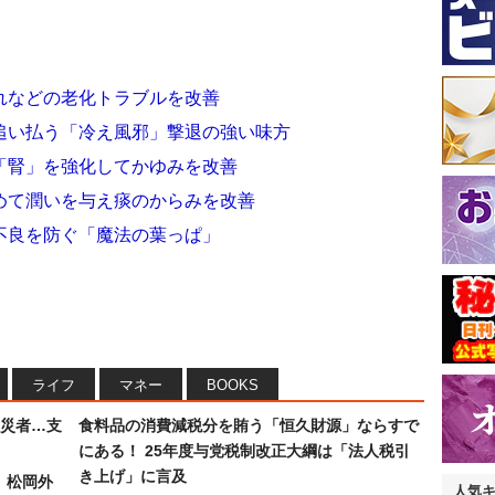
れなどの老化トラブルを改善
追い払う「冷え風邪」撃退の強い味方
「腎」を強化してかゆみを改善
めて潤いを与え痰のからみを改善
不良を防ぐ「魔法の葉っぱ」
ライフ
マネー
BOOKS
災者…支
食料品の消費減税分を賄う「恒久財源」ならすで
にある！ 25年度与党税制改正大綱は「法人税引
き上げ」に言及
）松岡外
人気