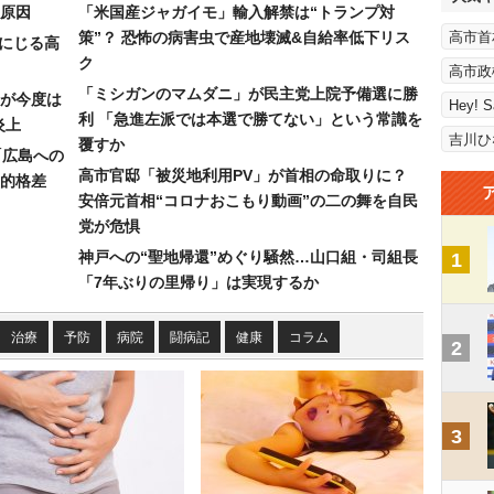
原因
「米国産ジャガイモ」輸入解禁は“トランプ対
策”？ 恐怖の病害虫で産地壊滅&自給率低下リス
高市首
みにじる高
ク
高市政
「ミシガンのマムダニ」が民主党上院予備選に勝
が今度は
Hey! 
利 「急進左派では本選で勝てない」という常識を
炎上
吉川ひ
覆すか
「広島への
高市官邸「被災地利用PV」が首相の命取りに？
的格差
安倍元首相“コロナおこもり動画”の二の舞を自民
党が危惧
神戸への“聖地帰還”めぐり騒然…山口組・司組長
1
「7年ぶりの里帰り」は実現するか
治療
予防
病院
闘病記
健康
コラム
2
3