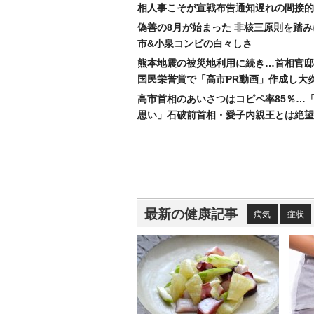
相人事こそが宣戦布告通知遅れの間接的
偽善の8月が始まった 非核三原則を踏
市&小泉コンビの白々しさ
熊本地震の被災地利用に続き…首相官邸
国民栄誉賞で「高市PR動画」作成し大
高市首相のあいさつはコピペ率85％…
思い」石破前首相・愛子内親王とは絶望
最新の健康記事
病気
症状