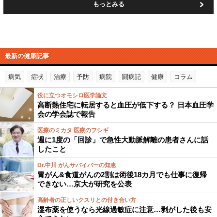
もっとみる
最新の健康記事
病気
症状
治療
予防
病院
闘病記
健康
コラム
役に立つオモシロ医学論文
高断熱住宅に転居すると血圧が低下する？ 日本血圧学
会の学会誌で報告
医療のミカタ 医療のフシギ
週に1度の「回診」で急性大動脈解離の患者さんに話
したこと
Dr.中川 がんサバイバーの知恵
胃がん&食道がんの2割は術後18カ月でも仕事に復帰
できない…京大が研究を公表
高齢者の正しいクスリとの付き合い方
湿布薬を使うなら光線過敏症に注意…剥がした後も安