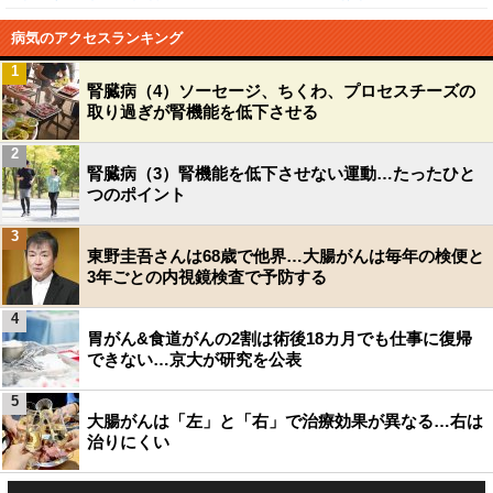
病気のアクセスランキング
1
腎臓病（4）ソーセージ、ちくわ、プロセスチーズの
取り過ぎが腎機能を低下させる
2
腎臓病（3）腎機能を低下させない運動…たったひと
つのポイント
3
東野圭吾さんは68歳で他界…大腸がんは毎年の検便と
3年ごとの内視鏡検査で予防する
4
胃がん&食道がんの2割は術後18カ月でも仕事に復帰
できない…京大が研究を公表
5
大腸がんは「左」と「右」で治療効果が異なる…右は
治りにくい