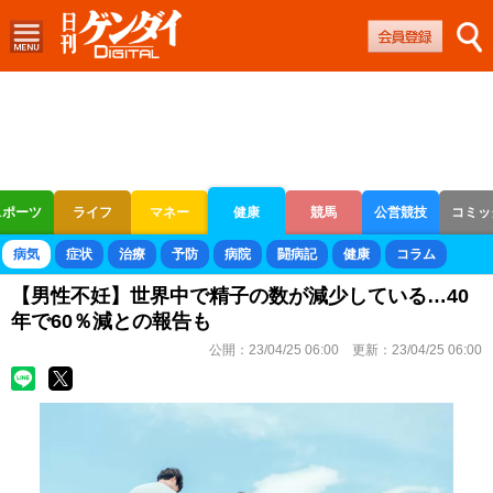
スポーツ
ライフ
マネー
健康
競馬
公営競技
コミッ
ボートレース
競輪
オートレース
病気
症状
治療
予防
病院
闘病記
健康
コラム
【男性不妊】世界中で精子の数が減少している…40
年で60％減との報告も
公開：
23/04/25 06:00
更新：
23/04/25 06:00