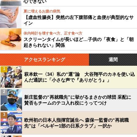
心できない
夏に増えるお腹の病気
【虚血性腸炎】突然の左下腹部痛と血便が典型的なサ
イン
体内時計を壊す食べ方、正す食べ方
スクリーンタイムが長いほど…子供の「夜食」と「朝
起きられない」関係
アクセスランキング
週間
1
萩本欽一〈34〉私の“運”論 大谷翔平のカネを使い込
んだ通訳に「小さな声で『ありがとう』」
2
新庄監督の“再就職先”に挙がるまさかの球団 采配に
賛否もチームのテコ入れ役にうってつけ
3
欧州初の日本人指揮官誕生へ 森保一監督の“再就職
先”は「ベルギー1部の日系クラブ」一択か