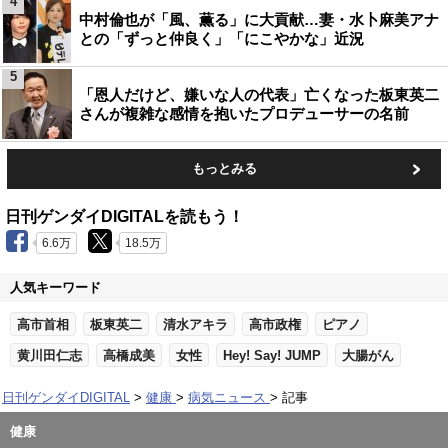
4
中村倫也が「風、薫る」に大貢献…妻・水卜麻美アナ
との「ずっと仲良く」「にこやかな」近況
5
「恩人だけど、嫌いな人の代表」亡くなった板東英二
さんが複雑な感情を抱いたプロデューサーの名前
もっとみる
日刊ゲンダイDIGITALを読もう！
6.6万
18.5万
人気キーワード
高市首相
板東英二
清水アキラ
高市政権
ピアノ
黄川田仁志
高橋成美
女性
Hey! Say! JUMP
大腸がん
日刊ゲンダイDIGITAL
健康
病気ニュース
記事
健康