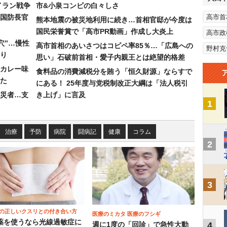
イラン戦争
市&小泉コンビの白々しさ
国防長官
高市首
熊本地震の被災地利用に続き…首相官邸が今度は
国民栄誉賞で「高市PR動画」作成し大炎上
高市政
穴”…慢性
高市首相のあいさつはコピペ率85％…「広島への
野村克
り
思い」石破前首相・愛子内親王とは絶望的格差
カレー味
食料品の消費減税分を賄う「恒久財源」ならすで
た
にある！ 25年度与党税制改正大綱は「法人税引
災者…支
き上げ」に言及
1
治療
予防
病院
闘病記
健康
コラム
2
3
の正しいクスリとの付き合い方
医療のミカタ 医療のフシギ
薬を使うなら光線過敏症に
4
週に1度の「回診」で急性大動