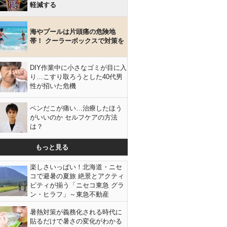
軽減する
海やプールは片頭痛の危険地
帯！ クーラーボックスで対策を
DIY作業中に小さなゴミが目に入
り…こすり取ろうとした40代男
性が招いた危機
ペンだこが痛い…治療したほう
がいいのか セルフケアの方法
は？
もっと見る
楽しさいっぱい！北海道・ニセ
コで避暑の夏旅 絶景とアクティ
ビティが揃う「ニセコ東急 グラ
ン・ヒラフ」～東急不動産
暑熱対策が義務化される時代に
貼るだけで暑さの変化がわかる