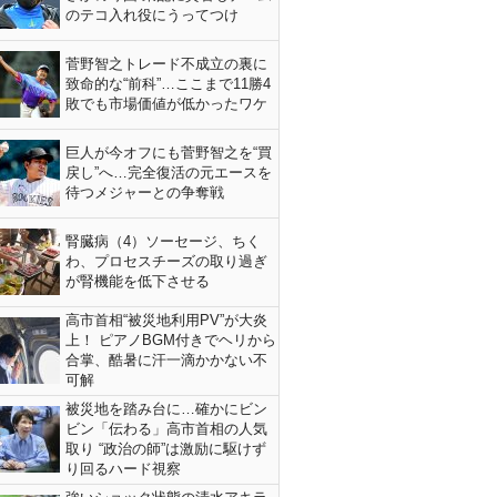
のテコ入れ役にうってつけ
菅野智之トレード不成立の裏に
致命的な“前科”…ここまで11勝4
敗でも市場価値が低かったワケ
巨人が今オフにも菅野智之を“買
戻し”へ…完全復活の元エースを
待つメジャーとの争奪戦
腎臓病（4）ソーセージ、ちく
わ、プロセスチーズの取り過ぎ
が腎機能を低下させる
高市首相“被災地利用PV”が大炎
上！ ピアノBGM付きでヘリから
合掌、酷暑に汗一滴かかない不
可解
被災地を踏み台に…確かにビン
ビン「伝わる」高市首相の人気
取り “政治の師”は激励に駆けず
り回るハード視察