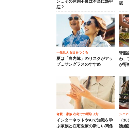
ン…その体調不良は本当に熱中
復
症？
一生見える目をつくる
腎臓
夏は「白内障」のリスクがアッ
わ、
プ…サングラスのすすめ
が腎
老親・家族 在宅での看取り方
シニア
インターネットやAIで知識を学
（3
ぶ家族と在宅医療の新しい関係
護施