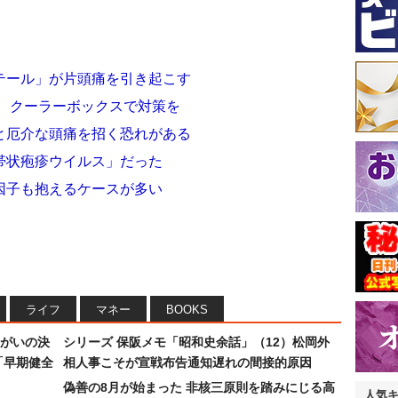
テール」が片頭痛を引き起こす
！ クーラーボックスで対策を
と厄介な頭痛を招く恐れがある
帯状疱疹ウイルス」だった
因子も抱えるケースが多い
ライフ
マネー
BOOKS
まがいの決
シリーズ 保阪メモ「昭和史余話」（12）松岡外
「早期健全
相人事こそが宣戦布告通知遅れの間接的原因
偽善の8月が始まった 非核三原則を踏みにじる高
人気