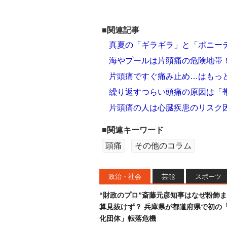
■関連記事
真夏の「ギラギラ」と「ポニー
海やプールは片頭痛の危険地帯
片頭痛ですぐ痛み止め…はもっ
繰り返すつらい頭痛の原因は「
片頭痛の人は心臓疾患のリスク
■関連キーワード
頭痛
その他のコラム
政治・社会
芸能
スポーツ
“財政のプロ”斎藤元彦知事はなぜ粉飾
算見抜けず？ 兵庫県が都道府県で初の
化団体」転落危機