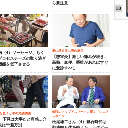
ら要注意
10
夏に増えるお腹の病気
病（4）ソーセージ、ちく
【憩室炎】激しい痛みが続き、
プロセスチーズの取り過ぎ
高熱、血便、嘔吐があればすぐ
機能を低下させる
に受診すべし
伝説のトップアスリートに聞く「シニア
な息子と母の介護物語
スタイル」
0）下見は大事だと痛感…介
松尾雄二さん（4）釜石時代は
設は千差万別
勤務中も体を鍛えた…ラグビー