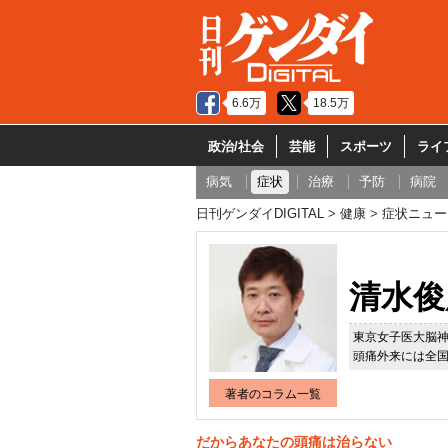
6.6万
18.5万
政治/社会
芸能
スポーツ
ライ
病気
症状
治療
予防
病院
日刊ゲンダイDIGITAL
健康
症状ニュー
清水俊
東京女子医大脳
頭痛外来には全
著者のコラム一覧
だからあなたの頭痛は治らない