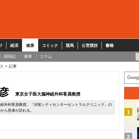
フ
経済
健康
コミック
競馬
公営競技
書籍
闘病記
健康
コラム
ス
記事
彦
東京女子医大脳神経外科客員教授
神経外科客員教授。「汐留シティセンターセントラルクリニック」の
国から患者が訪れる。
1
2