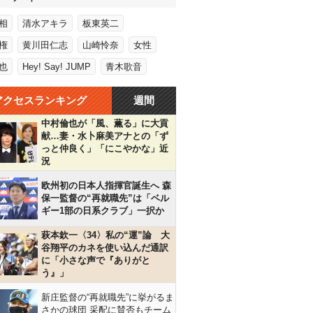
相
清水アキラ
板東英二
権
黄川田仁志
山崎怜奈
女性
也
Hey! Say! JUMP
青木歌音
アクセスランキング
週間
中村倫也が「風、薫る」に大貢
献…妻・水卜麻美アナとの「ず
っと仲良く」「にこやかな」近
況
欧州初の日本人指揮官誕生へ 森
保一監督の“再就職先”は「ベル
ギー1部の日系クラブ」一択か
萩本欽一〈34〉私の“運”論 大
谷翔平のカネを使い込んだ通訳
に「小さな声で『ありがと
う』」
新庄監督の“再就職先”に挙がるま
さかの球団 采配に賛否もチーム