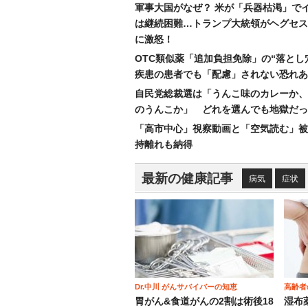
軍事大国がなぜ？ 米が「兵器枯渇」で
は継続困難…トランプ大統領がヘグセス
に激怒！
OTC類似薬「追加負担免除」の“落とし
疾患の患者でも「配慮」されない恐れあ
自民党総裁選は「うんこ味のカレーか、
のうんこか」 どれを選んでも地獄だっ
「高市中心」視察動画と「空気読む」被
持離れも納得
最新の健康記事
病気
症状
Dr.中川 がんサバイバーの知恵
高齢者
胃がん&食道がんの2割は術後18
湿布