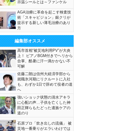
示温シールとは～ファンケル
AGA治療に革命を起こす検査技
術「スキャビジョン」銀クリが
提示する新しい薄毛治療のあり
方
編集部オススメ
高市首相“被災地利用PV”が大炎
上！ ピアノBGM付きでヘリから
合掌、酷暑に汗一滴かかない不
可解
佐藤二朗は信州大経済学部から
就職氷河期にリクルートに入社
も、わずか1日で辞めて役者の道
へ
強いショック状態の清水アキラ
に心配の声…子供を亡くした神
田正輝らもたどった遺族ケアの
道のり
石原プロ「炊き出しの流儀」 被
災地一番乗りがエラいわけでは