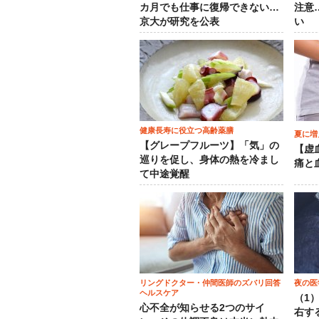
カ月でも仕事に復帰できない…
注意
京大が研究を公表
い
健康長寿に役立つ高齢薬膳
夏に増
【グレープフルーツ】「気」の
【虚
巡りを促し、身体の熱を冷まし
痛と
て中途覚醒
リングドクター・仲間医師のズバリ回答
夜の医
ヘルスケア
（1
心不全が知らせる2つのサイ
右す