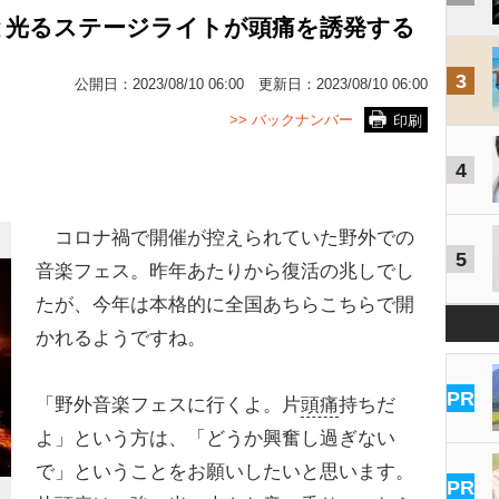
と光るステージライトが頭痛を誘発する
3
公開日：
2023/08/10 06:00
更新日：
2023/08/10 06:00
>> バックナンバー
印刷
4
コロナ禍で開催が控えられていた野外での
5
音楽フェス。昨年あたりから復活の兆しでし
たが、今年は本格的に全国あちらこちらで開
かれるようですね。
PR
「野外音楽フェスに行くよ。片
頭痛
持ちだ
よ」という方は、「どうか興奮し過ぎない
で」ということをお願いしたいと思います。
PR