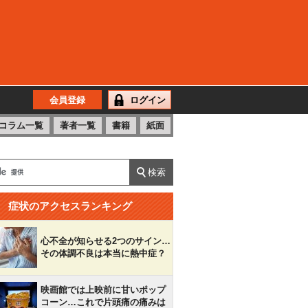
会員登録
ログイン
コラム一覧
著者一覧
書籍
紙面
症状のアクセスランキング
心不全が知らせる2つのサイン…
その体調不良は本当に熱中症？
映画館では上映前に甘いポップ
コーン…これで片頭痛の痛みは