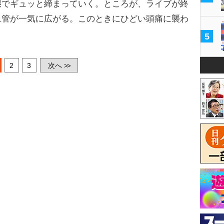
態でギュッと締まっていく。ところが、ライブが終
血管が一気に広がる。このときにひどい頭痛に襲わ
5
2
3
次へ
>>