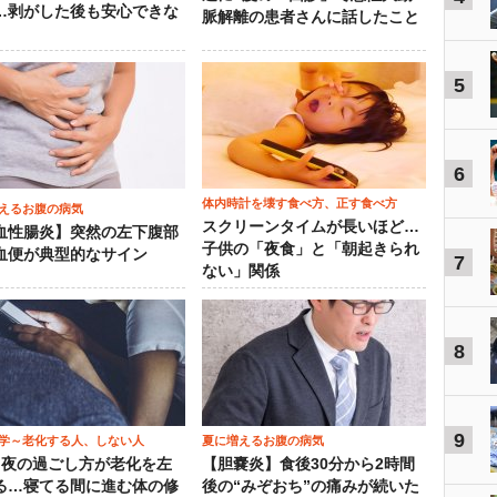
…剥がした後も安心できな
脈解離の患者さんに話したこと
5
6
体内時計を壊す食べ方、正す食べ方
えるお腹の病気
スクリーンタイムが長いほど…
血性腸炎】突然の左下腹部
子供の「夜食」と「朝起きられ
血便が典型的なサイン
7
ない」関係
8
9
学～老化する人、しない人
夏に増えるお腹の病気
）夜の過ごし方が老化を左
【胆嚢炎】食後30分から2時間
る…寝てる間に進む体の修
後の“みぞおち”の痛みが続いた