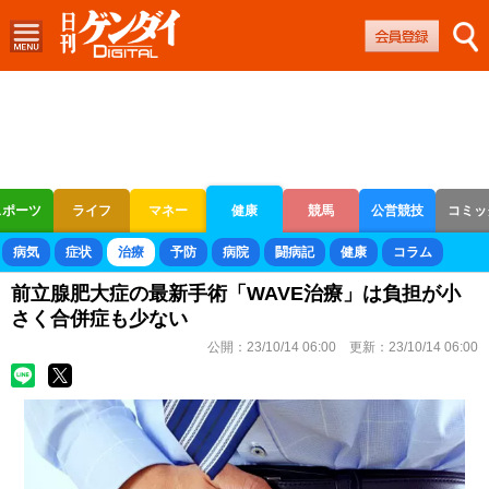
スポーツ
ライフ
マネー
健康
競馬
公営競技
コミッ
ボートレース
競輪
オートレース
病気
症状
治療
予防
病院
闘病記
健康
コラム
前立腺肥大症の最新手術「WAVE治療」は負担が小
さく合併症も少ない
公開：
23/10/14 06:00
更新：
23/10/14 06:00