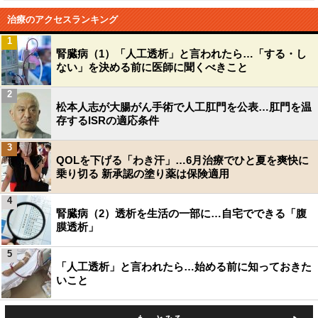
治療のアクセスランキング
1
腎臓病（1）「人工透析」と言われたら…「する・し
ない」を決める前に医師に聞くべきこと
2
松本人志が大腸がん手術で人工肛門を公表…肛門を温
存するISRの適応条件
3
QOLを下げる「わき汗」…6月治療でひと夏を爽快に
乗り切る 新承認の塗り薬は保険適用
4
腎臓病（2）透析を生活の一部に…自宅でできる「腹
膜透析」
5
「人工透析」と言われたら…始める前に知っておきた
いこと