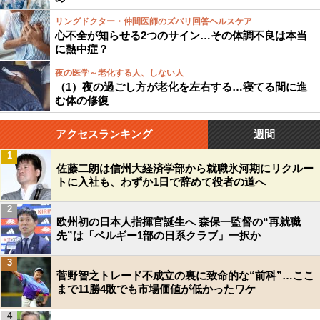
リングドクター・仲間医師のズバリ回答ヘルスケア
心不全が知らせる2つのサイン…その体調不良は本当
に熱中症？
夜の医学～老化する人、しない人
（1）夜の過ごし方が老化を左右する…寝てる間に進
む体の修復
アクセスランキング
週間
1
佐藤二朗は信州大経済学部から就職氷河期にリクルー
トに入社も、わずか1日で辞めて役者の道へ
2
欧州初の日本人指揮官誕生へ 森保一監督の“再就職
先”は「ベルギー1部の日系クラブ」一択か
3
菅野智之トレード不成立の裏に致命的な“前科”…ここ
まで11勝4敗でも市場価値が低かったワケ
4