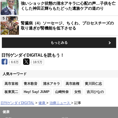
強いショック状態の清水アキラに心配の声…子供を亡
くした神田正輝らもたどった遺族ケアの道のり
5
腎臓病（4）ソーセージ、ちくわ、プロセスチーズの
取り過ぎが腎機能を低下させる
もっとみる
日刊ゲンダイDIGITALを読もう！
6.6万
18.5万
人気キーワード
高市首相
青木歌音
清水アキラ
高市政権
黄川田仁志
板東英二
Hey! Say! JUMP
山崎怜奈
女性
吉川ひなの
日刊ゲンダイDIGITAL
健康
治療ニュース
記事
健康