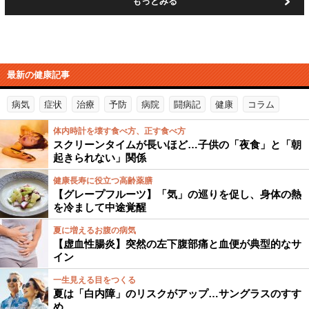
もっとみる
最新の健康記事
病気
症状
治療
予防
病院
闘病記
健康
コラム
体内時計を壊す食べ方、正す食べ方
スクリーンタイムが長いほど…子供の「夜食」と「朝
起きられない」関係
健康長寿に役立つ高齢薬膳
【グレープフルーツ】「気」の巡りを促し、身体の熱
を冷まして中途覚醒
夏に増えるお腹の病気
【虚血性腸炎】突然の左下腹部痛と血便が典型的なサ
イン
一生見える目をつくる
夏は「白内障」のリスクがアップ…サングラスのすす
め