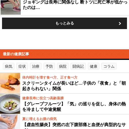
ジョギングは長寿に関係なし 断トツに死亡率が低かっ
たのは…
もっとみる
最新の健康記事
病気
症状
治療
予防
病院
闘病記
健康
コラム
体内時計を壊す食べ方、正す食べ方
スクリーンタイムが長いほど…子供の「夜食」と「朝
起きられない」関係
健康長寿に役立つ高齢薬膳
【グレープフルーツ】「気」の巡りを促し、身体の熱
を冷まして中途覚醒
夏に増えるお腹の病気
【虚血性腸炎】突然の左下腹部痛と血便が典型的なサ