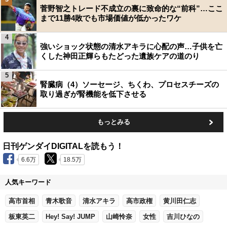
菅野智之トレード不成立の裏に致命的な“前科”…ここ
まで11勝4敗でも市場価値が低かったワケ
4
強いショック状態の清水アキラに心配の声…子供を亡
くした神田正輝らもたどった遺族ケアの道のり
5
腎臓病（4）ソーセージ、ちくわ、プロセスチーズの
取り過ぎが腎機能を低下させる
もっとみる
日刊ゲンダイDIGITALを読もう！
6.6万
18.5万
人気キーワード
高市首相
青木歌音
清水アキラ
高市政権
黄川田仁志
板東英二
Hey! Say! JUMP
山崎怜奈
女性
吉川ひなの