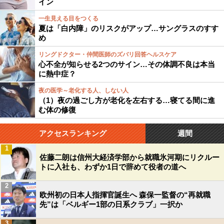
イン
一生見える目をつくる
夏は「白内障」のリスクがアップ…サングラスのすす
め
リングドクター・仲間医師のズバリ回答ヘルスケア
心不全が知らせる2つのサイン…その体調不良は本当
に熱中症？
夜の医学～老化する人、しない人
（1）夜の過ごし方が老化を左右する…寝てる間に進
む体の修復
アクセスランキング
週間
1
佐藤二朗は信州大経済学部から就職氷河期にリクルー
トに入社も、わずか1日で辞めて役者の道へ
2
欧州初の日本人指揮官誕生へ 森保一監督の“再就職
先”は「ベルギー1部の日系クラブ」一択か
3