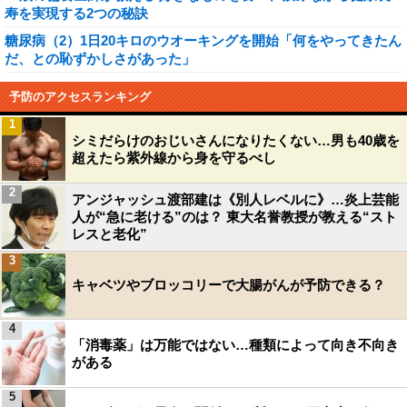
寿を実現する2つの秘訣
糖尿病（2）1日20キロのウオーキングを開始「何をやってきたん
だ、との恥ずかしさがあった」
予防のアクセスランキング
1
シミだらけのおじいさんになりたくない…男も40歳を
超えたら紫外線から身を守るべし
2
アンジャッシュ渡部建は《別人レベルに》…炎上芸能
人が“急に老ける”のは？ 東大名誉教授が教える“スト
レスと老化”
3
キャベツやブロッコリーで大腸がんが予防できる？
4
「消毒薬」は万能ではない…種類によって向き不向き
がある
5