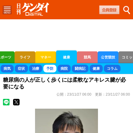
スポーツ
ライフ
マネー
健康
競馬
公営競技
コミッ
ボートレース
競輪
オートレース
病気
症状
治療
予防
病院
闘病記
健康
コラム
糖尿病の人が正しく歩くには柔軟なアキレス腱が必
要になる
公開：
23/11/27 06:00
更新：
23/11/27 06:00