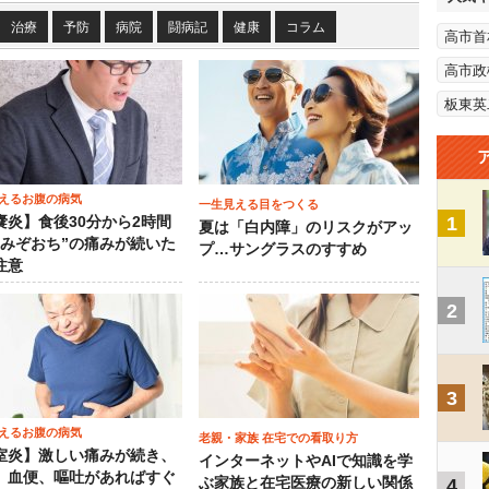
治療
予防
病院
闘病記
健康
コラム
高市首
高市政
板東英
えるお腹の病気
一生見える目をつくる
1
嚢炎】食後30分から2時間
夏は「白内障」のリスクがアッ
“みぞおち”の痛みが続いた
プ…サングラスのすすめ
注意
2
3
えるお腹の病気
老親・家族 在宅での看取り方
室炎】激しい痛みが続き、
インターネットやAIで知識を学
、血便、嘔吐があればすぐ
ぶ家族と在宅医療の新しい関係
4