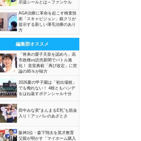
示温シールとは～ファンケル
AGA治療に革命を起こす検査技
術「スキャビジョン」銀クリが
提示する新しい薄毛治療のあり
方
編集部オススメ
「将来の愛子天皇を認めろ」高
市政権vs読売新聞でバトル激
化！ 皇室典範「再び改定」に世
論の85％が味方
2026夏の甲子園は「初出場校」
でも侮れない！ 4校ともハンデ
をはね返すポテンシャル十分
田中みな実“まんまるE乳”も筋金
入り！アッパレのあざとさ
阪神1位・森下翔太を英才教育
父親が明かす「マイホーム購入