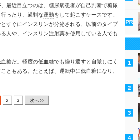
が、最近目立つのは、糖尿病患者が自己判断で糖尿
を行ったり、過剰な
運動
をして起こすケースです。
PR
むとすぐにインスリンが分泌される、以前のタイプ
いる人や、インスリン注射薬を使用している人でも
血糖だ。軽度の低血糖でも繰り返すと自覚しにく
1
すこともある。たとえば、運転中に低血糖になり、
2
2
3
次へ
>>
3
4