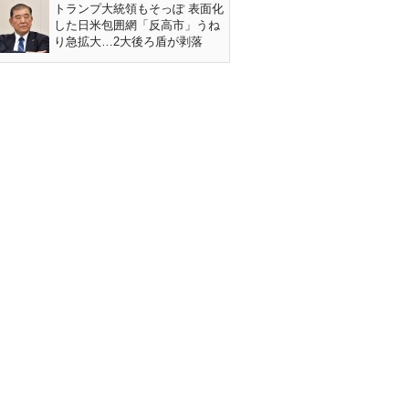
トランプ大統領もそっぽ 表面化
した日米包囲網「反高市」うね
り急拡大…2大後ろ盾が剥落