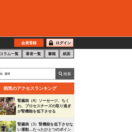
会員登録
ログイン
コラム一覧
著者一覧
書籍
紙面
病気のアクセスランキング
腎臓病（4）ソーセージ、ちく
わ、プロセスチーズの取り過ぎ
が腎機能を低下させる
腎臓病（3）腎機能を低下させな
い運動…たったひとつのポイン