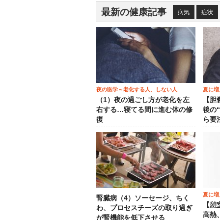
最新の健康記事
病気
症状
夜の医学～老化する人、しない人
夏に増
（1）夜の過ごし方が老化を左
【胆
右する…寝てる間に進む体の修
後の
復
ら要
夏に増
腎臓病（4）ソーセージ、ちく
【憩
わ、プロセスチーズの取り過ぎ
高熱
が腎機能を低下させる