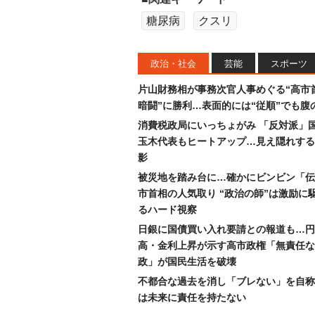
糖尿病
クスリ
政治・社会
芸能
スポーツ
片山財務相が事務次官人事めぐる“高市
暗闘”に勝利…表面的には“従順”でも腹
消費税政局にいっちょがみ 「反対派」
玉木代表もヒートアップ…見え隠れする
影
被災地を踏み台に…確かにビンビン「伝
市首相の人気取り “政治の師”は激励に
るハード視察
日銀に国債買い入れ要請との報道も…円
高・金利上昇が示す高市政権「無責任な
政」が国民生活を破壊
不都合な過去を消し「ブレない」を自称
は未来に責任を持たない