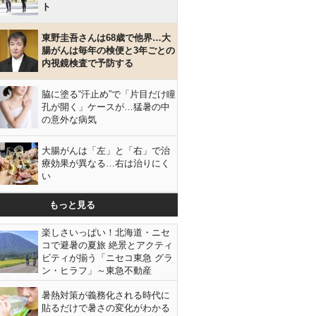
ト
東野圭吾さんは68歳で他界…大
腸がんは毎年の検便と3年ごとの
内視鏡検査で予防する
脇に塗る“汗止め”で「片目だけ瞳
孔が開く」ケースが…猛暑の中
の意外な病気
大腸がんは「左」と「右」で治
療効果が異なる…右は治りにく
い
もっと見る
楽しさいっぱい！北海道・ニセ
コで避暑の夏旅 絶景とアクティ
ビティが揃う「ニセコ東急 グラ
ン・ヒラフ」～東急不動産
暑熱対策が義務化される時代に
貼るだけで暑さの変化がわかる