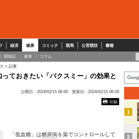
フ
経済
健康
コミック
競馬
公営競技
書籍
闘病記
健康
コラム
ス
記事
知っておきたい「バクスミー」の効果と
公開日：
2024/02/15 06:00
更新日：
2024/02/15 06:00
印刷
1
「低血糖」は
糖尿病
を薬でコントロールして
2