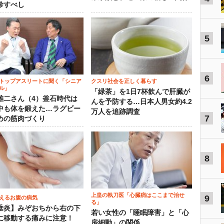
診すべし
5
6
トップアスリートに聞く「シニア
クスリ社会を正しく暮らす
ル」
「緑茶」を1日7杯飲んで肝臓が
雄二さん（4）釜石時代は
んを予防する…日本人男女約4.2
中も体を鍛えた…ラグビー
万人を追跡調査
7
めの筋肉づくり
8
上皇の執刀医「心臓病はここまで治せ
9
えるお腹の病気
る」
垂炎】みぞおちから右の下
若い女性の「睡眠障害」と「心
に移動する痛みに注意！
房細動」の関係