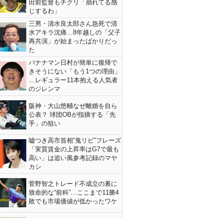
田前監督もチクリ「崩れてる感
じするわ」
三男・清水良太郎さん急死で清
水アキラ沈痛…8年越しの「父子
再共演」が始まったばかりだっ
た
バナナマン日村が簡単に復帰で
きそうにない「もう1つの理由」
…レギュラー11本抱える人気者
のジレンマ
阪神・大山悠輔なぜ離婚を自ら
公表？ 球団OBが指摘する「先
手」の狙い
嘘つき高市首相“鬼リピ”フレーズ
「実質賃金の上昇率はG7で最も
高い」は追い風参考記録のマヤ
カシ
菅野智之トレード不成立の裏に
致命的な“前科”…ここまで11勝4
敗でも市場価値が低かったワケ