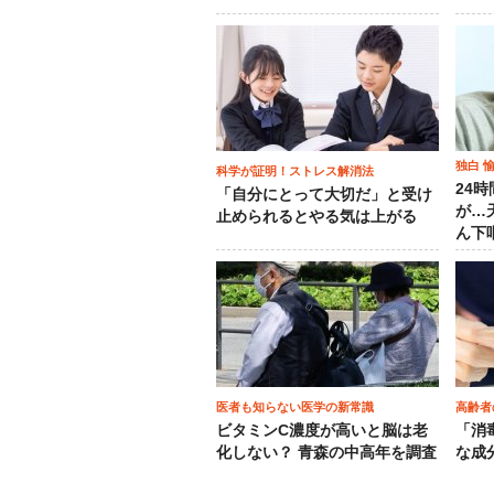
独白 
科学が証明！ストレス解消法
24
「自分にとって大切だ」と受け
が…
止められるとやる気は上がる
ん下
医者も知らない医学の新常識
高齢者
ビタミンC濃度が高いと脳は老
「消
化しない？ 青森の中高年を調査
な成