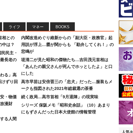
ライフ
マネー
BOOKS
首相との
内閣改造めぐり維新からの「副大臣・政務官」起
の中は？
用説が浮上…霞が関からも 「勘弁してくれ！」の
悲鳴が
国民民主・
最長老の
堤清二が見た昭和の傑物たち…吉田茂元首相は
「あんたの親父さんが死んでホッとしたよ」と口
にした
わる」高
駆けずり回
高市早苗は安倍晋三の「忠犬」だった…服装もメ
ークも指図された2021年総裁選の茶番
安・物価
続く政局…高市首相「9月退陣」の現実味
放漫財
シリーズ 保阪メモ「昭和史余話」（10）あまり
にもずさんだった日本大使館の情報管理
する人間
人気