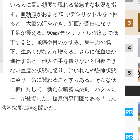
いる人に高い頻度で現れる緊急的な状況を指
す。
血糖値
がおよそ70㎎/デシリットルを下回
3
ると、大量の汗をかき、顔面が蒼白になり、
手足が震える。50㎎/デシリットル程度まで低
下すると、
頭痛
や目のかすみ、集中力の低
4
下、生あくびなどが増える。さらに低血糖が
進行すると、他人の手を借りないと回復でき
ない重度の状態に陥り、けいれんや昏睡状態
5
に至り、命に関わることすらある。そんな低
血糖に対して、新たな噴霧式薬剤「バクスミ
ー」が登場した。糖尿病専門医である「しん
辛浩基院長に話を聞いた。
PR
PR