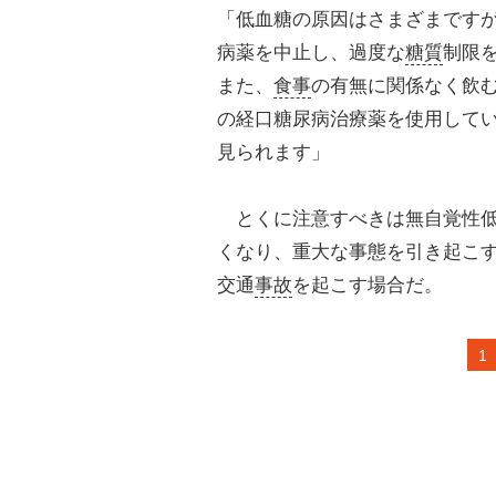
「低血糖の原因はさまざまです
病薬を中止し、過度な
糖質
制限
また、
食事
の有無に関係なく飲
の経口糖尿病治療薬を使用して
見られます」
とくに注意すべきは無自覚性低
くなり、重大な事態を引き起こ
交通
事故
を起こす場合だ。
1