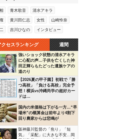
相
青木歌音
清水アキラ
権
黄川田仁志
女性
山崎怜奈
二
吉川ひなの
インタビュー
アクセスランキング
週間
強いショック状態の清水アキラ
に心配の声…子供を亡くした神
田正輝らもたどった遺族ケアの
道のり
【2026夏の甲子園】初戦で「勝
つ高校」「負ける高校」完全予
想！横浜vs沖縄尚学の超好カー
ドは…
国内の米価格は下がる一方…“早
場米”の概算金は前年より4割下
回り農家からは悲鳴が
阪神藤川監督の「焦り」「短
気」「采配」に大きな不安…岡