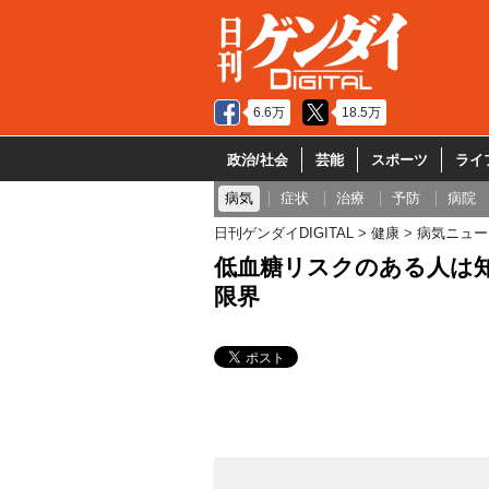
6.6万
18.5万
政治/社会
芸能
スポーツ
ライ
病気
症状
治療
予防
病院
日刊ゲンダイDIGITAL
健康
病気ニュー
低血糖リスクのある人は
限界