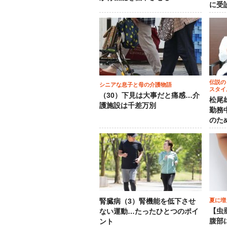
に受
伝説の
シニアな息子と母の介護物語
スタイ
（30）下見は大事だと痛感…介
松尾
護施設は千差万別
勤務
のた
夏に増
腎臓病（3）腎機能を低下させ
【虫
ない運動…たったひとつのポイ
腹部
ント