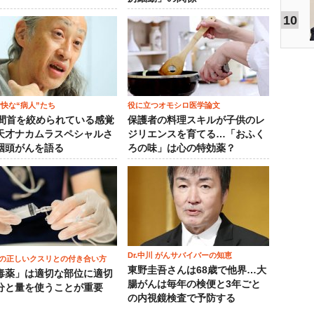
10
愉快な“病人”たち
役に立つオモシロ医学論文
時間首を絞められている感覚
保護者の料理スキルが子供のレ
天才ナカムラスペシャルさ
ジリエンスを育てる…「おふく
咽頭がんを語る
ろの味」は心の特効薬？
Dr.中川 がんサバイバーの知恵
の正しいクスリとの付き合い方
東野圭吾さんは68歳で他界…大
毒薬」は適切な部位に適切
腸がんは毎年の検便と3年ごと
分と量を使うことが重要
の内視鏡検査で予防する