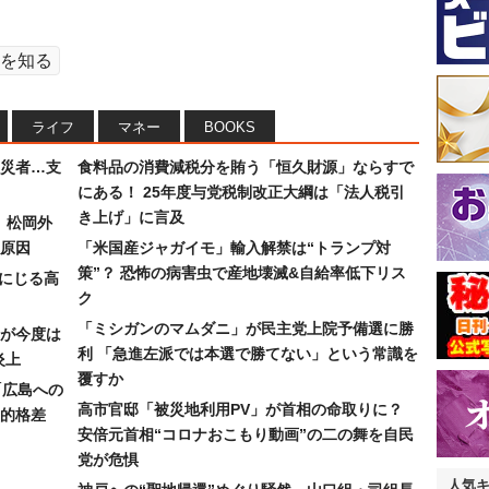
を知る
ライフ
マネー
BOOKS
災者…支
食料品の消費減税分を賄う「恒久財源」ならすで
にある！ 25年度与党税制改正大綱は「法人税引
き上げ」に言及
）松岡外
原因
「米国産ジャガイモ」輸入解禁は“トランプ対
策”？ 恐怖の病害虫で産地壊滅&自給率低下リス
みにじる高
ク
「ミシガンのマムダニ」が民主党上院予備選に勝
が今度は
利 「急進左派では本選で勝てない」という常識を
炎上
覆すか
「広島への
高市官邸「被災地利用PV」が首相の命取りに？
的格差
安倍元首相“コロナおこもり動画”の二の舞を自民
党が危惧
人気