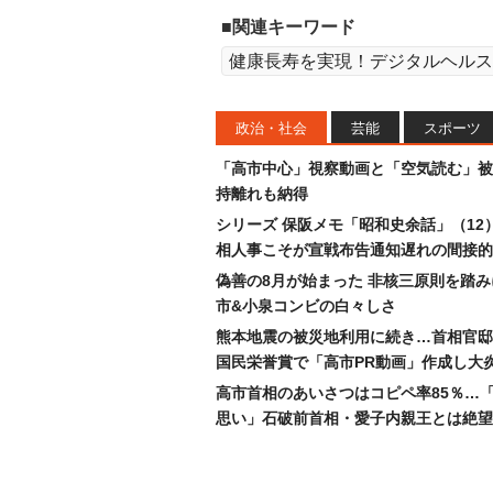
■関連キーワード
健康長寿を実現！デジタルヘルス
政治・社会
芸能
スポーツ
「高市中心」視察動画と「空気読む」被
持離れも納得
シリーズ 保阪メモ「昭和史余話」（12
相人事こそが宣戦布告通知遅れの間接的
偽善の8月が始まった 非核三原則を踏
市&小泉コンビの白々しさ
熊本地震の被災地利用に続き…首相官邸
国民栄誉賞で「高市PR動画」作成し大
高市首相のあいさつはコピペ率85％…
思い」石破前首相・愛子内親王とは絶望