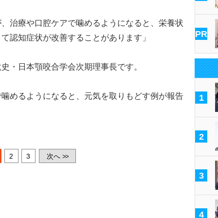
が、治療や口腔ケアで噛めるようになると、栄養状
PR
して認知症状が改善することがあります」
史・日本顎咬合学会次期理事長です。
噛めるようになると、元気を取りもどす例が報告
1
2
2
3
次へ
>>
3
4