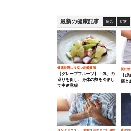
最新の健康記事
病気
症状
健康長寿に役立つ高齢薬膳
夏に増
【グレープフルーツ】「気」の
【虚
巡りを促し、身体の熱を冷まし
痛と
て中途覚醒
リングドクター・仲間医師のズバリ回答
夜の医