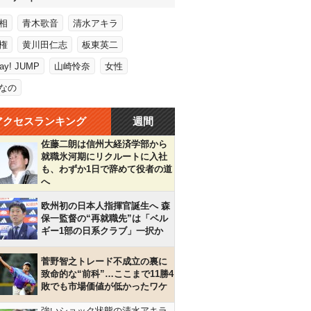
相
青木歌音
清水アキラ
権
黄川田仁志
板東英二
Say! JUMP
山崎怜奈
女性
なの
アクセスランキング
週間
佐藤二朗は信州大経済学部から
就職氷河期にリクルートに入社
も、わずか1日で辞めて役者の道
へ
欧州初の日本人指揮官誕生へ 森
保一監督の“再就職先”は「ベル
ギー1部の日系クラブ」一択か
菅野智之トレード不成立の裏に
致命的な“前科”…ここまで11勝4
敗でも市場価値が低かったワケ
強いショック状態の清水アキラ