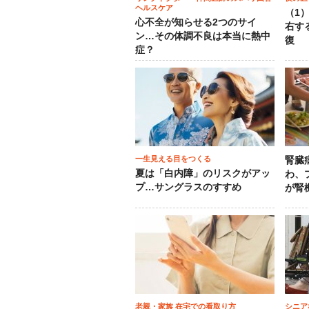
ヘルスケア
（1
心不全が知らせる2つのサイ
右す
ン…その体調不良は本当に熱中
復
症？
一生見える目をつくる
腎臓
夏は「白内障」のリスクがアッ
わ、
プ…サングラスのすすめ
が腎
老親・家族 在宅での看取り方
シニア