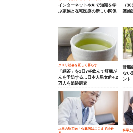
インターネットやAIで知識を学
（3
ぶ家族と在宅医療の新しい関係
護施
クスリ社会を正しく暮らす
腎臓
「緑茶」を1日7杯飲んで肝臓が
ない
んを予防する…日本人男女約4.2
ント
万人を追跡調査
上皇の執刀医「心臓病はここまで治せ
科学が
る」