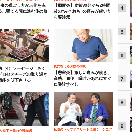
）夜の過ごし方が老化を左
【胆嚢炎】食後30分から2時間
4
る…寝てる間に進む体の修
後の“みぞおち”の痛みが続いた
ら要注意
5
6
夏に増えるお腹の病気
病（4）ソーセージ、ちく
【憩室炎】激しい痛みが続き、
プロセスチーズの取り過ぎ
7
高熱、血便、嘔吐があればすぐ
機能を低下させる
に受診すべし
8
9
伝説のトップアスリートに聞く「シニア
な息子と母の介護物語