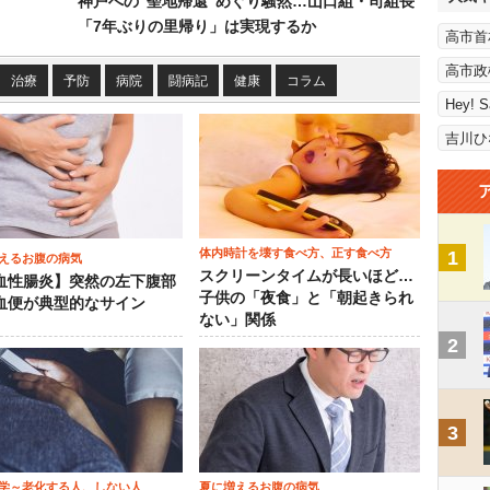
神戸への“聖地帰還”めぐり騒然…山口組・司組長
「7年ぶりの里帰り」は実現するか
高市首
高市政
治療
予防
病院
闘病記
健康
コラム
Hey! 
吉川ひ
体内時計を壊す食べ方、正す食べ方
1
えるお腹の病気
スクリーンタイムが長いほど…
血性腸炎】突然の左下腹部
子供の「夜食」と「朝起きられ
血便が典型的なサイン
ない」関係
2
3
学～老化する人、しない人
夏に増えるお腹の病気