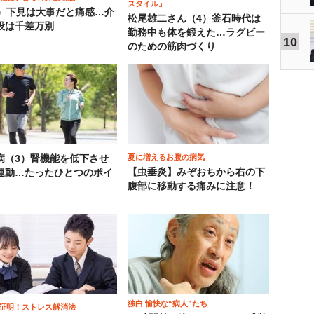
スタイル」
0）下見は大事だと痛感…介
松尾雄二さん（4）釜石時代は
設は千差万別
勤務中も体を鍛えた…ラグビー
10
のための筋肉づくり
夏に増えるお腹の病気
病（3）腎機能を低下させ
【虫垂炎】みぞおちから右の下
運動…たったひとつのポイ
腹部に移動する痛みに注意！
独白 愉快な“病人”たち
証明！ストレス解消法