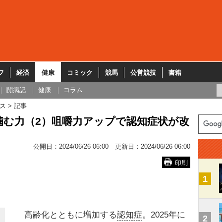
フ
経済
健康
コミック
競馬
公営競技
書籍
闘病記
健康
コラム
ス
記事
噛む力（2）咀嚼力アップで認知症状が改
公開日：
2024/06/26 06:00
更新日：
2024/06/26 06:00
印刷
1
高齢化とともに増加する
認知症
。2025年に
2