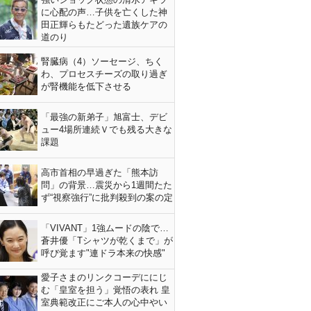
に心配の声…子供を亡くした神
田正輝らもたどった遺族ケアの
道のり
腎臓病（4）ソーセージ、ちく
わ、プロセスチーズの取り過ぎ
が腎機能を低下させる
「最強の新弟子」旭富士、デビ
ュー4場所連続Ｖでも残る大きな
課題
高市首相の早過ぎた「熊本訪
問」の背景…震災から1週間たた
ず“視察強行”に批判殺到の案の定
「VIVANT」1強ムードの陰で…
蒼井優「Tシャツが乾くまで」が
呼び覚ます"連ドラ本来の快感"
愛子さまのリンクコーデににじ
む「皇室を担う」覚悟の表れ 皇
室典範改正にご本人の心中やい