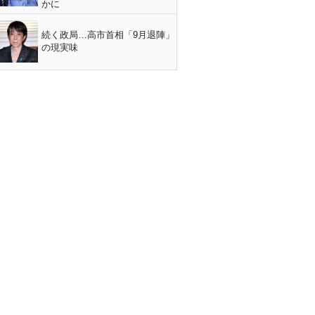
かに
続く政局…高市首相「9月退陣」
の現実味