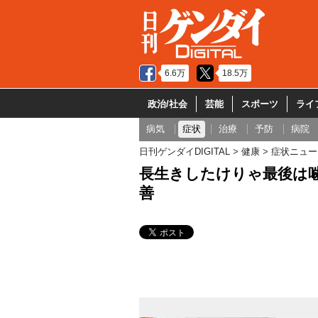
6.6万
18.5万
政治/社会
芸能
スポーツ
ライ
病気
症状
治療
予防
病院
日刊ゲンダイDIGITAL
健康
症状ニュー
長生きしたけりゃ最後は
善