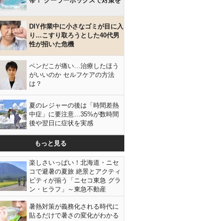
帯！ クーラーボックスで対策を
DIY作業中に小さなゴミが目に入
り…こすり取ろうとした40代男
性が招いた危機
ペンだこが痛い…治療したほう
がいいのか セルフケアの方法
は？
夏のレジャーの後は「時間差熱
中症」に要注意…35%が数時間
後や翌日に症状を実感
もっと見る
楽しさいっぱい！北海道・ニセ
コで避暑の夏旅 絶景とアクティ
ビティが揃う「ニセコ東急 グラ
ン・ヒラフ」～東急不動産
暑熱対策が義務化される時代に
貼るだけで暑さの変化がわかる