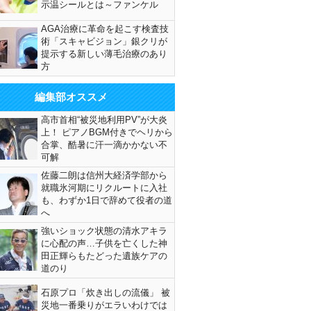
示温シールとは～ファンケル
AGA治療に革命を起こす検査技
術「スキャビジョン」銀クリが
提示する新しい薄毛治療のあり
方
編集部オススメ
高市首相“被災地利用PV”が大炎
上！ ピアノBGM付きでヘリから
合掌、酷暑に汗一滴かかない不
可解
佐藤二朗は信州大経済学部から
就職氷河期にリクルートに入社
も、わずか1日で辞めて役者の道
へ
強いショック状態の清水アキラ
に心配の声…子供を亡くした神
田正輝らもたどった遺族ケアの
道のり
石原プロ「炊き出しの流儀」 被
災地一番乗りがエラいわけでは