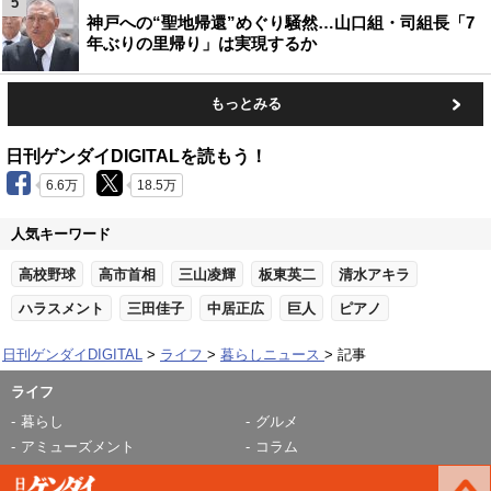
5
神戸への“聖地帰還”めぐり騒然…山口組・司組長「7
年ぶりの里帰り」は実現するか
もっとみる
日刊ゲンダイDIGITALを読もう！
6.6万
18.5万
人気キーワード
高校野球
高市首相
三山凌輝
板東英二
清水アキラ
ハラスメント
三田佳子
中居正広
巨人
ピアノ
日刊ゲンダイDIGITAL
ライフ
暮らしニュース
記事
ライフ
暮らし
グルメ
アミューズメント
コラム