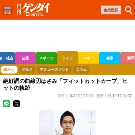
治・社会
芸能
スポーツ
ライフ
マネー
健康
競馬
ボートレース
競輪
オートレース
暮らし
グルメ
アミューズメント
コラム
絶好調の曲線刃はさみ「フィットカットカーブ」ヒ
ットの軌跡
公開：
14/02/02 07:00
更新：
16/10/17 04:37