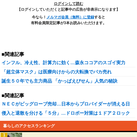
ログインして読む
【ログインしていただくと記事中の広告が非表示になります】
今なら！
メルマガ会員（無料）に登録
すると
有料会員限定記事が3本お読みいただけます。
■関連記事
インフル、冷え性、計算力に効く…森永ココアのスゴイ実力
「超立体マスク」は医療向けからの大転換でバカ売れ
誕生５０年でも主力商品 「かっぱえびせん」人気の秘訣
■関連記事
ＮＥＣがビッグローブ売却…日本からプロバイダーが消える日
侵入と退散を分ける「５分」…ドロボー対策は１ドア２ロック
暮らしのアクセスランキング
1