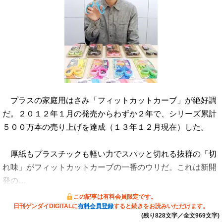
プラスの家庭用はさみ「フィットカットカーブ」が絶好調
だ。２０１２年１月の発売からわずか２年で、シリーズ累計
５００万本の売り上げを達成（１３年１２月現在）した。
厚紙もプラスチックも軽い力でスパッと切れる抜群の「切
れ味」がフィットカットカーブの一番のウリだ。これは新開
発の…
この記事は有料会員限定です。
日刊ゲンダイDIGITALに
有料会員登録
すると続きをお読みいただけます。
(残り828文字／全文969文字)