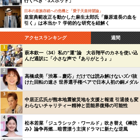
行くべき「3スポット」
日本の皇族存続への危機と「愛子天皇待望論」
皇室典範改正を動かした麻生太郎氏「藤原道長の血を
引く」は本当か？ 学術的な研究を紐解く
アクセスランキング
週間
1
萩本欽一〈34〉私の“運”論 大谷翔平のカネを使い込
んだ通訳に「小さな声で『ありがとう』」
2
高橋成美「渋幕→慶応」だけでは読み解けないズバ抜
けた回転の速さ 世界選手権ペアで日本人初の銅メダル
3
中居正広氏が熊本地震被災地を支援と報道 引退後も変
わらないチャリティー精神と芸能界復帰の可能性
4
松本若菜「ジュラシック・ワールド」吹き替え《棒読
み》論争再燃…暗雲漂う主演ドラマに新たな逆風