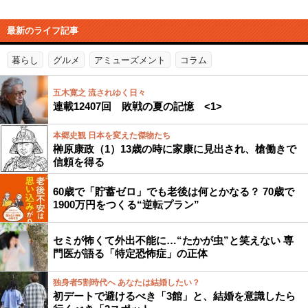
最新のライフ記事
暮らし
グルメ
アミューズメント
コラム
五木寛之 流されゆく日々
連載12407回 敗戦の夏の記憶 <1>
本郷史観 日本を変えた傑物たち
榊原康政（1）13歳の時に家康に見出され、槍働きで
信頼を得る
60歳で「貯蓄ゼロ」でも老後は何とかなる？ 70歳で
1900万円をつくる“逆転プラン”
セミが怖くて外出不能に…“たかが虫”と笑えない 専
門医が語る「特定恐怖症」の正体
独身者5割時代へ あなたは結婚したい？
初デートで避けるべき「3館」と、結婚を意識したら