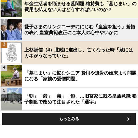
年金生活者を悩ませる墓問題 維持費も「墓じまい」の
費用も払えない人はどうすればいいのか？
2
愛子さまのリンクコーデににじむ「皇室を担う」覚悟
の表れ 皇室典範改正にご本人の心中やいかに
3
上杉謙信（4）北陸に進出し、亡くなった時「蔵には
カネがうなっていた」
4
「墓じまい」に悩むシニア 費用や遺骨の始末より問題
になる「家族の愛憎問題」
5
「朝」「彦」「憲」「恒」…旧宮家に残る皇族意識 養
子制度で改めて注目された「通字」
もっとみる