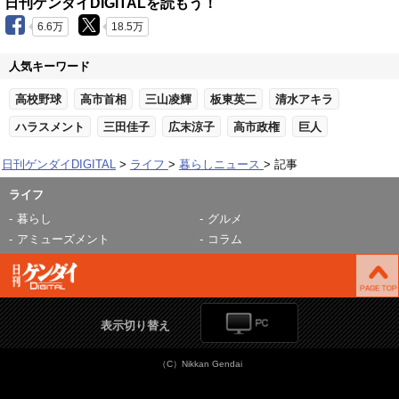
日刊ゲンダイDIGITALを読もう！
6.6万
18.5万
人気キーワード
高校野球
高市首相
三山凌輝
板東英二
清水アキラ
ハラスメント
三田佳子
広末涼子
高市政権
巨人
日刊ゲンダイDIGITAL
ライフ
暮らしニュース
記事
ライフ
暮らし
グルメ
アミューズメント
コラム
表示切り替え
（C）Nikkan Gendai