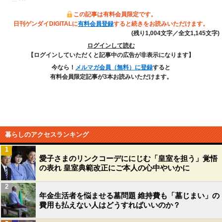
この記事は有料会員限定です。
日刊ゲンダイDIGITALに
有料会員登録
すると続きをお読みいただけます。
(残り1,004文字／全文1,145文字)
ログインして読む
【ログインしていただくと記事中の広告が非表示になります】
今なら！
メルマガ会員（無料）に登録
すると
有料会員限定記事が3本お読みいただけます。
暮らしのアクセスランキング
1
愛子さまのリンクコーデににじむ「皇室を担う」覚悟
の表れ 皇室典範改正にご本人の心中やいかに
2
年金生活者を悩ませる墓問題 維持費も「墓じまい」の
費用も払えない人はどうすればいいのか？