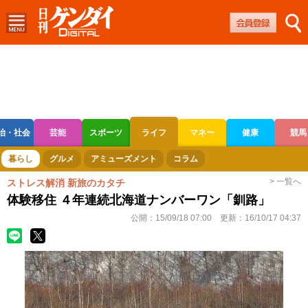
治・社会
芸能
スポーツ
ライフ
マネー
健康
競馬
ボートレース
競輪
オートレース
暮らし
グルメ
アミューズメント
コラム
> 一覧へ
ストレス解消 新旅のカタチ
体験移住 ４年連続北海道ナンバーワン「釧路」
公開：
15/09/18 07:00
更新：
16/10/17 04:37