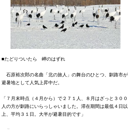
■たどりついたら 岬のはずれ
石原裕次郎の名曲「北の旅人」の舞台のひとつ、釧路市が
避暑地として人気上昇中だ。
「７月末時点（４月から）で２７１人、８月はざっと３００
人の方が釧路にいらっしゃいました。滞在期間は最低４日以
上、平均３１日。大半が避暑目的です」
こ…