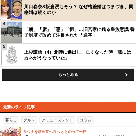
3
川口春奈&板倉滉もそう？ なぜ格差婚はつまづき、同
格婚は続くのか
4
「朝」「彦」「憲」「恒」…旧宮家に残る皇族意識 養
子制度で改めて注目された「通字」
5
上杉謙信（4）北陸に進出し、亡くなった時「蔵には
カネがうなっていた」
もっとみる
最新のライフ記事
暮らし
グルメ
アミューズメント
コラム
サウナを求め東へ西へ ととのって一杯