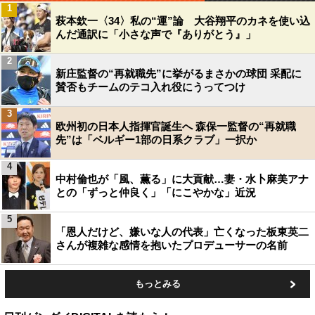
1
萩本欽一〈34〉私の“運”論 大谷翔平のカネを使い込
んだ通訳に「小さな声で『ありがとう』」
2
新庄監督の“再就職先”に挙がるまさかの球団 采配に
賛否もチームのテコ入れ役にうってつけ
3
欧州初の日本人指揮官誕生へ 森保一監督の“再就職
先”は「ベルギー1部の日系クラブ」一択か
4
中村倫也が「風、薫る」に大貢献…妻・水卜麻美アナ
との「ずっと仲良く」「にこやかな」近況
5
「恩人だけど、嫌いな人の代表」亡くなった板東英二
さんが複雑な感情を抱いたプロデューサーの名前
もっとみる