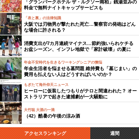
「グランパークホテル ザ・ルクソー南柏」銭湯並みの
料金で無料ナイトキャップサービスも
「表と裏」の法律知識
大阪では刃物男が撃たれた死亡…警察官の発砲はどん
な場合に許される？
消費支出が7カ月連続マイナス…節約強いられケチる
お盆シーズン、インフレ地獄で「家計破壊」の夏に
年金不安時代を生きるワーキングシニアの懊悩
年金生活者を悩ませる墓問題 維持費も「墓じまい」の
費用も払えない人はどうすればいいのか？
もぎたて海外仰天ニュース
ヒーローに仮装したつもりがテロと間違われた？ オー
ストラリアで起きた逮捕劇が一大騒動に
大竹聡 大酒の一滴
（42）酷暑の午後の涼み酒
アクセスランキング
週間