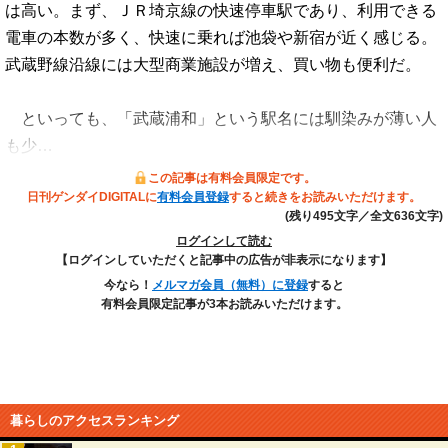
は高い。まず、ＪＲ埼京線の快速停車駅であり、利用できる
電車の本数が多く、快速に乗れば池袋や新宿が近く感じる。
武蔵野線沿線には大型商業施設が増え、買い物も便利だ。
といっても、「武蔵浦和」という駅名には馴染みが薄い人
も少…
この記事は有料会員限定です。
日刊ゲンダイDIGITALに
有料会員登録
すると続きをお読みいただけます。
(残り495文字／全文636文字)
ログインして読む
【ログインしていただくと記事中の広告が非表示になります】
今なら！
メルマガ会員（無料）に登録
すると
有料会員限定記事が3本お読みいただけます。
暮らしのアクセスランキング