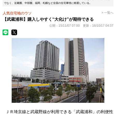
でなく、近畿圏、中部圏、福岡、札幌など全国の住宅事情に精通している。
> 一覧へ
人気住宅地のウソ
【武蔵浦和】購入しやすく“大化け”が期待できる
公開：
15/11/07 07:00
更新：
16/10/17 04:37
ＪＲ埼京線と武蔵野線が利用できる「武蔵浦和」の利便性