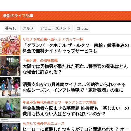
最新のライフ記事
暮らし
グルメ
アミューズメント
コラム
サウナを求め東へ西へ ととのって一杯
「グランパークホテル ザ・ルクソー南柏」銭湯並みの
料金で無料ナイトキャップサービスも
「表と裏」の法律知識
大阪では刃物男が撃たれた死亡…警察官の発砲はどん
な場合に許される？
消費支出が7カ月連続マイナス…節約強いられケチる
お盆シーズン、インフレ地獄で「家計破壊」の夏に
年金不安時代を生きるワーキングシニアの懊悩
年金生活者を悩ませる墓問題 維持費も「墓じまい」の
費用も払えない人はどうすればいいのか？
もぎたて海外仰天ニュース
ヒーローに仮装したつもりがテロと間違われた？ オー