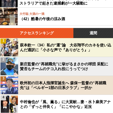
ストラリアで起きた逮捕劇が一大騒動に
大竹聡 大酒の一滴
（42）酷暑の午後の涼み酒
アクセスランキング
週間
1
萩本欽一〈34〉私の“運”論 大谷翔平のカネを使い込
んだ通訳に「小さな声で『ありがとう』」
2
新庄監督の“再就職先”に挙がるまさかの球団 采配に
賛否もチームのテコ入れ役にうってつけ
3
欧州初の日本人指揮官誕生へ 森保一監督の“再就職
先”は「ベルギー1部の日系クラブ」一択か
4
中村倫也が「風、薫る」に大貢献…妻・水卜麻美アナ
との「ずっと仲良く」「にこやかな」近況