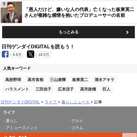
5
「恩人だけど、嫌いな人の代表」亡くなった板東英二
さんが複雑な感情を抱いたプロデューサーの名前
もっとみる
日刊ゲンダイDIGITALを読もう！
6.6万
18.5万
人気キーワード
高校野球
高市首相
三山凌輝
板東英二
清水アキラ
ハラスメント
三田佳子
広末涼子
高市政権
巨人
日刊ゲンダイDIGITAL
ライフ
暮らしニュース
記事
ライフ
暮らし
グルメ
アミューズメント
コラム