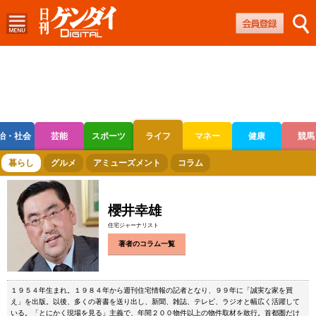
治・社会
芸能
スポーツ
ライフ
マネー
健康
競馬
ボートレース
競輪
オートレース
暮らし
グルメ
アミューズメント
コラム
櫻井幸雄
住宅ジャーナリスト
著者のコラム一覧
１９５４年生まれ。１９８４年から週刊住宅情報の記者となり、９９年に「誠実な家を買
え」を出版。以後、多くの著書を送り出し、新聞、雑誌、テレビ、ラジオと幅広く活躍して
いる。「とにかく現場を見る」主義で、年間２００物件以上の物件取材を敢行。首都圏だけ