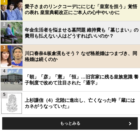
1
愛子さまのリンクコーデににじむ「皇室を担う」覚悟
の表れ 皇室典範改正にご本人の心中やいかに
2
年金生活者を悩ませる墓問題 維持費も「墓じまい」の
費用も払えない人はどうすればいいのか？
3
川口春奈&板倉滉もそう？ なぜ格差婚はつまづき、同
格婚は続くのか
4
「朝」「彦」「憲」「恒」…旧宮家に残る皇族意識 養
子制度で改めて注目された「通字」
5
上杉謙信（4）北陸に進出し、亡くなった時「蔵には
カネがうなっていた」
もっとみる