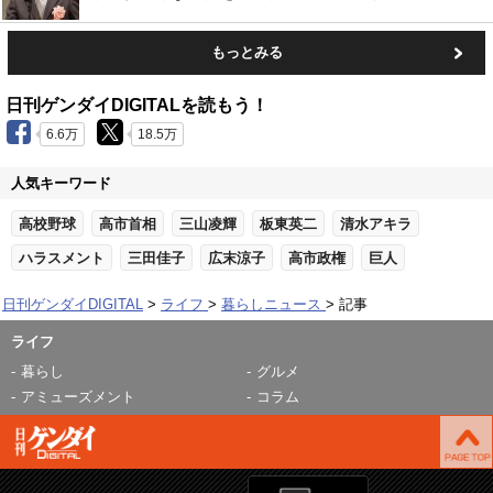
もっとみる
日刊ゲンダイDIGITALを読もう！
6.6万
18.5万
人気キーワード
高校野球
高市首相
三山凌輝
板東英二
清水アキラ
ハラスメント
三田佳子
広末涼子
高市政権
巨人
日刊ゲンダイDIGITAL
ライフ
暮らしニュース
記事
ライフ
暮らし
グルメ
アミューズメント
コラム