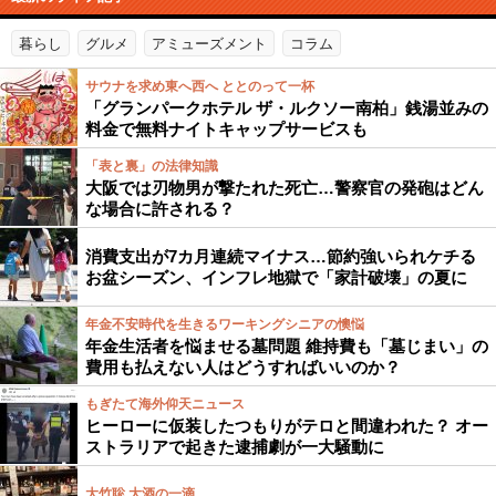
暮らし
グルメ
アミューズメント
コラム
サウナを求め東へ西へ ととのって一杯
「グランパークホテル ザ・ルクソー南柏」銭湯並みの
料金で無料ナイトキャップサービスも
「表と裏」の法律知識
大阪では刃物男が撃たれた死亡…警察官の発砲はどん
な場合に許される？
消費支出が7カ月連続マイナス…節約強いられケチる
お盆シーズン、インフレ地獄で「家計破壊」の夏に
年金不安時代を生きるワーキングシニアの懊悩
年金生活者を悩ませる墓問題 維持費も「墓じまい」の
費用も払えない人はどうすればいいのか？
もぎたて海外仰天ニュース
ヒーローに仮装したつもりがテロと間違われた？ オー
ストラリアで起きた逮捕劇が一大騒動に
大竹聡 大酒の一滴