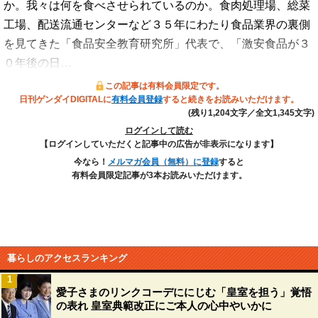
か。我々は何を食べさせられているのか。食肉処理場、総菜
工場、配送流通センターなど３５年にわたり食品業界の裏側
を見てきた「食品安全教育研究所」代表で、「激安食品が３
０年後の日…
この記事は有料会員限定です。
日刊ゲンダイDIGITALに
有料会員登録
すると続きをお読みいただけます。
(残り1,204文字／全文1,345文字)
ログインして読む
【ログインしていただくと記事中の広告が非表示になります】
今なら！
メルマガ会員（無料）に登録
すると
有料会員限定記事が3本お読みいただけます。
暮らしのアクセスランキング
1
愛子さまのリンクコーデににじむ「皇室を担う」覚悟
の表れ 皇室典範改正にご本人の心中やいかに