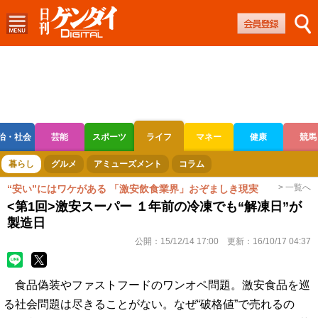
治・社会
芸能
スポーツ
ライフ
マネー
健康
競馬
ボートレース
競輪
オートレース
暮らし
グルメ
アミューズメント
コラム
> 一覧へ
“安い”にはワケがある 「激安飲食業界」おぞましき現実
<第1回>激安スーパー １年前の冷凍でも“解凍日”が
製造日
公開：
15/12/14 17:00
更新：
16/10/17 04:37
食品偽装やファストフードのワンオペ問題。激安食品を巡
る社会問題は尽きることがない。なぜ“破格値”で売れるの