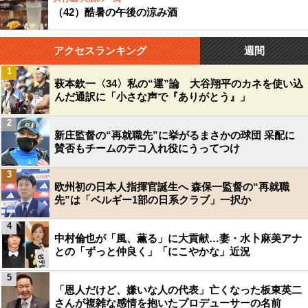
（42）酷暑の午後の涼み酒
アクセスランキング
週間
1
萩本欽一〈34〉私の“運”論 大谷翔平のカネを使い込
んだ通訳に「小さな声で『ありがとう』」
2
新庄監督の“再就職先”に挙がるまさかの球団 采配に
賛否もチームのテコ入れ役にうってつけ
3
欧州初の日本人指揮官誕生へ 森保一監督の“再就職
先”は「ベルギー1部の日系クラブ」一択か
4
中村倫也が「風、薫る」に大貢献…妻・水卜麻美アナ
との「ずっと仲良く」「にこやかな」近況
5
「恩人だけど、嫌いな人の代表」亡くなった板東英二
さんが複雑な感情を抱いたプロデューサーの名前