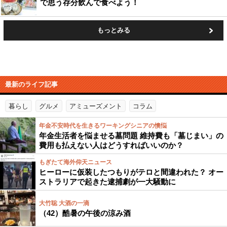
で思う存分飲んで食べよう！
もっとみる
最新のライフ記事
暮らし
グルメ
アミューズメント
コラム
年金不安時代を生きるワーキングシニアの懊悩
年金生活者を悩ませる墓問題 維持費も「墓じまい」の
費用も払えない人はどうすればいいのか？
もぎたて海外仰天ニュース
ヒーローに仮装したつもりがテロと間違われた？ オー
ストラリアで起きた逮捕劇が一大騒動に
大竹聡 大酒の一滴
（42）酷暑の午後の涼み酒