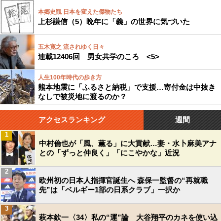
本郷史観 日本を変えた傑物たち
上杉謙信（5）晩年に「義」の世界に気づいた
五木寛之 流されゆく日々
連載12406回 男女共学のころ <5>
人生100年時代の歩き方
熊本地震に「ふるさと納税」で支援…寄付金は中抜き
なしで被災地に渡るのか？
アクセスランキング
週間
1
中村倫也が「風、薫る」に大貢献…妻・水卜麻美アナ
との「ずっと仲良く」「にこやかな」近況
2
欧州初の日本人指揮官誕生へ 森保一監督の“再就職
先”は「ベルギー1部の日系クラブ」一択か
3
萩本欽一〈34〉私の“運”論 大谷翔平のカネを使い込