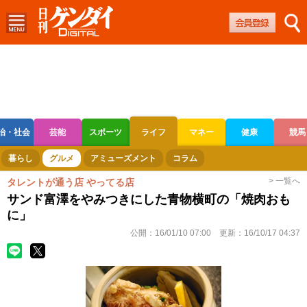
治・社会
芸能
スポーツ
ライフ
マネー
健康
競馬
ボートレース
競輪
オートレース
暮らし
グルメ
アミューズメント
コラム
> 一覧へ
タレントが通う店 やってる店
サンド富澤をやみつきにした青物横町の「焼肉おも
に」
公開：
16/01/10 07:00
更新：
16/10/17 04:37