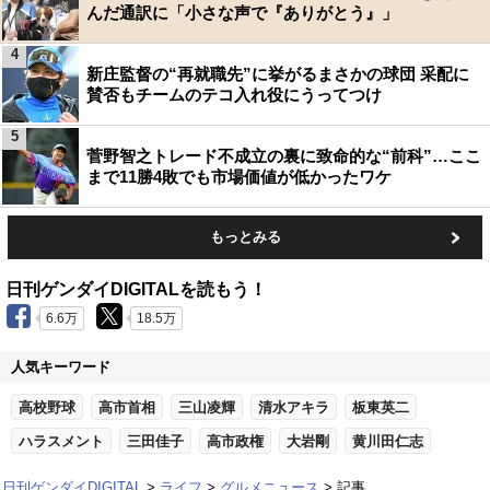
んだ通訳に「小さな声で『ありがとう』」
4
新庄監督の“再就職先”に挙がるまさかの球団 采配に
賛否もチームのテコ入れ役にうってつけ
5
菅野智之トレード不成立の裏に致命的な“前科”…ここ
まで11勝4敗でも市場価値が低かったワケ
もっとみる
日刊ゲンダイDIGITALを読もう！
6.6万
18.5万
人気キーワード
高校野球
高市首相
三山凌輝
清水アキラ
板東英二
ハラスメント
三田佳子
高市政権
大岩剛
黄川田仁志
日刊ゲンダイDIGITAL
ライフ
グルメニュース
記事