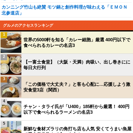
カンニング竹山も絶賛 モツ鍋と創作料理が味わえる「ＥＭＯＮ
北参道店」
グルメのアクセスランキング
1
世界の5000軒を知る「カレー細胞」厳選 400円以下で
食べられるカレーの名店3
2
【一富士食堂】（大阪・天満）肉吸い、出し巻きにに
毎日大行列
3
「この価格で大丈夫？」と客も心配に…応援しよう激
安食堂3店（関西）
4
チャン・タライ氏が「U400」185軒から厳選！ 400円
以下で食べられるラーメンの名店3
5
新鮮な食材ズラリの角打ち店も人気 安くてうまい魚屋