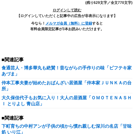
(残り629文字／全文770文字)
ログインして読む
【ログインしていただくと記事中の広告が非表示になります】
今なら！
メルマガ会員（無料）に登録
すると
有料会員限定記事が3本お読みいただけます。
■関連記事
食通芸人・博多華丸も絶賛！昔ながらの手作りの味「ビフテキ家
あづま」
仲本工事夫妻が始めたおばんざい居酒屋「仲本家ＪＵＮＫＡの台
所」
大久保佳代子もお気に入り！大人の居酒屋「ＯＭＯＴＥＮＡＳＨ
Ｉ とりよし 青山店」
■関連記事
下町育ちの中村アンが子供の頃から慣れ親しむ深川の名店「甘味
処 いり江」