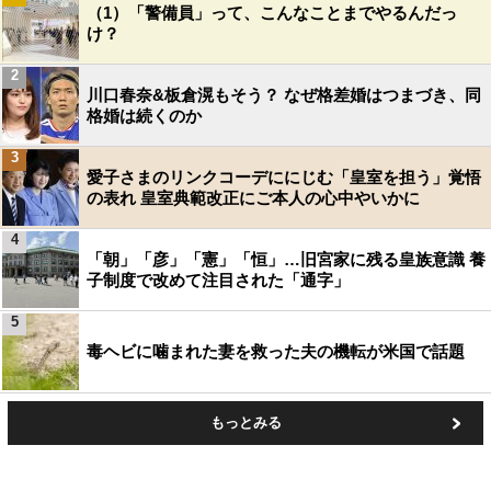
（1）「警備員」って、こんなことまでやるんだっ
け？
2
川口春奈&板倉滉もそう？ なぜ格差婚はつまづき、同
格婚は続くのか
3
愛子さまのリンクコーデににじむ「皇室を担う」覚悟
の表れ 皇室典範改正にご本人の心中やいかに
4
「朝」「彦」「憲」「恒」…旧宮家に残る皇族意識 養
子制度で改めて注目された「通字」
5
毒ヘビに噛まれた妻を救った夫の機転が米国で話題
もっとみる