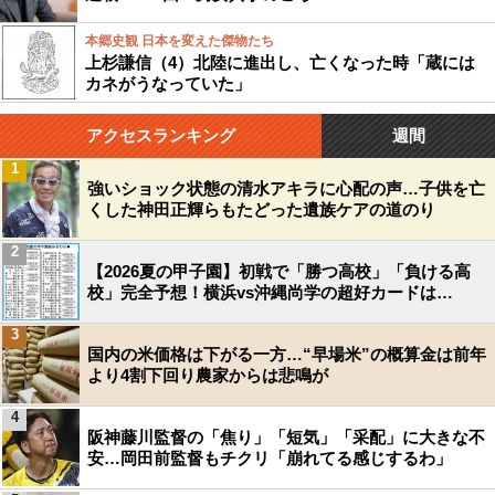
本郷史観 日本を変えた傑物たち
上杉謙信（4）北陸に進出し、亡くなった時「蔵には
カネがうなっていた」
アクセスランキング
週間
1
強いショック状態の清水アキラに心配の声…子供を亡
くした神田正輝らもたどった遺族ケアの道のり
2
【2026夏の甲子園】初戦で「勝つ高校」「負ける高
校」完全予想！横浜vs沖縄尚学の超好カードは…
3
国内の米価格は下がる一方…“早場米”の概算金は前年
より4割下回り農家からは悲鳴が
4
阪神藤川監督の「焦り」「短気」「采配」に大きな不
安…岡田前監督もチクリ「崩れてる感じするわ」