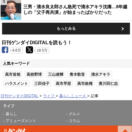
5
三男・清水良太郎さん急死で清水アキラ沈痛…8年越
しの「父子再共演」が始まったばかりだった
もっとみる
日刊ゲンダイDIGITALを読もう！
6.6万
18.5万
人気キーワード
高市首相
高校野球
三山凌輝
青木歌音
清水アキラ
ハラスメント
三田佳子
高市早苗
高市政権
黄川田仁志
日刊ゲンダイDIGITAL
ライフ
暮らしニュース
記事
ライフ
暮らし
グルメ
アミューズメント
コラム