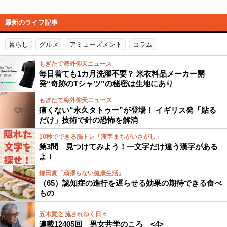
最新のライフ記事
暮らし
グルメ
アミューズメント
コラム
もぎたて海外仰天ニュース
毎日着ても1カ月洗濯不要？ 米衣料品メーカー開
発“奇跡のTシャツ”の秘密は生地にあり
もぎたて海外仰天ニュース
痛くない“永久タトゥー”が登場！ イギリス発「貼る
だけ」技術で針の恐怖を解消
10秒でできる脳トレ「漢字まちがいさがし」
第3問 見つけてみよう！一文字だけ違う漢字がある
よ！
鎌田實「頑張らない健康生活」
（65）認知症の進行を遅らせる効果の期待できる食べ
もの
五木寛之 流されゆく日々
連載12405回 男女共学のころ <4>