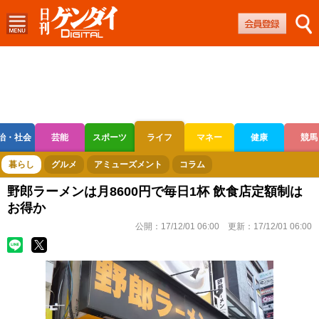
治・社会
芸能
スポーツ
ライフ
マネー
健康
競馬
ボートレース
競輪
オートレース
暮らし
グルメ
アミューズメント
コラム
野郎ラーメンは月8600円で毎日1杯 飲食店定額制は
お得か
公開：
17/12/01 06:00
更新：
17/12/01 06:00