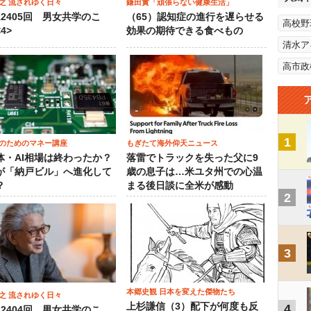
之 流されゆく日々
鎌田實「頑張らない健康生活」
12405回 男女共学のこ
（65）認知症の進行を遅らせる
高校野
4>
効果の期待できる食べもの
清水ア
高市政
1
のためのマネー講座
もぎたて海外仰天ニュース
体・AI相場は終わったか？
落雷でトラックを失った父に9
が「納戸ビル」へ進化して
歳の息子は…米ユタ州での心温
？
まる後日談に全米が感動
2
3
本郷史観 日本を変えた傑物たち
之 流されゆく日々
上杉謙信（3）配下が何度も反
4
12404回 男女共学のこ