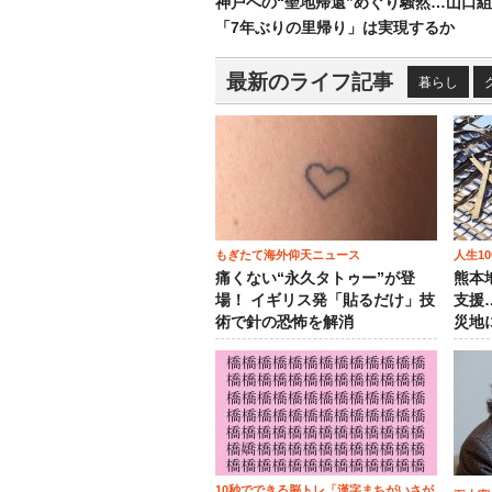
神戸への“聖地帰還”めぐり騒然…山口
「7年ぶりの里帰り」は実現するか
最新のライフ記事
暮らし
もぎたて海外仰天ニュース
人生1
痛くない“永久タトゥー”が登
熊本
場！ イギリス発「貼るだけ」技
支援
術で針の恐怖を解消
災地
10秒でできる脳トレ「漢字まちがいさが