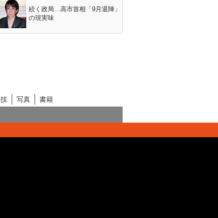
続く政局…高市首相「9月退陣」
の現実味
競技
写真
書籍