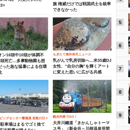
旗 権威だけでは戦国武士を統率
3>
できなかった
5
6
もぎたて海外仰天ニュース
オン16頭中10頭が体調不
乳がんで乳房切除へ…米35歳DJ
3頭死亡…多摩動物園も想
女性、“自分の胸”を輝くアート
だった急な猛暑による住環
7
に変えた思いに広がる共感
化
8
9
観光列車でGO！
ピングセンター警備員 哀愁の日々
大井川鐵道「きかんしゃトーマ
）駐車場はまるでゴミ捨て
ス号」（新金谷～川根温泉笹間