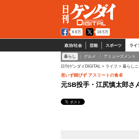
6.6万
18.5万
政治/社会
芸能
スポーツ
ライ
暮らし
グルメ
アミューズメント
日刊ゲンダイDIGITAL
ライフ
暮らしニ
老いず錆びず アスリートの食卓
元SB投手・江尻慎太郎さ