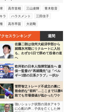
球
高市首相
三山凌輝
青木歌音
キラ
ハラスメント
三田佳子
権
高市早苗
大岩剛
アクセスランキング
週間
佐藤二朗は信州大経済学部から
就職氷河期にリクルートに入社
も、わずか1日で辞めて役者の道
へ
欧州初の日本人指揮官誕生へ 森
保一監督の“再就職先”は「ベル
ギー1部の日系クラブ」一択か
菅野智之トレード不成立の裏に
致命的な“前科”…ここまで11勝4
敗でも市場価値が低かったワケ
強いショック状態の清水アキラ
に心配の声…子供を亡くした神