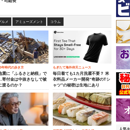
組・司組長
グルメ
アミューズメント
コラム
00年時代の歩き方
もぎたて海外仰天ニュース
地震に「ふるさと納税」で
毎日着ても1カ月洗濯不要？ 米
…寄付金は中抜きなしで被
衣料品メーカー開発“奇跡のTシ
に渡るのか？
ャツ”の秘密は生地にあり
人気