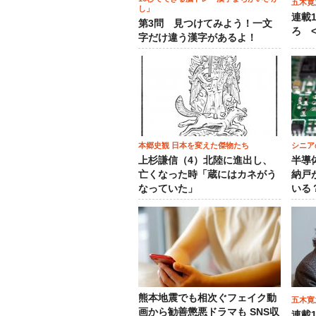
五木寛
し」
連載
第3問 見つけてみよう！一文
ろ <
字だけ違う漢字があるよ！
本郷史観 日本を変えた傑物たち
シニア
上杉謙信（4）北陸に進出し、
半導
亡くなった時「蔵にはカネがう
納戸
なっていた」
いる
熊本地震でも相次ぐフェイク動
五木寛
画から勧善懲悪ドラマも SNS収
連載