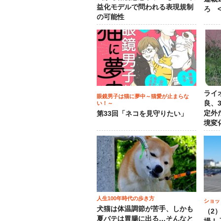
益化モデルで問われる表現規制
ろ <
の可能性
ライ
眼鏡男子は猫に夢中～猫愛が止まらな
良、
い！～
定外
第33回「ネコを見守りたい」
境変
人生100年時代の歩き方
ショッ
犬猫は体温調節が苦手、しかも
（2
夏バテは胃腸に出る…そんなと