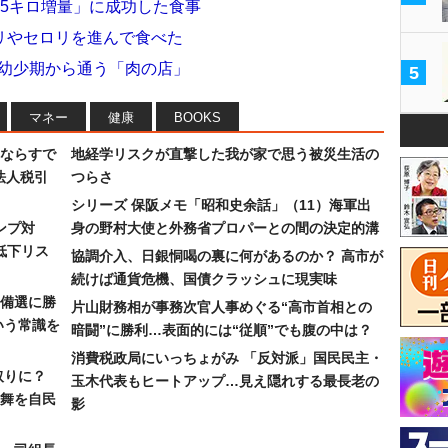
5キロ増量」に成功した食事
リやセロリを進んで食べた
が幼少期から通う「肉の店」
5
マネー
健康
BOOKS
ならすで
地経学リスクが直撃した我が家で思う被災生活の
法人税引
つらさ
シリーズ 保阪メモ「昭和史余話」（11）海軍出
ンプ対
身の野村大使と外務省プロパーとの間の決定的溝
低下リス
協調介入、日銀恫喝の裏に何があるのか？ 高市が
続けば通貨危機、国債クラッシュに現実味
備選に勝
片山財務相が事務次官人事めぐる“高市首相との
いう常識を
暗闘”に勝利…表面的には“従順”でも腹の中は？
消費税政局にいっちょがみ 「反対派」国民民主・
取りに？
玉木代表もヒートアップ…見え隠れする最長老の
の舞を自民
影