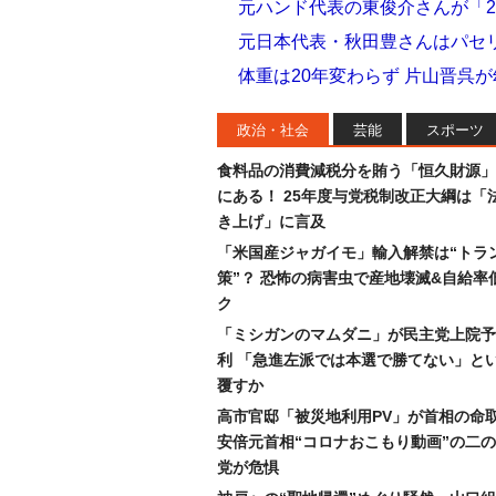
元ハンド代表の東俊介さんが「2
元日本代表・秋田豊さんはパセ
体重は20年変わらず 片山晋呉
政治・社会
芸能
スポーツ
食料品の消費減税分を賄う「恒久財源」
にある！ 25年度与党税制改正大綱は「
き上げ」に言及
「米国産ジャガイモ」輸入解禁は“トラ
策”？ 恐怖の病害虫で産地壊滅&自給率
ク
「ミシガンのマムダニ」が民主党上院予
利 「急進左派では本選で勝てない」と
覆すか
高市官邸「被災地利用PV」が首相の命
安倍元首相“コロナおこもり動画”の二
党が危惧