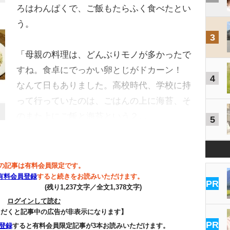
ろはわんぱくで、ご飯もたらふく食べたとい
う。
3
「母親の料理は、どんぶりモノが多かったで
すね。食卓にでっかい卵とじがドカーン！
4
なんて日もありました。高校時代、学校に持
って行っていたのは、ごはんの上に海苔、そ
のまた上にご飯と海苔という２…
5
の記事は有料会員限定です。
有料会員登録
すると続きをお読みいただけます。
PR
(残り1,237文字／全文1,378文字)
ログインして読む
ただくと記事中の広告が非表示になります】
PR
登録
すると有料会員限定記事が3本お読みいただけます。