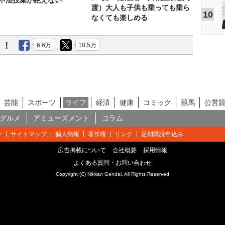
 不法投棄が絶えない
渡）大人も子供も乗っても乗ら
10
なくても楽しめる
う！
6.6万
18.5万
芸能
スポーツ
ライフ
経済
健康
コミック
競馬
公営
グルメ
アミューズメント
コラム
ー
サイトマップ
個人情報
著作権
リンク
定期購読申込み
広告掲載について
会社概要
採用情報
よくある質問・お問い合わせ
Copyright (C) Nikkan Gendai. All Rights Reserved