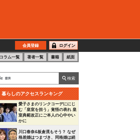
会員登録
ログイン
コラム一覧
著者一覧
書籍
紙面
暮らしのアクセスランキング
愛子さまのリンクコーデににじ
む「皇室を担う」覚悟の表れ 皇
室典範改正にご本人の心中やい
かに
川口春奈&板倉滉もそう？ なぜ
格差婚はつまづき、同格婚は続