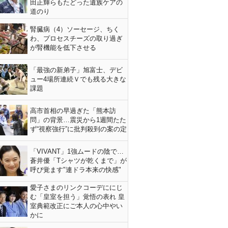
田正輝らもたどった遺族ケアの
道のり
腎臓病（4）ソーセージ、ちく
わ、プロセスチーズの取り過ぎ
が腎機能を低下させる
「最強の新弟子」旭富士、デビ
ュー4場所連続Ｖでも残る大きな
課題
高市首相の早過ぎた「熊本訪
問」の背景…震災から1週間たた
ず“視察強行”に批判殺到の案の定
「VIVANT」1強ムードの陰で…
蒼井優「Tシャツが乾くまで」が
呼び覚ます"連ドラ本来の快感"
愛子さまのリンクコーデににじ
む「皇室を担う」覚悟の表れ 皇
室典範改正にご本人の心中やい
かに