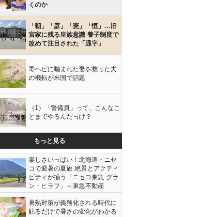
くのか
「朝」「彦」「憲」「恒」…旧
宮家に残る皇族意識 養子制度で
改めて注目された「通字」
毒ヘビに噛まれた妻を救った夫
の機転が米国で話題
（1）「警備員」って、こんなこ
とまでやるんだっけ？
もっと見る
楽しさいっぱい！北海道・ニセ
コで避暑の夏旅 絶景とアクティ
ビティが揃う「ニセコ東急 グラ
ン・ヒラフ」～東急不動産
暑熱対策が義務化される時代に
貼るだけで暑さの変化がわかる