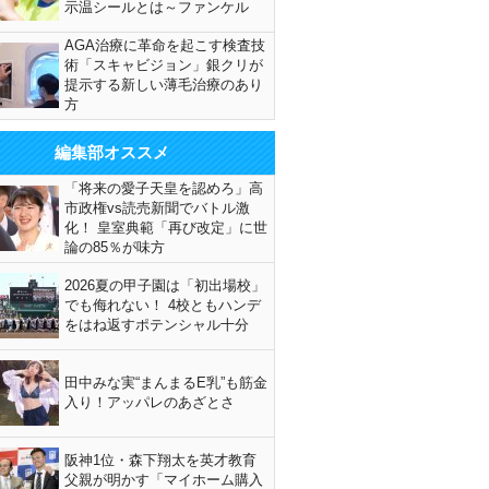
示温シールとは～ファンケル
AGA治療に革命を起こす検査技
術「スキャビジョン」銀クリが
提示する新しい薄毛治療のあり
方
編集部オススメ
「将来の愛子天皇を認めろ」高
市政権vs読売新聞でバトル激
化！ 皇室典範「再び改定」に世
論の85％が味方
2026夏の甲子園は「初出場校」
でも侮れない！ 4校ともハンデ
をはね返すポテンシャル十分
田中みな実“まんまるE乳”も筋金
入り！アッパレのあざとさ
阪神1位・森下翔太を英才教育
父親が明かす「マイホーム購入