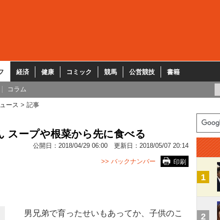
フ
経済
健康
コミック
競馬
公営競技
書籍
コラム
ュース
記事
ん スープや根菜から先に食べる
公開日：
2018/04/29 06:00
更新日：
2018/05/07 20:14
>> バックナンバー
印刷
1
男兄弟で育ったせいもあってか、子供のこ
2