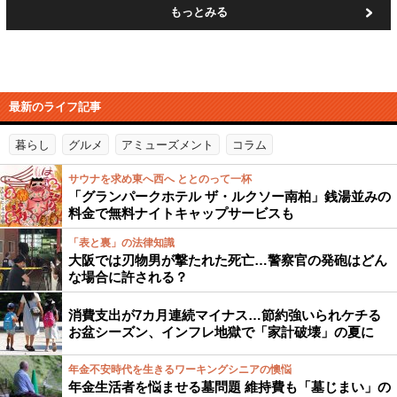
もっとみる
最新のライフ記事
暮らし
グルメ
アミューズメント
コラム
サウナを求め東へ西へ ととのって一杯
「グランパークホテル ザ・ルクソー南柏」銭湯並みの
料金で無料ナイトキャップサービスも
「表と裏」の法律知識
大阪では刃物男が撃たれた死亡…警察官の発砲はどん
な場合に許される？
消費支出が7カ月連続マイナス…節約強いられケチる
お盆シーズン、インフレ地獄で「家計破壊」の夏に
年金不安時代を生きるワーキングシニアの懊悩
年金生活者を悩ませる墓問題 維持費も「墓じまい」の