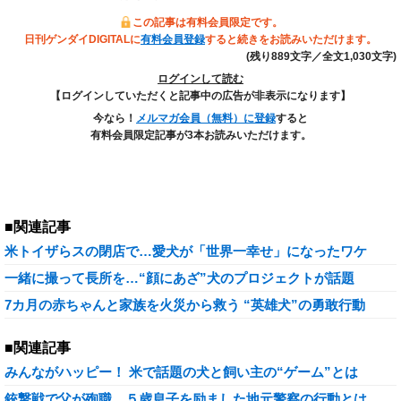
この記事は有料会員限定です。
日刊ゲンダイDIGITALに
有料会員登録
すると続きをお読みいただけます。
(残り889文字／全文1,030文字)
ログインして読む
【ログインしていただくと記事中の広告が非表示になります】
今なら！
メルマガ会員（無料）に登録
すると
有料会員限定記事が3本お読みいただけます。
■関連記事
米トイザらスの閉店で…愛犬が「世界一幸せ」になったワケ
一緒に撮って長所を…“顔にあざ”犬のプロジェクトが話題
7カ月の赤ちゃんと家族を火災から救う “英雄犬”の勇敢行動
■関連記事
みんながハッピー！ 米で話題の犬と飼い主の“ゲーム”とは
銃撃戦で父が殉職…５歳息子を励ました地元警察の行動とは