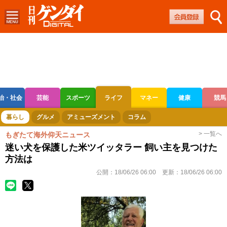
治・社会
芸能
スポーツ
ライフ
マネー
健康
競馬
ボートレース
競輪
オートレース
暮らし
グルメ
アミューズメント
コラム
> 一覧へ
もぎたて海外仰天ニュース
迷い犬を保護した米ツイッタラー 飼い主を見つけた
方法は
公開：
18/06/26 06:00
更新：
18/06/26 06:00