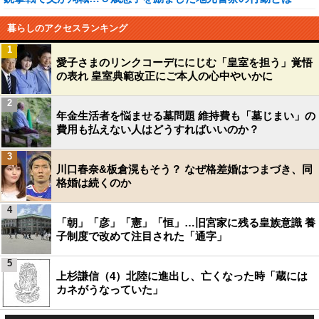
暮らしのアクセスランキング
1
愛子さまのリンクコーデににじむ「皇室を担う」覚悟
の表れ 皇室典範改正にご本人の心中やいかに
2
年金生活者を悩ませる墓問題 維持費も「墓じまい」の
費用も払えない人はどうすればいいのか？
3
川口春奈&板倉滉もそう？ なぜ格差婚はつまづき、同
格婚は続くのか
4
「朝」「彦」「憲」「恒」…旧宮家に残る皇族意識 養
子制度で改めて注目された「通字」
5
上杉謙信（4）北陸に進出し、亡くなった時「蔵には
カネがうなっていた」