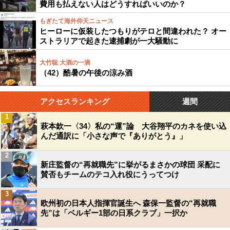
費用も払えない人はどうすればいいのか？
もぎたて海外仰天ニュース
ヒーローに仮装したつもりがテロと間違われた？ オー
ストラリアで起きた逮捕劇が一大騒動に
大竹聡 大酒の一滴
（42）酷暑の午後の涼み酒
アクセスランキング
週間
1
萩本欽一〈34〉私の“運”論 大谷翔平のカネを使い込
んだ通訳に「小さな声で『ありがとう』」
2
新庄監督の“再就職先”に挙がるまさかの球団 采配に
賛否もチームのテコ入れ役にうってつけ
3
欧州初の日本人指揮官誕生へ 森保一監督の“再就職
先”は「ベルギー1部の日系クラブ」一択か