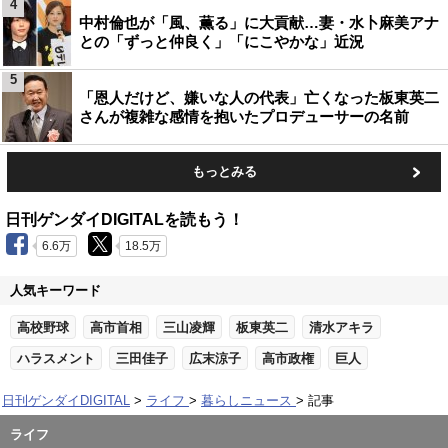
4
中村倫也が「風、薫る」に大貢献…妻・水卜麻美アナ
との「ずっと仲良く」「にこやかな」近況
5
「恩人だけど、嫌いな人の代表」亡くなった板東英二
さんが複雑な感情を抱いたプロデューサーの名前
もっとみる
日刊ゲンダイDIGITALを読もう！
6.6万
18.5万
人気キーワード
高校野球
高市首相
三山凌輝
板東英二
清水アキラ
ハラスメント
三田佳子
広末涼子
高市政権
巨人
日刊ゲンダイDIGITAL
ライフ
暮らしニュース
記事
ライフ