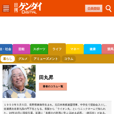
治・社会
芸能
スポーツ
ライフ
マネー
健康
競馬
ボートレース
競輪
オートレース
暮らし
グルメ
アミューズメント
コラム
田丸昇
著者のコラム一覧
１９５０年５月５日、長野県東御市生まれ。元日本将棋連盟理事。中学生で奨励会入りし、
佐瀬勇次名誉九段の門下生となる。長髪から「ライオン丸」というニックネームで知られ
た。16年10月に現役引退。近著に「名棋士の対局に学ぶ 詰め＆必死」（創元社）がある。