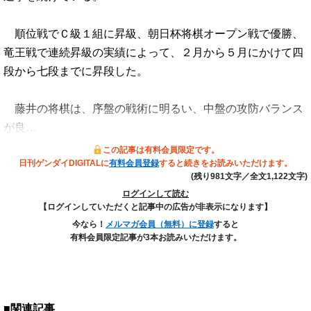
順位戦でＣ級１組に昇級、朝日杯将棋オープン戦で優勝、
竜王戦で連続昇級の実績によって、２月から５月にかけて四
段から七段までに昇段した。
藤井の将棋は、序盤の戦術に明るい、中盤の攻防バランス
が良…
この記事は有料会員限定です。
日刊ゲンダイDIGITALに
有料会員登録
すると続きをお読みいただけます。
(残り981文字／全文1,122文字)
ログインして読む
【ログインしていただくと記事中の広告が非表示になります】
今なら！
メルマガ会員（無料）に登録
すると
有料会員限定記事が3本お読みいただけます。
■関連記事