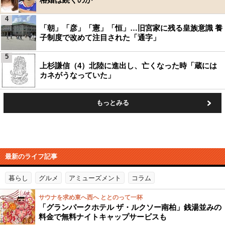
4
「朝」「彦」「憲」「恒」…旧宮家に残る皇族意識 養
子制度で改めて注目された「通字」
5
上杉謙信（4）北陸に進出し、亡くなった時「蔵には
カネがうなっていた」
もっとみる
最新のライフ記事
暮らし
グルメ
アミューズメント
コラム
サウナを求め東へ西へ ととのって一杯
「グランパークホテル ザ・ルクソー南柏」銭湯並みの
料金で無料ナイトキャップサービスも