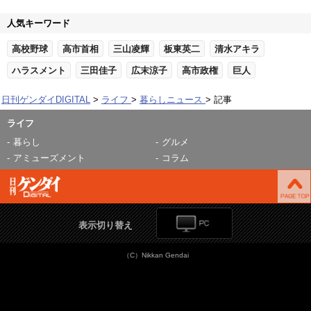
人気キーワード
高校野球
高市首相
三山凌輝
板東英二
清水アキラ
ハラスメント
三田佳子
広末涼子
高市政権
巨人
日刊ゲンダイDIGITAL
ライフ
暮らしニュース
記事
ライフ
暮らし
グルメ
アミューズメント
コラム
表示切り替え
（C）Nikkan Gendai