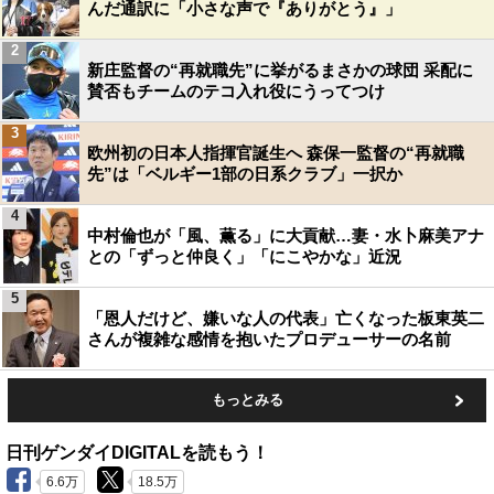
んだ通訳に「小さな声で『ありがとう』」
2
新庄監督の“再就職先”に挙がるまさかの球団 采配に
賛否もチームのテコ入れ役にうってつけ
3
欧州初の日本人指揮官誕生へ 森保一監督の“再就職
先”は「ベルギー1部の日系クラブ」一択か
4
中村倫也が「風、薫る」に大貢献…妻・水卜麻美アナ
との「ずっと仲良く」「にこやかな」近況
5
「恩人だけど、嫌いな人の代表」亡くなった板東英二
さんが複雑な感情を抱いたプロデューサーの名前
もっとみる
日刊ゲンダイDIGITALを読もう！
6.6万
18.5万