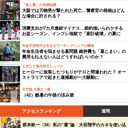
「表と裏」の法律知識
大阪では刃物男が撃たれた死亡…警察官の発砲はどん
な場合に許される？
消費支出が7カ月連続マイナス…節約強いられケチる
お盆シーズン、インフレ地獄で「家計破壊」の夏に
年金不安時代を生きるワーキングシニアの懊悩
年金生活者を悩ませる墓問題 維持費も「墓じまい」の
費用も払えない人はどうすればいいのか？
もぎたて海外仰天ニュース
ヒーローに仮装したつもりがテロと間違われた？ オー
ストラリアで起きた逮捕劇が一大騒動に
大竹聡 大酒の一滴
（42）酷暑の午後の涼み酒
アクセスランキング
週間
1
萩本欽一〈34〉私の“運”論 大谷翔平のカネを使い込