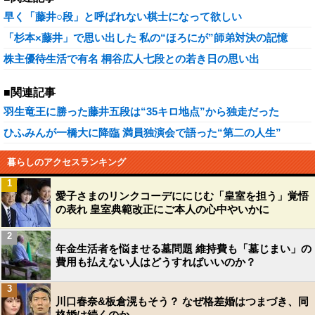
早く「藤井○段」と呼ばれない棋士になって欲しい
「杉本×藤井」で思い出した 私の“ほろにが”師弟対決の記憶
株主優待生活で有名 桐谷広人七段との若き日の思い出
■関連記事
羽生竜王に勝った藤井五段は“35キロ地点”から独走だった
ひふみんが一橋大に降臨 満員独演会で語った“第二の人生”
暮らしのアクセスランキング
1
愛子さまのリンクコーデににじむ「皇室を担う」覚悟
の表れ 皇室典範改正にご本人の心中やいかに
2
年金生活者を悩ませる墓問題 維持費も「墓じまい」の
費用も払えない人はどうすればいいのか？
3
川口春奈&板倉滉もそう？ なぜ格差婚はつまづき、同
格婚は続くのか