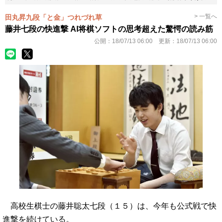
> 一覧へ
田丸昇九段「と金」つれづれ草
藤井七段の快進撃 AI将棋ソフトの思考超えた驚愕の読み筋
公開：
18/07/13 06:00
更新：
18/07/13 06:00
高校生棋士の藤井聡太七段（１５）は、今年も公式戦で快
進撃を続けている。