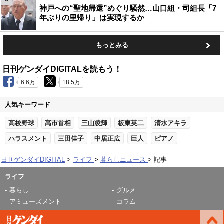
神戸への“聖地帰還”めぐり騒然…山口組・司組長「7
年ぶりの里帰り」は実現するか
もっとみる
日刊ゲンダイDIGITALを読もう！
6.6万
18.5万
人気キーワード
高校野球
高市首相
三山凌輝
板東英二
清水アキラ
ハラスメント
三田佳子
中居正広
巨人
ピアノ
日刊ゲンダイDIGITAL
ライフ
暮らしニュース
記事
ライフ
暮らし
グルメ
アミューズメント
コラム