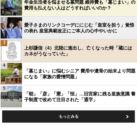
年金生活者を悩ませる墓問題 維持費も「墓じまい」の
費用も払えない人はどうすればいいのか？
2
愛子さまのリンクコーデににじむ「皇室を担う」覚悟
の表れ 皇室典範改正にご本人の心中やいかに
3
上杉謙信（4）北陸に進出し、亡くなった時「蔵には
カネがうなっていた」
4
「墓じまい」に悩むシニア 費用や遺骨の始末より問題
になる「家族の愛憎問題」
5
「朝」「彦」「憲」「恒」…旧宮家に残る皇族意識 養
子制度で改めて注目された「通字」
もっとみる