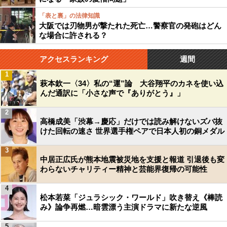
「表と裏」の法律知識
大阪では刃物男が撃たれた死亡…警察官の発砲はどん
な場合に許される？
アクセスランキング
週間
1
萩本欽一〈34〉私の“運”論 大谷翔平のカネを使い込
んだ通訳に「小さな声で『ありがとう』」
2
高橋成美「渋幕→慶応」だけでは読み解けないズバ抜
けた回転の速さ 世界選手権ペアで日本人初の銅メダル
3
中居正広氏が熊本地震被災地を支援と報道 引退後も変
わらないチャリティー精神と芸能界復帰の可能性
4
松本若菜「ジュラシック・ワールド」吹き替え《棒読
み》論争再燃…暗雲漂う主演ドラマに新たな逆風
5