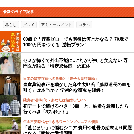
最新のライフ記事
暮らし
グルメ
アミューズメント
コラム
60歳で「貯蓄ゼロ」でも老後は何とかなる？ 70歳で
1900万円をつくる“逆転プラン”
セミが怖くて外出不能に…“たかが虫”と笑えない 専
門医が語る「特定恐怖症」の正体
日本の皇族存続への危機と「愛子天皇待望論」
皇室典範改正を動かした麻生太郎氏「藤原道長の血を
引く」は本当か？ 学術的な研究を紐解く
独身者5割時代へ あなたは結婚したい？
初デートで避けるべき「3館」と、結婚を意識したら
行くべき「3スポット」
年金不安時代を生きるワーキングシニアの懊悩
「墓じまい」に悩むシニア 費用や遺骨の始末より問題
になる「家族の愛憎問題」