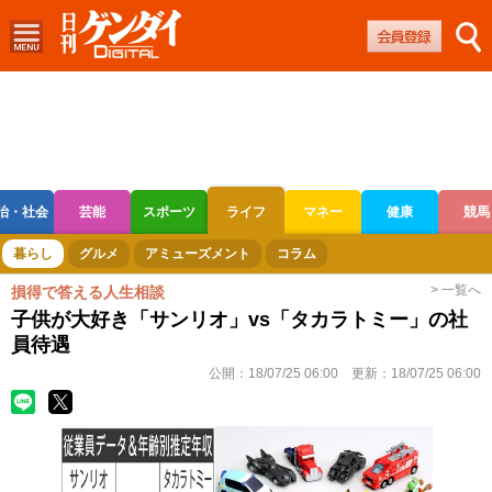
治・社会
芸能
スポーツ
ライフ
マネー
健康
競馬
ボートレース
競輪
オートレース
暮らし
グルメ
アミューズメント
コラム
> 一覧へ
損得で答える人生相談
子供が大好き「サンリオ」vs「タカラトミー」の社
員待遇
公開：
18/07/25 06:00
更新：
18/07/25 06:00