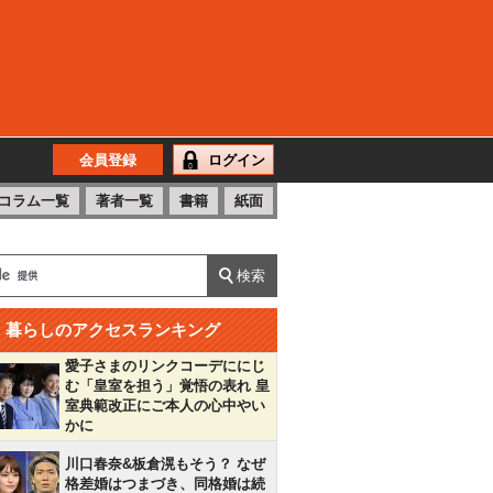
会員登録
ログイン
コラム一覧
著者一覧
書籍
紙面
暮らしのアクセスランキング
愛子さまのリンクコーデににじ
む「皇室を担う」覚悟の表れ 皇
室典範改正にご本人の心中やい
かに
川口春奈&板倉滉もそう？ なぜ
格差婚はつまづき、同格婚は続