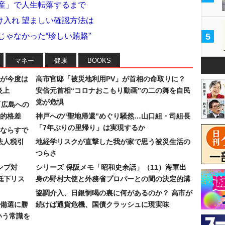
破産」で人生転落するまで
け入れ 望ましい確認方法は
じゃなかった“珍しい賄賂”
5
マネー
健康
BOOKS
が今度は
高市官邸「被災地利用PV」が首相の命取りに？
炎上
安倍元首相“コロナおこもり動画”の二の舞を自民
党が危惧
「広島への
的格差
神戸への“聖地帰還”めぐり騒然…山口組・司組長
「7年ぶりの里帰り」は実現するか
ならすで
法人税引
地経学リスクが直撃した我が家で思う被災生活の
つらさ
ンプ対
シリーズ 保阪メモ「昭和史余話」（11）海軍出
低下リス
身の野村大使と外務省プロパーとの間の決定的溝
協調介入、日銀恫喝の裏に何があるのか？ 高市が
備選に勝
続けば通貨危機、国債クラッシュに現実味
いう常識を