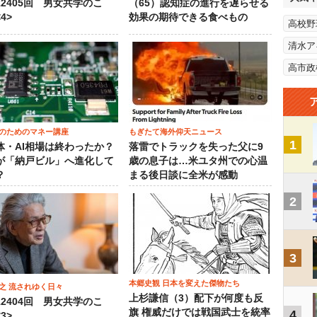
12405回 男女共学のこ
（65）認知症の進行を遅らせる
4>
効果の期待できる食べもの
高校野
清水ア
高市政
のためのマネー講座
もぎたて海外仰天ニュース
1
体・AI相場は終わったか？
落雷でトラックを失った父に9
が「納戸ビル」へ進化して
歳の息子は…米ユタ州での心温
？
まる後日談に全米が感動
2
3
本郷史観 日本を変えた傑物たち
之 流されゆく日々
上杉謙信（3）配下が何度も反
12404回 男女共学のこ
旗 権威だけでは戦国武士を統率
4
3>