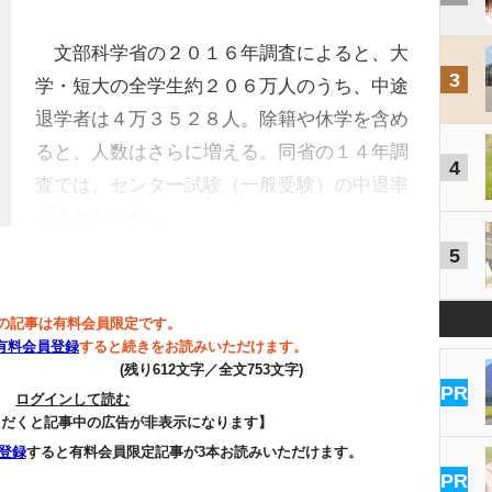
文部科学省の２０１６年調査によると、大
3
学・短大の全学生約２０６万人のうち、中途
退学者は４万３５２８人。除籍や休学を含め
ると、人数はさらに増える。同省の１４年調
4
査では、センター試験（一般受験）の中退率
が６％だった…
5
の記事は有料会員限定です。
有料会員登録
すると続きをお読みいただけます。
(残り612文字／全文753文字)
PR
ログインして読む
ただくと記事中の広告が非表示になります】
登録
すると有料会員限定記事が3本お読みいただけます。
PR