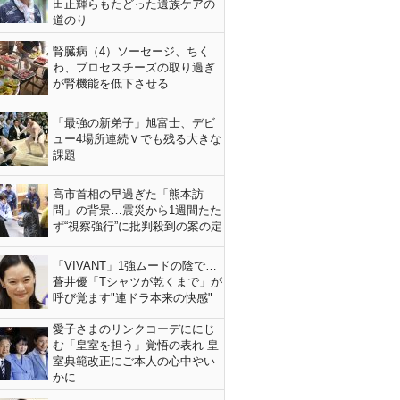
田正輝らもたどった遺族ケアの
道のり
腎臓病（4）ソーセージ、ちく
わ、プロセスチーズの取り過ぎ
が腎機能を低下させる
「最強の新弟子」旭富士、デビ
ュー4場所連続Ｖでも残る大きな
課題
高市首相の早過ぎた「熊本訪
問」の背景…震災から1週間たた
ず“視察強行”に批判殺到の案の定
「VIVANT」1強ムードの陰で…
蒼井優「Tシャツが乾くまで」が
呼び覚ます"連ドラ本来の快感"
愛子さまのリンクコーデににじ
む「皇室を担う」覚悟の表れ 皇
室典範改正にご本人の心中やい
かに