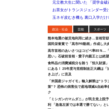
元立教大生に聞いた 「奨学金
お茶女がトランスジェンダー受
玉ネギ皮むき機も 裏口入学だけ
政治・社会
芸能
スポーツ
熊本地震の被災地利用に続き…首相官邸
国民栄誉賞で「高市PR動画」作成し大
高市首相のあいさつはコピペ率85％…
思い」石破前首相・愛子内親王とは絶望
食料品の消費減税分を賄う「恒久財源」
にある！ 25年度与党税制改正大綱は「
き上げ」に言及
「米国産ジャガイモ」輸入解禁は“トラ
策”？ 恐怖の病害虫で産地壊滅&自給率
ク
「ミシガンのマムダニ」が民主党上院予
利 「急進左派では本選で勝てない」と