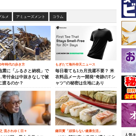
グルメ
アミューズメント
コラム
00年時代の歩き方
もぎたて海外仰天ニュース
地震に「ふるさと納税」で
毎日着ても1カ月洗濯不要？ 米
…寄付金は中抜きなしで被
衣料品メーカー開発“奇跡のTシ
に渡るのか？
ャツ”の秘密は生地にあり
之 流されゆく日々
鎌田實「頑張らない健康生活」
人気