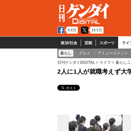
6.6万
18.5万
政治/社会
芸能
スポーツ
ライ
暮らし
グルメ
アミューズメント
日刊ゲンダイDIGITAL
ライフ
暮らしニ
2人に1人が就職考えず大