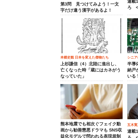
連載
第3問 見つけてみよう！一文
ろ <
字だけ違う漢字があるよ！
本郷史観 日本を変えた傑物たち
シニア
上杉謙信（4）北陸に進出し、
半導
亡くなった時「蔵にはカネがう
納戸
なっていた」
いる
熊本地震でも相次ぐフェイク動
五木寛
画から勧善懲悪ドラマも SNS収
連載
益化モデルで問われる表現規制
ろ <