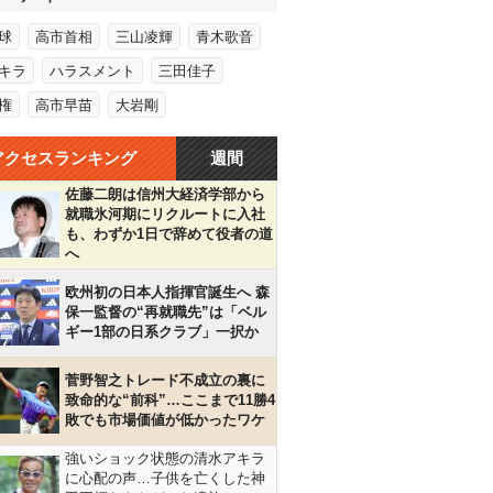
球
高市首相
三山凌輝
青木歌音
キラ
ハラスメント
三田佳子
権
高市早苗
大岩剛
アクセスランキング
週間
佐藤二朗は信州大経済学部から
就職氷河期にリクルートに入社
も、わずか1日で辞めて役者の道
へ
欧州初の日本人指揮官誕生へ 森
保一監督の“再就職先”は「ベル
ギー1部の日系クラブ」一択か
菅野智之トレード不成立の裏に
致命的な“前科”…ここまで11勝4
敗でも市場価値が低かったワケ
強いショック状態の清水アキラ
に心配の声…子供を亡くした神