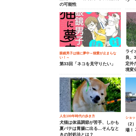
の可能性
ライ
眼鏡男子は猫に夢中～猫愛が止まらな
良、
い！～
定外
第33回「ネコを見守りたい」
境変
人生100年時代の歩き方
ショッ
犬猫は体温調節が苦手、しかも
（2
夏バテは胃腸に出る…そんなと
場！
きの対処法とは？