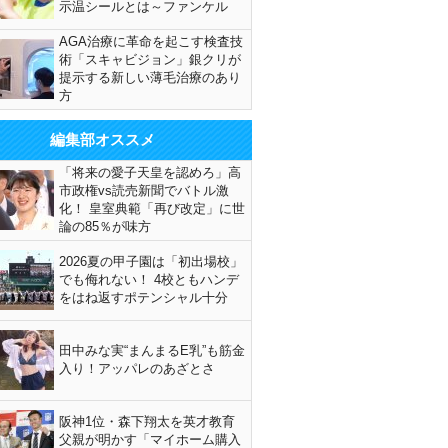
示温シールとは～ファンケル
AGA治療に革命を起こす検査技
術「スキャビジョン」銀クリが
提示する新しい薄毛治療のあり
方
編集部オススメ
「将来の愛子天皇を認めろ」高
市政権vs読売新聞でバトル激
化！ 皇室典範「再び改定」に世
論の85％が味方
2026夏の甲子園は「初出場校」
でも侮れない！ 4校ともハンデ
をはね返すポテンシャル十分
田中みな実“まんまるE乳”も筋金
入り！アッパレのあざとさ
阪神1位・森下翔太を英才教育
父親が明かす「マイホーム購入