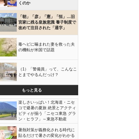
くのか
「朝」「彦」「憲」「恒」…旧
宮家に残る皇族意識 養子制度で
改めて注目された「通字」
毒ヘビに噛まれた妻を救った夫
の機転が米国で話題
（1）「警備員」って、こんなこ
とまでやるんだっけ？
もっと見る
楽しさいっぱい！北海道・ニセ
コで避暑の夏旅 絶景とアクティ
ビティが揃う「ニセコ東急 グラ
ン・ヒラフ」～東急不動産
暑熱対策が義務化される時代に
貼るだけで暑さの変化がわかる