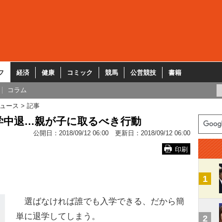
フ
経済
健康
コミック
競馬
公営競技
書籍
コラム
ュース
記事
学中退…親が子に取るべき行動
公開日：
2018/09/12 06:00
更新日：
2018/09/12 06:00
印刷
1
選ばなければ誰でも入学できる、だから簡
単に退学してしまう。
2