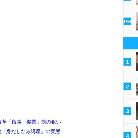
PR
1
2
3
方改革「留職・復業」制の狙い
動「身だしなみ講座」の実態
4