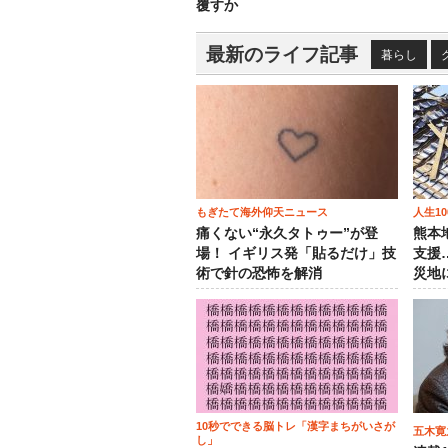
覆すか
最新のライフ記事
暮らし
もぎたて海外仰天ニュース
人生1
痛くない“永久タトゥー”が登
熊本
場！ イギリス発「貼るだけ」技
支援
術で針の恐怖を解消
災地
10秒でできる脳トレ「漢字まちがいさが
五木寛
し」