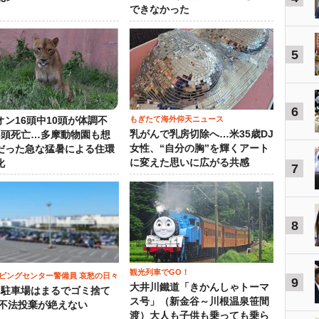
できなかった
5
6
もぎたて海外仰天ニュース
オン16頭中10頭が体調不
乳がんで乳房切除へ…米35歳DJ
3頭死亡…多摩動物園も想
女性、“自分の胸”を輝くアート
だった急な猛暑による住環
に変えた思いに広がる共感
化
7
8
観光列車でGO！
ピングセンター警備員 哀愁の日々
9
大井川鐵道「きかんしゃトーマ
）駐車場はまるでゴミ捨て
ス号」（新金谷～川根温泉笹間
 不法投棄が絶えない
渡）大人も子供も乗っても乗ら