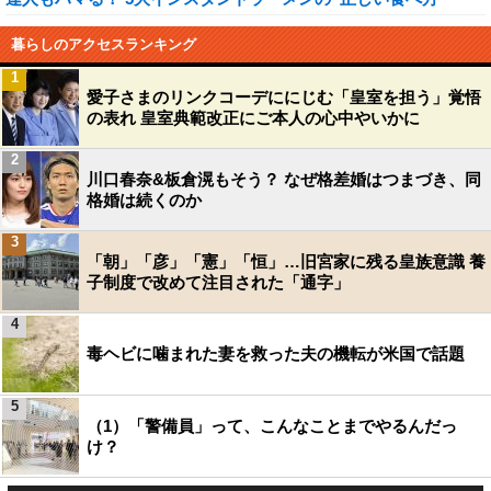
暮らしのアクセスランキング
1
愛子さまのリンクコーデににじむ「皇室を担う」覚悟
の表れ 皇室典範改正にご本人の心中やいかに
2
川口春奈&板倉滉もそう？ なぜ格差婚はつまづき、同
格婚は続くのか
3
「朝」「彦」「憲」「恒」…旧宮家に残る皇族意識 養
子制度で改めて注目された「通字」
4
毒ヘビに噛まれた妻を救った夫の機転が米国で話題
5
（1）「警備員」って、こんなことまでやるんだっ
け？