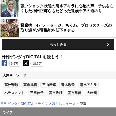
4
強いショック状態の清水アキラに心配の声…子供を亡
くした神田正輝らもたどった遺族ケアの道のり
5
腎臓病（4）ソーセージ、ちくわ、プロセスチーズの
取り過ぎが腎機能を低下させる
もっとみる
日刊ゲンダイDIGITALを読もう！
6.6万
18.5万
人気キーワード
高校野球
高市首相
三山凌輝
青木歌音
清水アキラ
ハラスメント
三田佳子
高市政権
高市早苗
大岩剛
日刊ゲンダイDIGITAL
ライフ
暮らしニュース
記事
ライフ