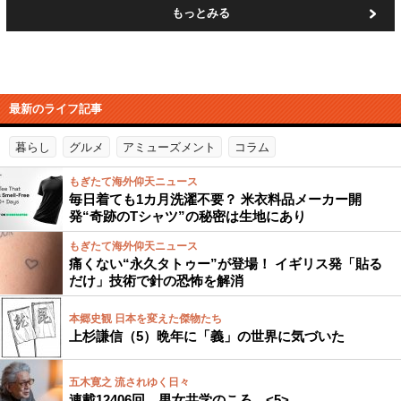
もっとみる
最新のライフ記事
暮らし
グルメ
アミューズメント
コラム
もぎたて海外仰天ニュース
毎日着ても1カ月洗濯不要？ 米衣料品メーカー開
発“奇跡のTシャツ”の秘密は生地にあり
もぎたて海外仰天ニュース
痛くない“永久タトゥー”が登場！ イギリス発「貼る
だけ」技術で針の恐怖を解消
本郷史観 日本を変えた傑物たち
上杉謙信（5）晩年に「義」の世界に気づいた
五木寛之 流されゆく日々
連載12406回 男女共学のころ <5>