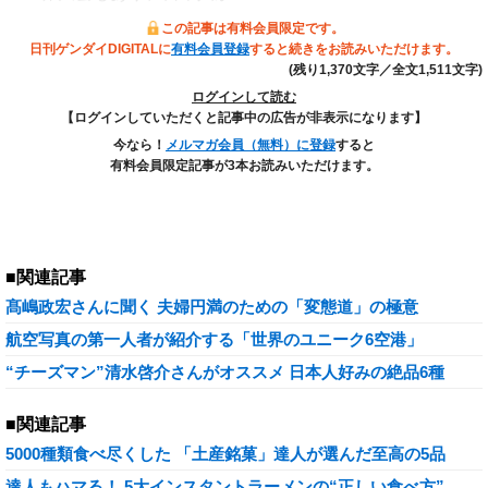
この記事は有料会員限定です。
日刊ゲンダイDIGITALに
有料会員登録
すると続きをお読みいただけます。
(残り1,370文字／全文1,511文字)
ログインして読む
【ログインしていただくと記事中の広告が非表示になります】
今なら！
メルマガ会員（無料）に登録
すると
有料会員限定記事が3本お読みいただけます。
■関連記事
髙嶋政宏さんに聞く 夫婦円満のための「変態道」の極意
航空写真の第一人者が紹介する「世界のユニーク6空港」
“チーズマン”清水啓介さんがオススメ 日本人好みの絶品6種
■関連記事
5000種類食べ尽くした 「土産銘菓」達人が選んだ至高の5品
達人もハマる！ 5大インスタントラーメンの“正しい食べ方”