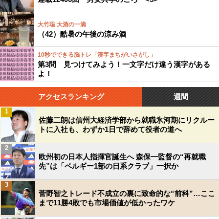
大竹聡 大酒の一滴
（42）酷暑の午後の涼み酒
10秒でできる脳トレ「漢字まちがいさがし」
第3問 見つけてみよう！一文字だけ違う漢字がある
よ！
アクセスランキング
週間
1
佐藤二朗は信州大経済学部から就職氷河期にリクルー
トに入社も、わずか1日で辞めて役者の道へ
2
欧州初の日本人指揮官誕生へ 森保一監督の“再就職
先”は「ベルギー1部の日系クラブ」一択か
3
菅野智之トレード不成立の裏に致命的な“前科”…ここ
まで11勝4敗でも市場価値が低かったワケ