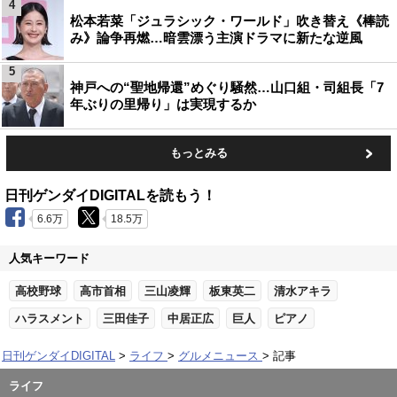
4
松本若菜「ジュラシック・ワールド」吹き替え《棒読
み》論争再燃…暗雲漂う主演ドラマに新たな逆風
5
神戸への“聖地帰還”めぐり騒然…山口組・司組長「7
年ぶりの里帰り」は実現するか
もっとみる
日刊ゲンダイDIGITALを読もう！
6.6万
18.5万
人気キーワード
高校野球
高市首相
三山凌輝
板東英二
清水アキラ
ハラスメント
三田佳子
中居正広
巨人
ピアノ
日刊ゲンダイDIGITAL
ライフ
グルメニュース
記事
ライフ