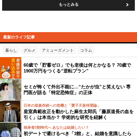
もっとみる
最新のライフ記事
暮らし
グルメ
アミューズメント
コラム
60歳で「貯蓄ゼロ」でも老後は何とかなる？ 70歳で
1900万円をつくる“逆転プラン”
セミが怖くて外出不能に…“たかが虫”と笑えない 専
門医が語る「特定恐怖症」の正体
日本の皇族存続への危機と「愛子天皇待望論」
皇室典範改正を動かした麻生太郎氏「藤原道長の血を
引く」は本当か？ 学術的な研究を紐解く
独身者5割時代へ あなたは結婚したい？
初デートで避けるべき「3館」と、結婚を意識したら