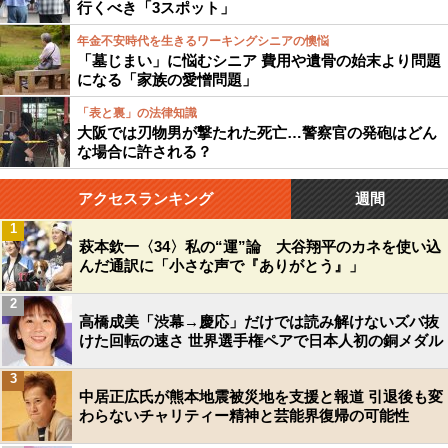
行くべき「3スポット」
年金不安時代を生きるワーキングシニアの懊悩
「墓じまい」に悩むシニア 費用や遺骨の始末より問題
になる「家族の愛憎問題」
「表と裏」の法律知識
大阪では刃物男が撃たれた死亡…警察官の発砲はどん
な場合に許される？
アクセスランキング
週間
1
萩本欽一〈34〉私の“運”論 大谷翔平のカネを使い込
んだ通訳に「小さな声で『ありがとう』」
2
高橋成美「渋幕→慶応」だけでは読み解けないズバ抜
けた回転の速さ 世界選手権ペアで日本人初の銅メダル
3
中居正広氏が熊本地震被災地を支援と報道 引退後も変
わらないチャリティー精神と芸能界復帰の可能性