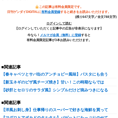
この記事は有料会員限定です。
日刊ゲンダイDIGITALに
有料会員登録
すると続きをお読みいただけます。
(残り647文字／全文788文字)
ログインして読む
【ログインしていただくと記事中の広告が非表示になります】
今なら！
メルマガ会員（無料）に登録
すると
有料会員限定記事が3本お読みいただけます。
■関連記事
【春キャベツとサバ缶のアンチョビー風味】パスタにも合う
【新玉ネギのピザ風チーズ焼き】甘い！この時期ならでは
【砂肝とセロリのサラダ風】シンプルだけど病みつきになる
■関連記事
【洋風お刺し身】仕事帰りのスーパーで好きな海鮮を買って
【マグロとアボカドのタルタル】バゲットにたっぷりのせて