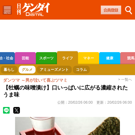
治・社会
芸能
スポーツ
ライフ
マネー
健康
競馬
ボートレース
競輪
オートレース
暮らし
グルメ
アミューズメント
コラム
> 一覧へ
ダンツマ ～男が泣いて喜ぶツマミ
【牡蠣の味噌漬け】口いっぱいに広がる濃縮された
うま味
公開：
20/02/26 06:00
更新：
20/02/26 06:00