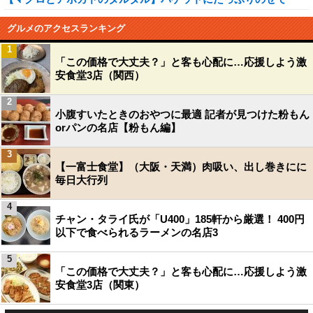
グルメのアクセスランキング
1
「この価格で大丈夫？」と客も心配に…応援しよう激
安食堂3店（関西）
2
小腹すいたときのおやつに最適 記者が見つけた粉もん
orパンの名店【粉もん編】
3
【一富士食堂】（大阪・天満）肉吸い、出し巻きにに
毎日大行列
4
チャン・タライ氏が「U400」185軒から厳選！ 400円
以下で食べられるラーメンの名店3
5
「この価格で大丈夫？」と客も心配に…応援しよう激
安食堂3店（関東）