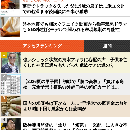
もぎたて海外仰天ニュース
落雷でトラックを失った父に9歳の息子は…米ユタ州
での心温まる後日談に全米が感動
熊本地震でも相次ぐフェイク動画から勧善懲悪ドラマ
も SNS収益化モデルで問われる表現規制の可能性
アクセスランキング
週間
1
強いショック状態の清水アキラに心配の声…子供を亡
くした神田正輝らもたどった遺族ケアの道のり
2
【2026夏の甲子園】初戦で「勝つ高校」「負ける高
校」完全予想！横浜vs沖縄尚学の超好カードは…
3
国内の米価格は下がる一方…“早場米”の概算金は前年
より4割下回り農家からは悲鳴が
4
阪神藤川監督の「焦り」「短気」「采配」に大きな不