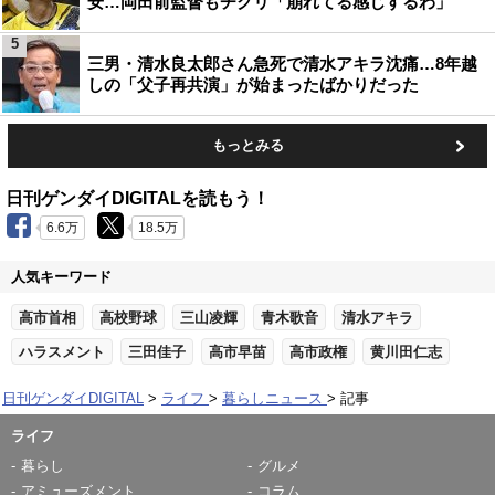
安…岡田前監督もチクリ「崩れてる感じするわ」
5
三男・清水良太郎さん急死で清水アキラ沈痛…8年越
しの「父子再共演」が始まったばかりだった
もっとみる
日刊ゲンダイDIGITALを読もう！
6.6万
18.5万
人気キーワード
高市首相
高校野球
三山凌輝
青木歌音
清水アキラ
ハラスメント
三田佳子
高市早苗
高市政権
黄川田仁志
日刊ゲンダイDIGITAL
ライフ
暮らしニュース
記事
ライフ
暮らし
グルメ
アミューズメント
コラム