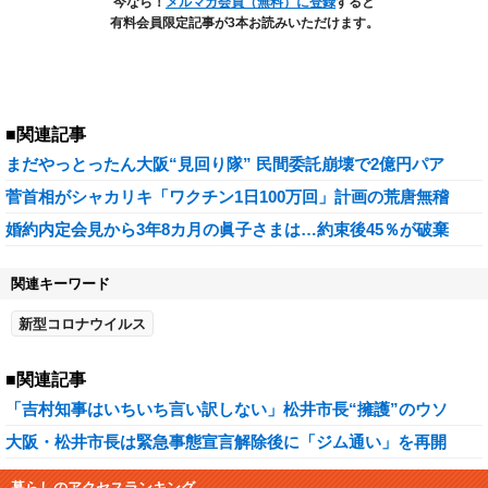
今なら！
メルマガ会員（無料）に登録
すると
有料会員限定記事が3本お読みいただけます。
■関連記事
まだやっとったん大阪“見回り隊” 民間委託崩壊で2億円パア
菅首相がシャカリキ「ワクチン1日100万回」計画の荒唐無稽
婚約内定会見から3年8カ月の眞子さまは…約束後45％が破棄
関連キーワード
新型コロナウイルス
■関連記事
「吉村知事はいちいち言い訳しない」松井市長“擁護”のウソ
大阪・松井市長は緊急事態宣言解除後に「ジム通い」を再開
暮らしのアクセスランキング