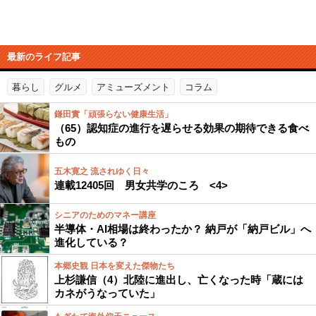
最新のライフ記事
暮らし
グルメ
アミューズメント
コラム
鎌田實「頑張らない健康生活」
（65）認知症の進行を遅らせる効果の期待できる食べ
もの
五木寛之 流されゆく日々
連載12405回 男女共学のころ <4>
シニアのためのマネー講座
半導体・AI相場は終わったか？ 納戸が「納戸ビル」へ
進化している？
本郷史観 日本を変えた傑物たち
上杉謙信（4）北陸に進出し、亡くなった時「蔵には
カネがうなっていた」