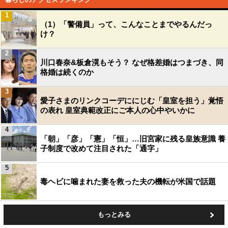
1
（1）「警備員」って、こんなことまでやるんだっ
け？
2
川口春奈&板倉滉もそう？ なぜ格差婚はつまづき、同
格婚は続くのか
3
愛子さまのリンクコーデににじむ「皇室を担う」覚悟
の表れ 皇室典範改正にご本人の心中やいかに
4
「朝」「彦」「憲」「恒」…旧宮家に残る皇族意識 養
子制度で改めて注目された「通字」
5
毒ヘビに噛まれた妻を救った夫の機転が米国で話題
もっとみる