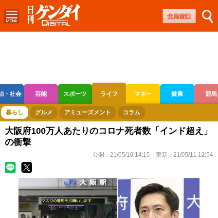
治・社会
芸能
スポーツ
ライフ
マネー
健康
競馬
ボートレース
競輪
オートレース
暮らし
グルメ
アミューズメント
コラム
大阪府100万人あたりのコロナ死者数「インド超え」
の衝撃
公開：
21/05/10 14:15
更新：
21/05/11 12:54