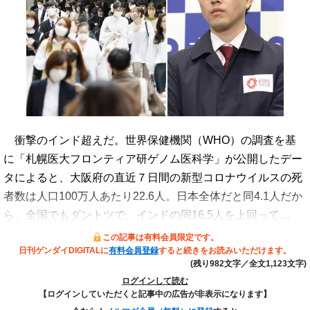
衝撃のインド超えだ。世界保健機関（WHO）の調査を基
に「札幌医大フロンティア研ゲノム医科学」が公開したデー
タによると、大阪府の直近７日間の新型コロナウイルスの死
者数は人口100万人あたり22.6人。日本全体だと同4.1人だか
ら、全国でもダントツで、インドの同16.5人を上回って…
この記事は有料会員限定です。
日刊ゲンダイDIGITALに
有料会員登録
すると続きをお読みいただけます。
(残り982文字／全文1,123文字)
ログインして読む
【ログインしていただくと記事中の広告が非表示になります】