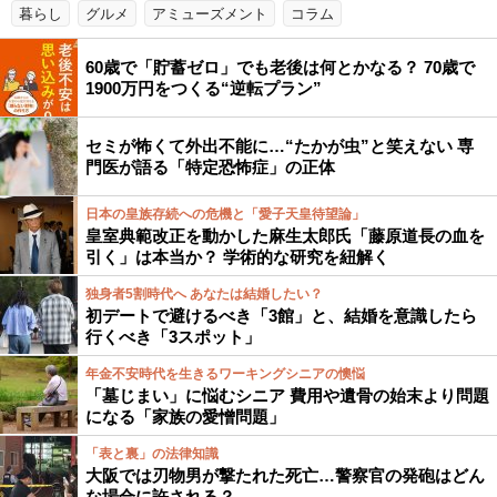
暮らし
グルメ
アミューズメント
コラム
60歳で「貯蓄ゼロ」でも老後は何とかなる？ 70歳で
1900万円をつくる“逆転プラン”
セミが怖くて外出不能に…“たかが虫”と笑えない 専
門医が語る「特定恐怖症」の正体
日本の皇族存続への危機と「愛子天皇待望論」
皇室典範改正を動かした麻生太郎氏「藤原道長の血を
引く」は本当か？ 学術的な研究を紐解く
独身者5割時代へ あなたは結婚したい？
初デートで避けるべき「3館」と、結婚を意識したら
行くべき「3スポット」
年金不安時代を生きるワーキングシニアの懊悩
「墓じまい」に悩むシニア 費用や遺骨の始末より問題
になる「家族の愛憎問題」
「表と裏」の法律知識
大阪では刃物男が撃たれた死亡…警察官の発砲はどん
な場合に許される？