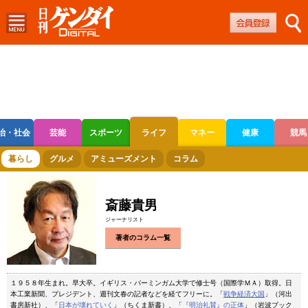
治・社会
芸能
スポーツ
ライフ
マネー
健康
競馬
ボートレース
競輪
オートレース
暮らし
グルメ
アミューズメント
コラム
斎藤貴男
ジャーナリスト
著者のコラム一覧
１９５８年生まれ。早大卒。イギリス・バーミンガム大学で修士号（国際学ＭＡ）取得。日
本工業新聞、プレジデント、週刊文春の記者などを経てフリーに。「
戦争経済大国
」（河出
書房新社）、「
日本が壊れていく
」（ちくま新書）、「
『明治礼賛』の正体
」（岩波ブック