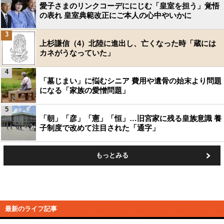
愛子さまのリンクコーデににじむ「皇室を担う」覚悟
の表れ 皇室典範改正にご本人の心中やいかに
3
上杉謙信（4）北陸に進出し、亡くなった時「蔵には
カネがうなっていた」
4
「墓じまい」に悩むシニア 費用や遺骨の始末より問題
になる「家族の愛憎問題」
5
「朝」「彦」「憲」「恒」…旧宮家に残る皇族意識 養
子制度で改めて注目された「通字」
もっとみる
最新のライフ記事