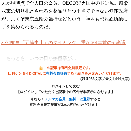
人が現時点で全人口の２％、OECD37カ国中のドン尻。感染
収束の切り札とされる医薬品ひとつ手当てできない無能政府
が、よくぞ東京五輪の強行などという、神をも恐れぬ所業に
手を染められるものだ。
小池知事「五輪中止」のタイミング…重なる4年前の都議選
もっとも、いつの日か接種率が…
この記事は有料会員限定です。
日刊ゲンダイDIGITALに
有料会員登録
すると続きをお読みいただけます。
(残り958文字／全文1,099文字)
ログインして読む
【ログインしていただくと記事中の広告が非表示になります】
今なら！
メルマガ会員（無料）に登録
すると
有料会員限定記事が3本お読みいただけます。