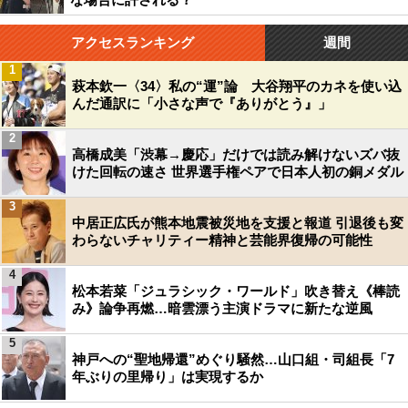
アクセスランキング
週間
1
萩本欽一〈34〉私の“運”論 大谷翔平のカネを使い込
んだ通訳に「小さな声で『ありがとう』」
2
高橋成美「渋幕→慶応」だけでは読み解けないズバ抜
けた回転の速さ 世界選手権ペアで日本人初の銅メダル
3
中居正広氏が熊本地震被災地を支援と報道 引退後も変
わらないチャリティー精神と芸能界復帰の可能性
4
松本若菜「ジュラシック・ワールド」吹き替え《棒読
み》論争再燃…暗雲漂う主演ドラマに新たな逆風
5
神戸への“聖地帰還”めぐり騒然…山口組・司組長「7
年ぶりの里帰り」は実現するか