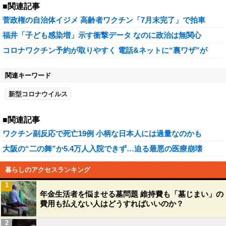
■関連記事
菅政権の自治体イジメ 高齢者ワクチン「7月末完了」で拍車
福井「子ども感染増」示す衝撃データ なのに政治は無関心
コロナワクチン予約が取りやすく 電話&ネットに“裏ワザ”が
関連キーワード
新型コロナウイルス
■関連記事
ワクチン副反応で死亡19例 小柄な日本人には過量なのかも
大阪の“二の舞”か5.4万人入院できず…迫る最悪の医療崩壊
暮らしのアクセスランキング
1
年金生活者を悩ませる墓問題 維持費も「墓じまい」の
費用も払えない人はどうすればいいのか？
2