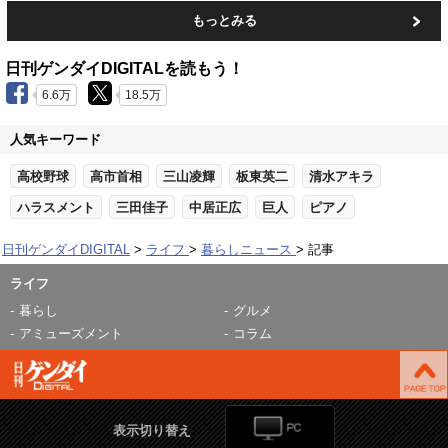
もっとみる
日刊ゲンダイDIGITALを読もう！
6.6万
18.5万
人気キーワード
高校野球
高市首相
三山凌輝
板東英二
清水アキラ
ハラスメント
三田佳子
中居正広
巨人
ピアノ
日刊ゲンダイDIGITAL
ライフ
暮らしニュース
記事
ライフ
暮らし
グルメ
アミューズメント
コラム
表示切り替え