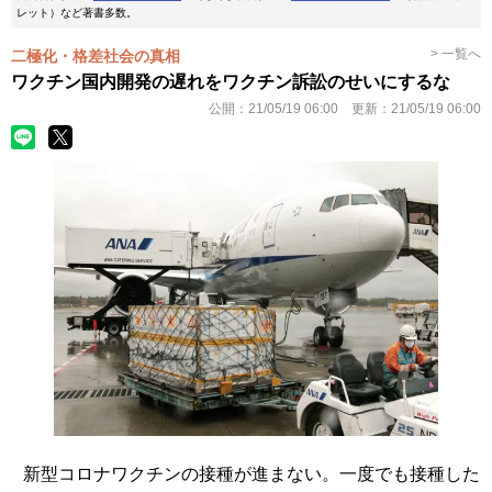
レット）など著書多数。
> 一覧へ
二極化・格差社会の真相
ワクチン国内開発の遅れをワクチン訴訟のせいにするな
公開：
21/05/19 06:00
更新：
21/05/19 06:00
新型コロナワクチンの接種が進まない。一度でも接種した