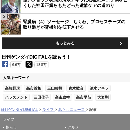
くした神田正輝らもたどった遺族ケアの道のり
5
腎臓病（4）ソーセージ、ちくわ、プロセスチーズの
取り過ぎが腎機能を低下させる
もっとみる
日刊ゲンダイDIGITALを読もう！
6.6万
18.5万
人気キーワード
高校野球
高市首相
三山凌輝
青木歌音
清水アキラ
ハラスメント
三田佳子
高市政権
高市早苗
大岩剛
日刊ゲンダイDIGITAL
ライフ
暮らしニュース
記事
ライフ
暮らし
グルメ