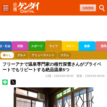
治・社会
芸能
スポーツ
ライフ
マネー
健康
競馬
ボートレース
競輪
オートレース
暮らし
グルメ
アミューズメント
コラム
フリーアナで温泉専門家の植竹深雪さんがプライベ
ートでもリピートする絶品温泉5つ
公開：
23/01/04 06:00
更新：
23/01/04 06:00