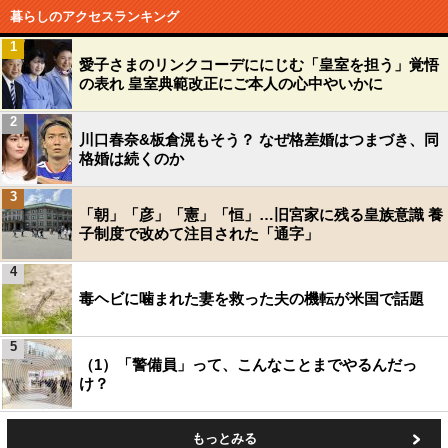
暮らしのアクセスランキング
1
愛子さまのリンクコーデににじむ「皇室を担う」覚悟
の表れ 皇室典範改正にご本人の心中やいかに
2
川口春奈&板倉滉もそう？ なぜ格差婚はつまづき、同
格婚は続くのか
3
「朝」「彦」「憲」「恒」…旧宮家に残る皇族意識 養
子制度で改めて注目された「通字」
4
毒ヘビに噛まれた妻を救った夫の機転が米国で話題
5
（1）「警備員」って、こんなことまでやるんだっ
け？
もっとみる