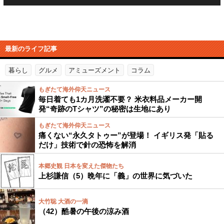
最新のライフ記事
暮らし
グルメ
アミューズメント
コラム
もぎたて海外仰天ニュース
毎日着ても1カ月洗濯不要？ 米衣料品メーカー開
発“奇跡のTシャツ”の秘密は生地にあり
もぎたて海外仰天ニュース
痛くない“永久タトゥー”が登場！ イギリス発「貼る
だけ」技術で針の恐怖を解消
本郷史観 日本を変えた傑物たち
上杉謙信（5）晩年に「義」の世界に気づいた
大竹聡 大酒の一滴
（42）酷暑の午後の涼み酒