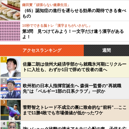
鎌田實「頑張らない健康生活」
（65）認知症の進行を遅らせる効果の期待できる食べ
もの
10秒でできる脳トレ「漢字まちがいさがし」
第3問 見つけてみよう！一文字だけ違う漢字がある
よ！
アクセスランキング
週間
1
佐藤二朗は信州大経済学部から就職氷河期にリクルー
トに入社も、わずか1日で辞めて役者の道へ
2
欧州初の日本人指揮官誕生へ 森保一監督の“再就職
先”は「ベルギー1部の日系クラブ」一択か
3
菅野智之トレード不成立の裏に致命的な“前科”…ここ
まで11勝4敗でも市場価値が低かったワケ
4
強いショック状態の清水アキラに心配の声…子供を亡