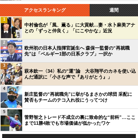
アクセスランキング
週間
1
中村倫也が「風、薫る」に大貢献…妻・水卜麻美アナ
との「ずっと仲良く」「にこやかな」近況
2
欧州初の日本人指揮官誕生へ 森保一監督の“再就職
先”は「ベルギー1部の日系クラブ」一択か
3
萩本欽一〈34〉私の“運”論 大谷翔平のカネを使い込
んだ通訳に「小さな声で『ありがとう』」
4
新庄監督の“再就職先”に挙がるまさかの球団 采配に
賛否もチームのテコ入れ役にうってつけ
5
菅野智之トレード不成立の裏に致命的な“前科”…ここ
まで11勝4敗でも市場価値が低かったワケ