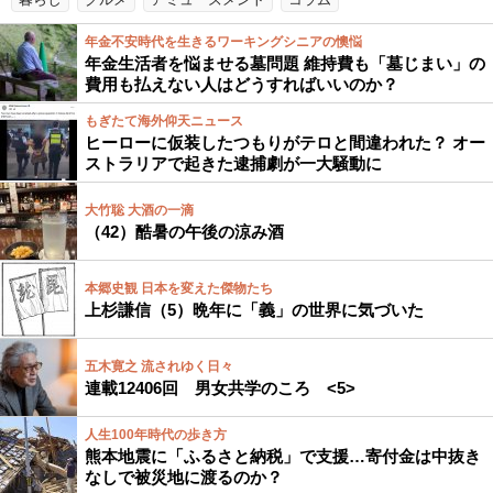
年金不安時代を生きるワーキングシニアの懊悩
年金生活者を悩ませる墓問題 維持費も「墓じまい」の
費用も払えない人はどうすればいいのか？
もぎたて海外仰天ニュース
ヒーローに仮装したつもりがテロと間違われた？ オー
ストラリアで起きた逮捕劇が一大騒動に
大竹聡 大酒の一滴
（42）酷暑の午後の涼み酒
本郷史観 日本を変えた傑物たち
上杉謙信（5）晩年に「義」の世界に気づいた
五木寛之 流されゆく日々
連載12406回 男女共学のころ <5>
人生100年時代の歩き方
熊本地震に「ふるさと納税」で支援…寄付金は中抜き
なしで被災地に渡るのか？