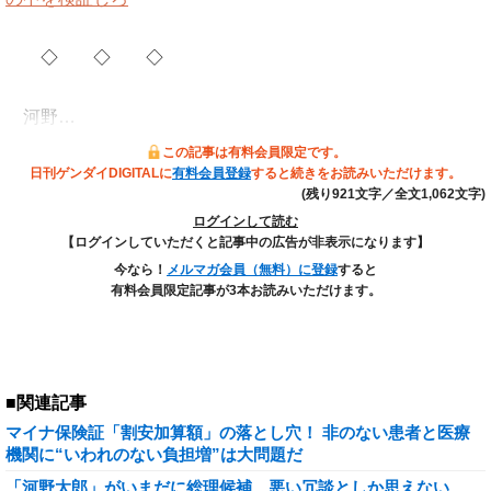
◇ ◇ ◇
河野…
この記事は有料会員限定です。
日刊ゲンダイDIGITALに
有料会員登録
すると続きをお読みいただけます。
(残り921文字／全文1,062文字)
ログインして読む
【ログインしていただくと記事中の広告が非表示になります】
今なら！
メルマガ会員（無料）に登録
すると
有料会員限定記事が3本お読みいただけます。
■関連記事
マイナ保険証「割安加算額」の落とし穴！ 非のない患者と医療
機関に“いわれのない負担増”は大問題だ
「河野太郎」がいまだに総理候補…悪い冗談としか思えない