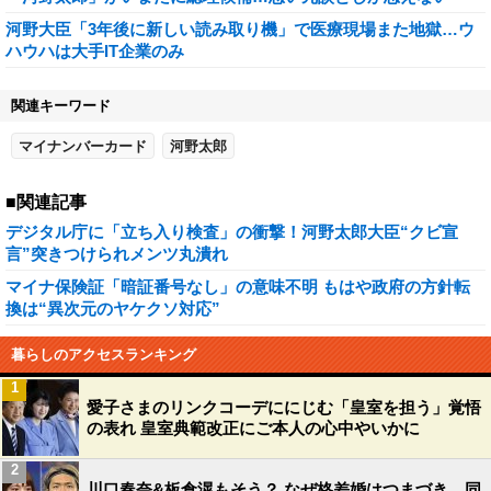
河野大臣「3年後に新しい読み取り機」で医療現場また地獄…ウ
ハウハは大手IT企業のみ
関連キーワード
マイナンバーカード
河野太郎
■関連記事
デジタル庁に「立ち入り検査」の衝撃！河野太郎大臣“クビ宣
言”突きつけられメンツ丸潰れ
マイナ保険証「暗証番号なし」の意味不明 もはや政府の方針転
換は“異次元のヤケクソ対応”
暮らしのアクセスランキング
1
愛子さまのリンクコーデににじむ「皇室を担う」覚悟
の表れ 皇室典範改正にご本人の心中やいかに
2
川口春奈&板倉滉もそう？ なぜ格差婚はつまづき、同