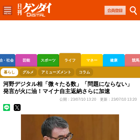
治・社会
芸能
スポーツ
ライフ
マネー
健康
競馬
ボートレース
競輪
オートレース
暮らし
グルメ
アミューズメント
コラム
河野デジタル相「微々たる数」「問題にならない」
発言が火に油！マイナ自主返納さらに加速
公開：
23/07/10 13:20
更新：
23/07/10 13:20