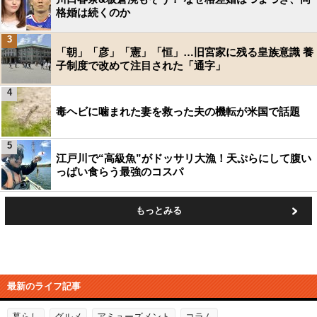
格婚は続くのか
3
「朝」「彦」「憲」「恒」…旧宮家に残る皇族意識 養
子制度で改めて注目された「通字」
4
毒ヘビに噛まれた妻を救った夫の機転が米国で話題
5
江戸川で“高級魚”がドッサリ大漁！天ぷらにして腹い
っぱい食らう最強のコスパ
もっとみる
最新のライフ記事
暮らし
グルメ
アミューズメント
コラム