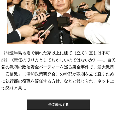
《能登半島地震で崩れた家以上に建て（立て）直しは不可
能》《責任の取り方としておかしいのではないか》──。自民
党の派閥の政治資金パーティーを巡る裏金事件で、最大派閥
「安倍派」（清和政策研究会）の幹部が派閥を立て直すため
に執行部の役職を辞任する方針、などと報じられ、ネット上
で怒りと呆…
全文表示する