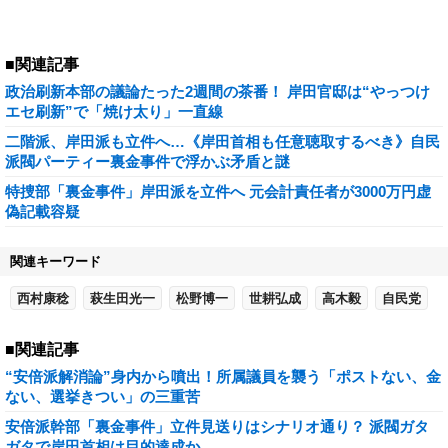
■関連記事
政治刷新本部の議論たった2週間の茶番！ 岸田官邸は“やっつけ
エセ刷新”で「焼け太り」一直線
二階派、岸田派も立件へ…《岸田首相も任意聴取するべき》自民
派閥パーティー裏金事件で浮かぶ矛盾と謎
特捜部「裏金事件」岸田派を立件へ 元会計責任者が3000万円虚
偽記載容疑
関連キーワード
西村康稔
萩生田光一
松野博一
世耕弘成
高木毅
自民党
■関連記事
“安倍派解消論”身内から噴出！所属議員を襲う「ポストない、金
ない、選挙きつい」の三重苦
安倍派幹部「裏金事件」立件見送りはシナリオ通り？ 派閥ガタ
ガタで岸田首相は目的達成か