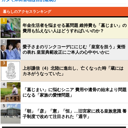
暮らしのアクセスランキング
1
年金生活者を悩ませる墓問題 維持費も「墓じまい」の
費用も払えない人はどうすればいいのか？
2
愛子さまのリンクコーデににじむ「皇室を担う」覚悟
の表れ 皇室典範改正にご本人の心中やいかに
3
上杉謙信（4）北陸に進出し、亡くなった時「蔵には
カネがうなっていた」
4
「墓じまい」に悩むシニア 費用や遺骨の始末より問題
になる「家族の愛憎問題」
5
「朝」「彦」「憲」「恒」…旧宮家に残る皇族意識 養
子制度で改めて注目された「通字」