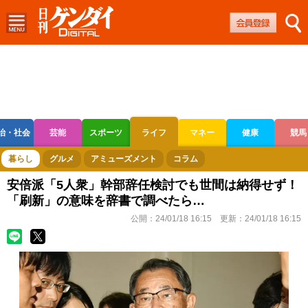
治・社会
芸能
スポーツ
ライフ
マネー
健康
競馬
ボートレース
競輪
オートレース
暮らし
グルメ
アミューズメント
コラム
安倍派「5人衆」幹部辞任検討でも世間は納得せず！
「刷新」の意味を辞書で調べたら…
公開：
24/01/18 16:15
更新：
24/01/18 16:15