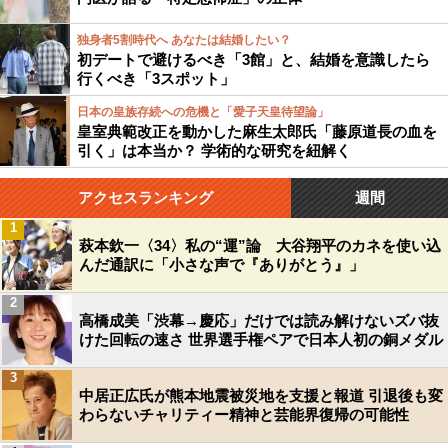
独身者5割時代へ あなたは結婚したい？
初デートで避けるべき「3館」と、結婚を意識したら
行くべき「3スポット」
日本の皇族存続への危機と「愛子天皇待望論」
皇室典範改正を動かした麻生太郎氏「藤原道長の血を
引く」は本当か？ 学術的な研究を紐解く
アクセスランキング
週間
1
萩本欽一〈34〉私の“運”論 大谷翔平のカネを使い込
んだ通訳に「小さな声で『ありがとう』」
2
高橋成美「渋幕→慶応」だけでは読み解けないズバ抜
けた回転の速さ 世界選手権ペアで日本人初の銅メダル
3
中居正広氏が熊本地震被災地を支援と報道 引退後も変
わらないチャリティー精神と芸能界復帰の可能性