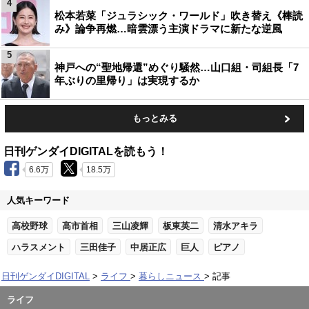
4
松本若菜「ジュラシック・ワールド」吹き替え《棒読
み》論争再燃…暗雲漂う主演ドラマに新たな逆風
5
神戸への“聖地帰還”めぐり騒然…山口組・司組長「7
年ぶりの里帰り」は実現するか
もっとみる
日刊ゲンダイDIGITALを読もう！
6.6万
18.5万
人気キーワード
高校野球
高市首相
三山凌輝
板東英二
清水アキラ
ハラスメント
三田佳子
中居正広
巨人
ピアノ
日刊ゲンダイDIGITAL
ライフ
暮らしニュース
記事
ライフ