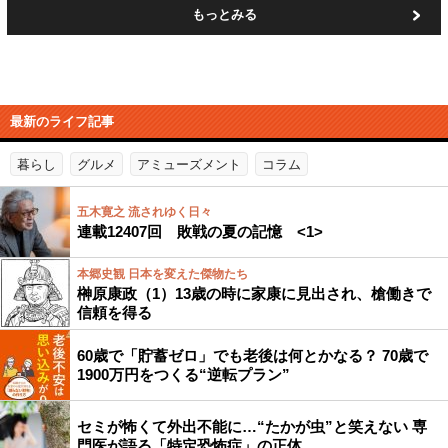
もっとみる
最新のライフ記事
暮らし
グルメ
アミューズメント
コラム
五木寛之 流されゆく日々
連載12407回 敗戦の夏の記憶 <1>
本郷史観 日本を変えた傑物たち
榊原康政（1）13歳の時に家康に見出され、槍働きで
信頼を得る
60歳で「貯蓄ゼロ」でも老後は何とかなる？ 70歳で
1900万円をつくる“逆転プラン”
セミが怖くて外出不能に…“たかが虫”と笑えない 専
門医が語る「特定恐怖症」の正体