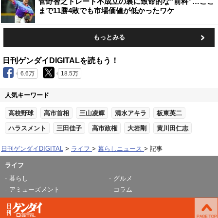
菅野智之トレード不成立の裏に致命的な“前科”…ここ
まで11勝4敗でも市場価値が低かったワケ
もっとみる
日刊ゲンダイDIGITALを読もう！
6.6万
18.5万
人気キーワード
高校野球
高市首相
三山凌輝
清水アキラ
板東英二
ハラスメント
三田佳子
高市政権
大岩剛
黄川田仁志
日刊ゲンダイDIGITAL
ライフ
暮らしニュース
記事
ライフ
暮らし
グルメ
アミューズメント
コラム