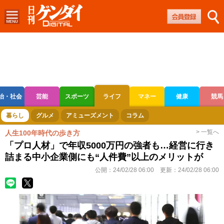
治・社会
芸能
スポーツ
ライフ
マネー
健康
競馬
ボートレース
競輪
オートレース
暮らし
グルメ
アミューズメント
コラム
> 一覧へ
人生100年時代の歩き方
「プロ人材」で年収5000万円の強者も…経営に行き
詰まる中小企業側にも“人件費”以上のメリットが
公開：
24/02/28 06:00
更新：
24/02/28 06:00