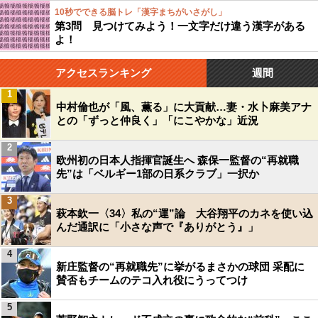
10秒でできる脳トレ「漢字まちがいさがし」
第3問 見つけてみよう！一文字だけ違う漢字がある
よ！
アクセスランキング
週間
1
中村倫也が「風、薫る」に大貢献…妻・水卜麻美アナ
との「ずっと仲良く」「にこやかな」近況
2
欧州初の日本人指揮官誕生へ 森保一監督の“再就職
先”は「ベルギー1部の日系クラブ」一択か
3
萩本欽一〈34〉私の“運”論 大谷翔平のカネを使い込
んだ通訳に「小さな声で『ありがとう』」
4
新庄監督の“再就職先”に挙がるまさかの球団 采配に
賛否もチームのテコ入れ役にうってつけ
5