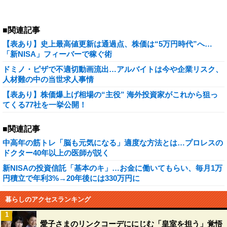
■関連記事
【表あり】史上最高値更新は通過点、株価は“5万円時代”へ…
「新NISA」フィーバーで稼ぐ術
ドミノ・ピザで不適切動画流出…アルバイトは今や企業リスク、
人材難の中の当世求人事情
【表あり】株価爆上げ相場の“主役” 海外投資家がこれから狙っ
てくる77社を一挙公開！
■関連記事
中高年の筋トレ「脳も元気になる」適度な方法とは…プロレスの
ドクター40年以上の医師が説く
新NISAの投資信託「基本のキ」…お金に働いてもらい、毎月1万
円積立で年利3%→20年後には330万円に
暮らしのアクセスランキング
1
愛子さまのリンクコーデににじむ「皇室を担う」覚悟