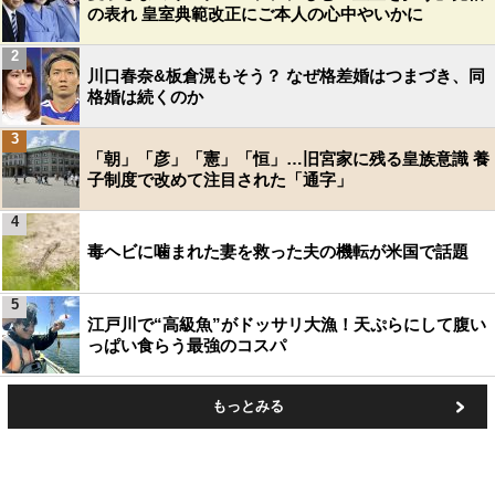
の表れ 皇室典範改正にご本人の心中やいかに
2
川口春奈&板倉滉もそう？ なぜ格差婚はつまづき、同
格婚は続くのか
3
「朝」「彦」「憲」「恒」…旧宮家に残る皇族意識 養
子制度で改めて注目された「通字」
4
毒ヘビに噛まれた妻を救った夫の機転が米国で話題
5
江戸川で“高級魚”がドッサリ大漁！天ぷらにして腹い
っぱい食らう最強のコスパ
もっとみる