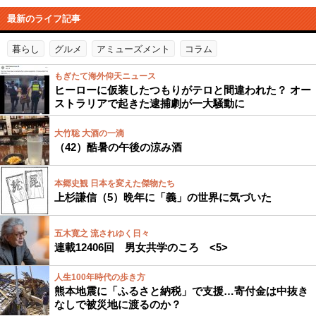
最新のライフ記事
暮らし
グルメ
アミューズメント
コラム
もぎたて海外仰天ニュース
ヒーローに仮装したつもりがテロと間違われた？ オー
ストラリアで起きた逮捕劇が一大騒動に
大竹聡 大酒の一滴
（42）酷暑の午後の涼み酒
本郷史観 日本を変えた傑物たち
上杉謙信（5）晩年に「義」の世界に気づいた
五木寛之 流されゆく日々
連載12406回 男女共学のころ <5>
人生100年時代の歩き方
熊本地震に「ふるさと納税」で支援…寄付金は中抜き
なしで被災地に渡るのか？