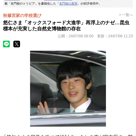
載「名門校のトリビア」を書籍化した「
名門校の真実
」が好評発売中。
> 一覧へ
秋篠宮家の学校選び
悠仁さま「オックスフォード大進学」再浮上のナゼ…昆虫
標本が充実した自然史博物館の存在
公開：
24/07/06 06:00
更新：
24/07/06 11:23