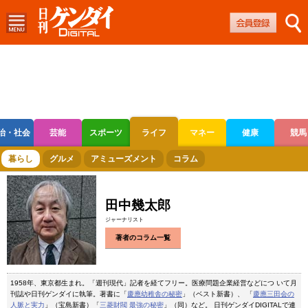
治・社会
芸能
スポーツ
ライフ
マネー
健康
競馬
ボートレース
競輪
オートレース
暮らし
グルメ
アミューズメント
コラム
田中幾太郎
ジャーナリスト
著者のコラム一覧
1958年、東京都生まれ。「週刊現代」記者を経てフリー。医療問題企業経営などにつ いて月
刊誌や日刊ゲンダイに執筆。著書に「
慶應幼稚舎の秘密
」（ベスト新書）、 「
慶應三田会の
人脈と実力
」（宝島新書）「
三菱財閥 最強の秘密
」（同）など。 日刊ゲンダイDIGITALで連