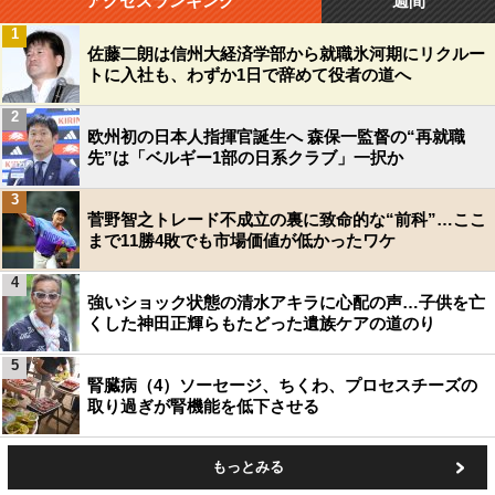
アクセスランキング
週間
1
佐藤二朗は信州大経済学部から就職氷河期にリクルー
トに入社も、わずか1日で辞めて役者の道へ
2
欧州初の日本人指揮官誕生へ 森保一監督の“再就職
先”は「ベルギー1部の日系クラブ」一択か
3
菅野智之トレード不成立の裏に致命的な“前科”…ここ
まで11勝4敗でも市場価値が低かったワケ
4
強いショック状態の清水アキラに心配の声…子供を亡
くした神田正輝らもたどった遺族ケアの道のり
5
腎臓病（4）ソーセージ、ちくわ、プロセスチーズの
取り過ぎが腎機能を低下させる
もっとみる