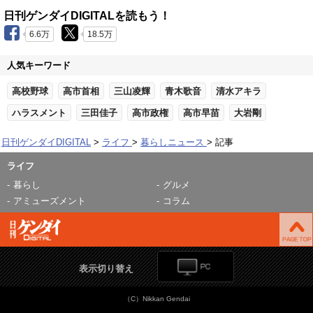
日刊ゲンダイDIGITALを読もう！
6.6万
18.5万
人気キーワード
高校野球
高市首相
三山凌輝
青木歌音
清水アキラ
ハラスメント
三田佳子
高市政権
高市早苗
大岩剛
日刊ゲンダイDIGITAL
ライフ
暮らしニュース
記事
ライフ
暮らし
グルメ
アミューズメント
コラム
表示切り替え
（C）Nikkan Gendai