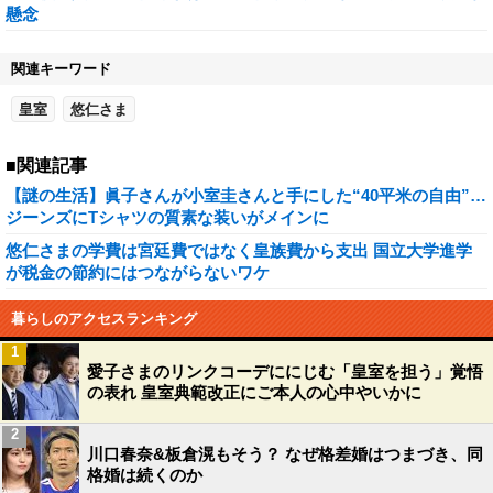
懸念
関連キーワード
皇室
悠仁さま
■関連記事
【謎の生活】眞子さんが小室圭さんと手にした“40平米の自由”…
ジーンズにTシャツの質素な装いがメインに
悠仁さまの学費は宮廷費ではなく皇族費から支出 国立大学進学
が税金の節約にはつながらないワケ
暮らしのアクセスランキング
1
愛子さまのリンクコーデににじむ「皇室を担う」覚悟
の表れ 皇室典範改正にご本人の心中やいかに
2
川口春奈&板倉滉もそう？ なぜ格差婚はつまづき、同
格婚は続くのか