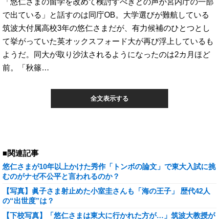
「悠仁さまの留学を改めて検討すべきとの声が宮内庁の一部
で出ている」と話すのは同庁OB。大学選びが難航している
筑波大付属高校3年の悠仁さまだが、有力候補のひとつとし
て挙がっていた英オックスフォード大が再び浮上しているも
ようだ。同大が取り沙汰されるようになったのは2カ月ほど
前。「秋篠…
全文表示する
■関連記事
悠仁さまが10年以上かけた秀作「トンボの論文」で東大入試に挑
むのがナゼ不公平と言われるのか？
【写真】眞子さま射止めた小室圭さんも「海の王子」 歴代42人
の“出世度”は？
【下校写真】「悠仁さまは東大に行かれた方が…」筑波大教授が