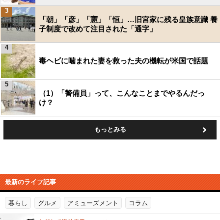
3
「朝」「彦」「憲」「恒」…旧宮家に残る皇族意識 養
子制度で改めて注目された「通字」
4
毒ヘビに噛まれた妻を救った夫の機転が米国で話題
5
（1）「警備員」って、こんなことまでやるんだっ
け？
もっとみる
最新のライフ記事
暮らし
グルメ
アミューズメント
コラム