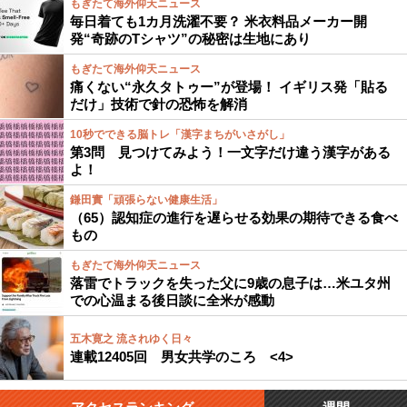
もぎたて海外仰天ニュース
毎日着ても1カ月洗濯不要？ 米衣料品メーカー開
発“奇跡のTシャツ”の秘密は生地にあり
もぎたて海外仰天ニュース
痛くない“永久タトゥー”が登場！ イギリス発「貼る
だけ」技術で針の恐怖を解消
10秒でできる脳トレ「漢字まちがいさがし」
第3問 見つけてみよう！一文字だけ違う漢字がある
よ！
鎌田實「頑張らない健康生活」
（65）認知症の進行を遅らせる効果の期待できる食べ
もの
もぎたて海外仰天ニュース
落雷でトラックを失った父に9歳の息子は…米ユタ州
での心温まる後日談に全米が感動
五木寛之 流されゆく日々
連載12405回 男女共学のころ <4>