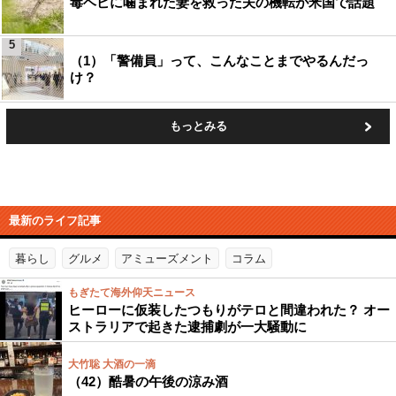
毒ヘビに噛まれた妻を救った夫の機転が米国で話題
5
（1）「警備員」って、こんなことまでやるんだっ
け？
もっとみる
最新のライフ記事
暮らし
グルメ
アミューズメント
コラム
もぎたて海外仰天ニュース
ヒーローに仮装したつもりがテロと間違われた？ オー
ストラリアで起きた逮捕劇が一大騒動に
大竹聡 大酒の一滴
（42）酷暑の午後の涼み酒