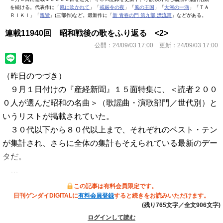
を続ける。代表作に「
風に吹かれて
」「
戒厳令の夜
」「
風の王国
」「
大河の一滴
」「ＴＡ
ＲＩＫＩ」「
親鸞
」(三部作)など。最新作に「
新 青春の門 第九部 漂流篇
」などがある。
連載11940回 昭和戦後の歌をふり返る <2>
公開：
24/09/03 17:00
更新：
24/09/03 17:00
（昨日のつづき）
９月１日付けの『産経新聞』１５面特集に、＜読者２００
０人が選んだ昭和の名曲＞（歌謡曲・演歌部門／世代別）と
いうリストが掲載されていた。
３０代以下から８０代以上まで、それぞれのベスト・テン
が集計され、さらに全体の集計もそえられている最新のデー
タだ。
…
この記事は有料会員限定です。
日刊ゲンダイDIGITALに
有料会員登録
すると続きをお読みいただけます。
(残り765文字／全文906文字)
ログインして読む