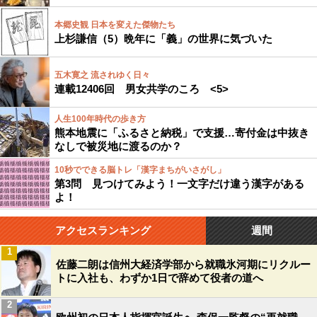
本郷史観 日本を変えた傑物たち
上杉謙信（5）晩年に「義」の世界に気づいた
五木寛之 流されゆく日々
連載12406回 男女共学のころ <5>
人生100年時代の歩き方
熊本地震に「ふるさと納税」で支援…寄付金は中抜き
なしで被災地に渡るのか？
10秒でできる脳トレ「漢字まちがいさがし」
第3問 見つけてみよう！一文字だけ違う漢字がある
よ！
アクセスランキング
週間
1
佐藤二朗は信州大経済学部から就職氷河期にリクルー
トに入社も、わずか1日で辞めて役者の道へ
2