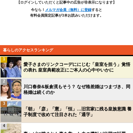
【ログインしていただくと記事中の広告が非表示になります】
今なら！
メルマガ会員（無料）に登録
すると
有料会員限定記事が3本お読みいただけます。
暮らしのアクセスランキング
1
愛子さまのリンクコーデににじむ「皇室を担う」覚悟
の表れ 皇室典範改正にご本人の心中やいかに
2
川口春奈&板倉滉もそう？ なぜ格差婚はつまづき、同
格婚は続くのか
3
「朝」「彦」「憲」「恒」…旧宮家に残る皇族意識 養
子制度で改めて注目された「通字」
4