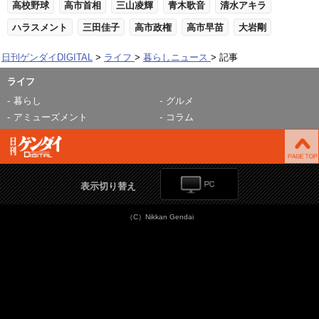
高校野球
高市首相
三山凌輝
青木歌音
清水アキラ
ハラスメント
三田佳子
高市政権
高市早苗
大岩剛
日刊ゲンダイDIGITAL
ライフ
暮らしニュース
記事
ライフ
暮らし
グルメ
アミューズメント
コラム
表示切り替え
（C）Nikkan Gendai