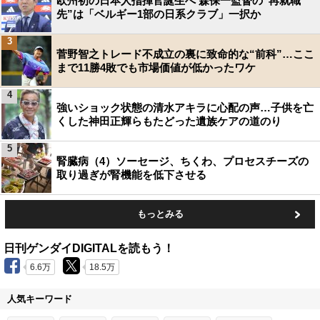
欧州初の日本人指揮官誕生へ 森保一監督の“再就職
先”は「ベルギー1部の日系クラブ」一択か
3
菅野智之トレード不成立の裏に致命的な“前科”…ここ
まで11勝4敗でも市場価値が低かったワケ
4
強いショック状態の清水アキラに心配の声…子供を亡
くした神田正輝らもたどった遺族ケアの道のり
5
腎臓病（4）ソーセージ、ちくわ、プロセスチーズの
取り過ぎが腎機能を低下させる
もっとみる
日刊ゲンダイDIGITALを読もう！
6.6万
18.5万
人気キーワード