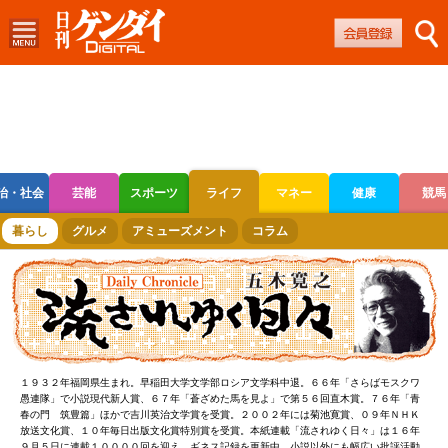
治・社会
芸能
スポーツ
ライフ
マネー
健康
競馬
ボートレース
競輪
オートレース
暮らし
グルメ
アミューズメント
コラム
１９３２年福岡県生まれ。早稲田大学文学部ロシア文学科中退。６６年「さらばモスクワ
愚連隊」で小説現代新人賞、６７年「蒼ざめた馬を見よ」で第５６回直木賞。７６年「青
春の門 筑豊篇」ほかで吉川英治文学賞を受賞。２００２年には菊池寛賞、０９年ＮＨＫ
放送文化賞、１０年毎日出版文化賞特別賞を受賞。本紙連載「流されゆく日々」は１６年
９月５日に連載１００００回を迎え、ギネス記録を更新中。小説以外にも幅広い批評活動