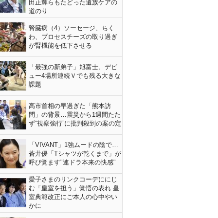
田正輝らもたどった遺族ケアの
道のり
腎臓病（4）ソーセージ、ちく
わ、プロセスチーズの取り過ぎ
が腎機能を低下させる
「最強の新弟子」旭富士、デビ
ュー4場所連続Ｖでも残る大きな
課題
高市首相の早過ぎた「熊本訪
問」の背景…震災から1週間たた
ず“視察強行”に批判殺到の案の定
「VIVANT」1強ムードの陰で…
蒼井優「Tシャツが乾くまで」が
呼び覚ます"連ドラ本来の快感"
愛子さまのリンクコーデににじ
む「皇室を担う」覚悟の表れ 皇
室典範改正にご本人の心中やい
かに