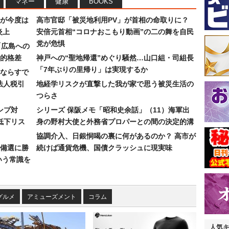
マネー
健康
BOOKS
が今度は
高市官邸「被災地利用PV」が首相の命取りに？
炎上
安倍元首相“コロナおこもり動画”の二の舞を自民
党が危惧
「広島への
的格差
神戸への“聖地帰還”めぐり騒然…山口組・司組長
「7年ぶりの里帰り」は実現するか
ならすで
法人税引
地経学リスクが直撃した我が家で思う被災生活の
つらさ
ンプ対
シリーズ 保阪メモ「昭和史余話」（11）海軍出
低下リス
身の野村大使と外務省プロパーとの間の決定的溝
協調介入、日銀恫喝の裏に何があるのか？ 高市が
備選に勝
続けば通貨危機、国債クラッシュに現実味
いう常識を
グルメ
アミューズメント
コラム
人気