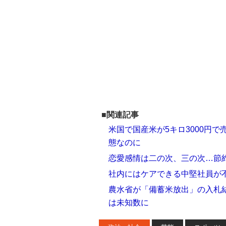
■関連記事
米国で国産米が5キロ3000円
態なのに
恋愛感情は二の次、三の次…節
社内にはケアできる中堅社員が
農水省が「備蓄米放出」の入札結
は未知数に