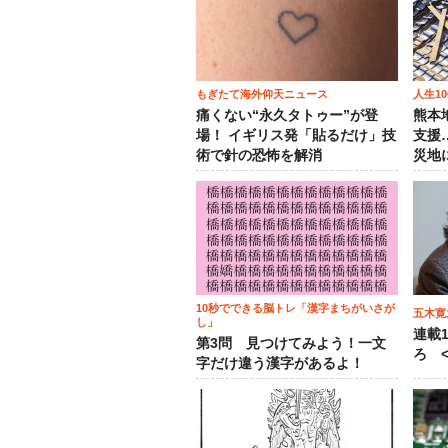
もぎたて海外仰天ニュース
人生1
痛くない“永久タトゥー”が登
熊本
場！ イギリス発「貼るだけ」技
支援
術で針の恐怖を解消
災地
10秒でできる脳トレ「漢字まちがいさが
五木寛
し」
連載
第3問 見つけてみよう！一文
ろ <
字だけ違う漢字があるよ！