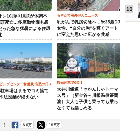
10
もぎたて海外仰天ニュース
オン16頭中10頭が体調不
乳がんで乳房切除へ…米35歳DJ
3頭死亡…多摩動物園も想
女性、“自分の胸”を輝くアート
だった急な猛暑による住環
に変えた思いに広がる共感
化
観光列車でGO！
ピングセンター警備員 哀愁の日々
大井川鐵道「きかんしゃトーマ
）駐車場はまるでゴミ捨て
ス号」（新金谷～川根温泉笹間
 不法投棄が絶えない
渡）大人も子供も乗っても乗ら
なくても楽しめる
う！
6.6万
18.5万