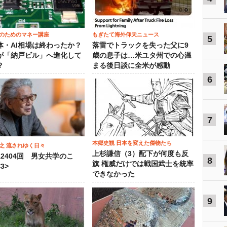
のためのマネー講座
もぎたて海外仰天ニュース
5
体・AI相場は終わったか？
落雷でトラックを失った父に9
が「納戸ビル」へ進化して
歳の息子は…米ユタ州での心温
？
まる後日談に全米が感動
6
7
本郷史観 日本を変えた傑物たち
之 流されゆく日々
上杉謙信（3）配下が何度も反
12404回 男女共学のこ
8
旗 権威だけでは戦国武士を統率
3>
できなかった
9