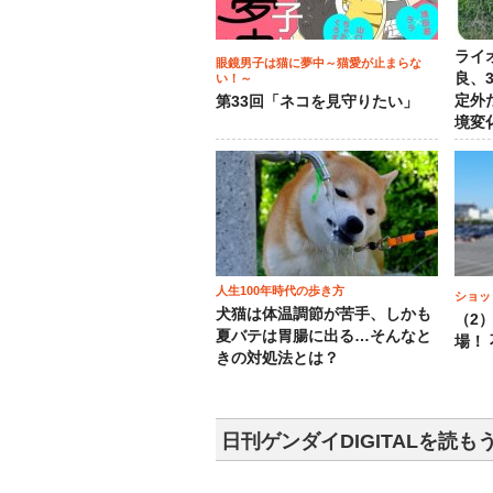
ライ
眼鏡男子は猫に夢中～猫愛が止まらな
良、
い！～
定外
第33回「ネコを見守りたい」
境変
人生100年時代の歩き方
ショッ
犬猫は体温調節が苦手、しかも
（2
夏バテは胃腸に出る…そんなと
場！
きの対処法とは？
日刊ゲンダイDIGITALを読も