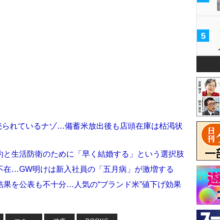
5
で売られているナゾ…備蓄米放出後も店頭在庫は枯渇状
約と生活防衛のために「早く結婚する」という選択肢
不在…GW明けは新入社員の「五月病」が激増する
果を公表も不十分…人気の“ブランド米”値下げ効果