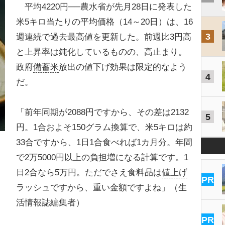
平均4220円──農水省が先月28日に発表した
米5キロ当たりの平均価格（14～20日）は、16
3
週連続で過去最高値を更新した。前週比3円高
と上昇率は鈍化しているものの、高止まり。
政府
備蓄米
放出の値下げ効果は限定的なよう
4
だ。
「前年同期が2088円ですから、その差は2132
5
円。1合およそ150グラム換算で、米5キロは約
33合ですから、1日1合食べれば1カ月分。年間
で2万5000円以上の負担増になる計算です。1
日2合なら5万円。ただでさえ食料品は
値上げ
PR
ラッシュですから、重い金額ですよね」（生
活情報誌編集者）
PR