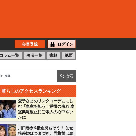
会員登録
ログイン
コラム一覧
著者一覧
書籍
紙面
暮らしのアクセスランキング
愛子さまのリンクコーデににじ
む「皇室を担う」覚悟の表れ 皇
室典範改正にご本人の心中やい
かに
川口春奈&板倉滉もそう？ なぜ
格差婚はつまづき、同格婚は続