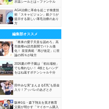
示温シールとは～ファンケル
AGA治療に革命を起こす検査技
術「スキャビジョン」銀クリが
提示する新しい薄毛治療のあり
方
編集部オススメ
「将来の愛子天皇を認めろ」高
市政権vs読売新聞でバトル激
化！ 皇室典範「再び改定」に世
論の85％が味方
2026夏の甲子園は「初出場校」
でも侮れない！ 4校ともハンデ
をはね返すポテンシャル十分
田中みな実“まんまるE乳”も筋金
入り！アッパレのあざとさ
阪神1位・森下翔太を英才教育
父親が明かす「マイホーム購入