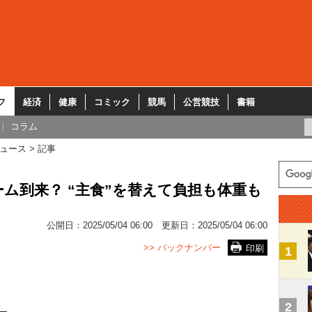
フ
経済
健康
コミック
競馬
公営競技
書籍
コラム
ュース
記事
ム到来？ “主食”を替えて負担も体重も
公開日：
2025/05/04 06:00
更新日：
2025/05/04 06:00
>> バックナンバー
印刷
1
2