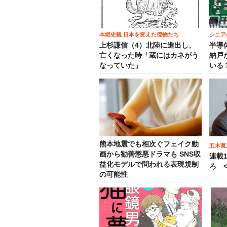
本郷史観 日本を変えた傑物たち
シニア
上杉謙信（4）北陸に進出し、
半導
亡くなった時「蔵にはカネがう
納戸
なっていた」
いる
熊本地震でも相次ぐフェイク動
五木寛
画から勧善懲悪ドラマも SNS収
連載
益化モデルで問われる表現規制
ろ <
の可能性