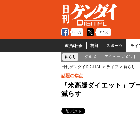
6.6万
18.5万
政治/社会
芸能
スポーツ
ライ
暮らし
グルメ
アミューズメント
日刊ゲンダイDIGITAL
ライフ
暮らしニ
話題の焦点
「米高騰ダイエット」ブー
減らす