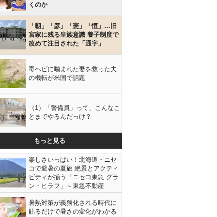
くのか
「朝」「彦」「憲」「恒」…旧
宮家に残る皇族意識 養子制度で
改めて注目された「通字」
毒ヘビに噛まれた妻を救った夫
の機転が米国で話題
（1）「警備員」って、こんなこ
とまでやるんだっけ？
もっと見る
楽しさいっぱい！北海道・ニセ
コで避暑の夏旅 絶景とアクティ
ビティが揃う「ニセコ東急 グラ
ン・ヒラフ」～東急不動産
暑熱対策が義務化される時代に
貼るだけで暑さの変化がわかる