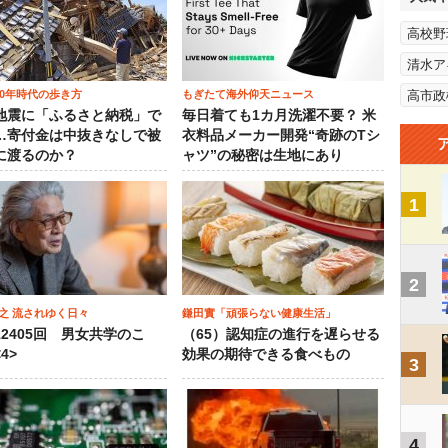
高校野
清水ア
00年時代の歩き方
もぎたて海外仰天ニュース
高市政
地震に「ふるさと納税」で
毎日着ても1カ月洗濯不要？ 米
…寄付金は中抜きなしで被
衣料品メーカー開発“奇跡のTシ
に渡るのか？
ャツ”の秘密は生地にあり
1
2
之 流されゆく日々
鎌田實「頑張らない健康生活」
12405回 男女共学のこ
（65）認知症の進行を遅らせる
4>
効果の期待できる食べもの
3
4