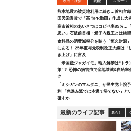
政治・社会
芸能
スポーツ
熊本地震の被災地利用に続き…首相官邸
国民栄誉賞で「高市PR動画」作成し大
高市首相のあいさつはコピペ率85％…
思い」石破前首相・愛子内親王とは絶望
食料品の消費減税分を賄う「恒久財源」
にある！ 25年度与党税制改正大綱は「
き上げ」に言及
「米国産ジャガイモ」輸入解禁は“トラ
策”？ 恐怖の病害虫で産地壊滅&自給率
ク
「ミシガンのマムダニ」が民主党上院予
利 「急進左派では本選で勝てない」と
覆すか
最新のライフ記事
暮らし