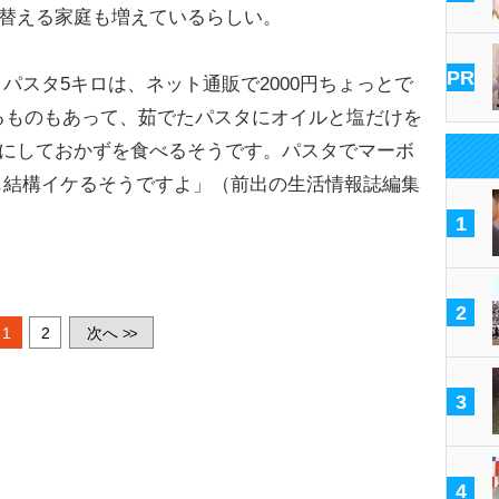
に替える家庭も増えているらしい。
PR
パスタ5キロは、ネット通販で2000円ちょっとで
切るものもあって、茹でたパスタにオイルと塩だけを
りにしておかずを食べるそうです。パスタでマーボ
も結構イケるそうですよ」（前出の生活情報誌編集
1
2
1
2
次へ
>>
3
4