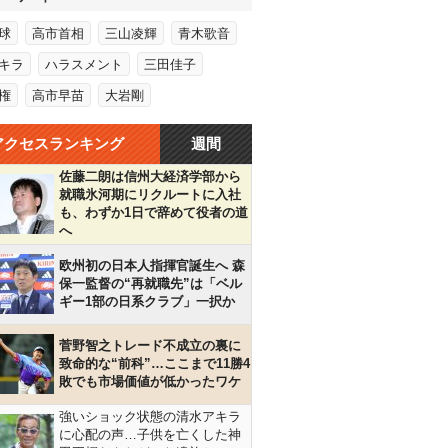
球
高市首相
三山凌輝
青木歌音
キラ
ハラスメント
三田佳子
権
高市早苗
大岩剛
アクセスランキング
週間
佐藤二朗は信州大経済学部から
就職氷河期にリクルートに入社
も、わずか1日で辞めて役者の道
へ
欧州初の日本人指揮官誕生へ 森
保一監督の“再就職先”は「ベル
ギー1部の日系クラブ」一択か
菅野智之トレード不成立の裏に
致命的な“前科”…ここまで11勝4
敗でも市場価値が低かったワケ
強いショック状態の清水アキラ
に心配の声…子供を亡くした神