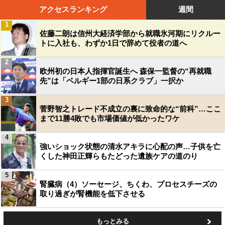
アクセスランキング
週間
1
佐藤二朗は信州大経済学部から就職氷河期にリクルー
トに入社も、わずか1日で辞めて役者の道へ
2
欧州初の日本人指揮官誕生へ 森保一監督の“再就職
先”は「ベルギー1部の日系クラブ」一択か
3
菅野智之トレード不成立の裏に致命的な“前科”…ここ
まで11勝4敗でも市場価値が低かったワケ
4
強いショック状態の清水アキラに心配の声…子供を亡
くした神田正輝らもたどった遺族ケアの道のり
5
腎臓病（4）ソーセージ、ちくわ、プロセスチーズの
取り過ぎが腎機能を低下させる
もっとみる