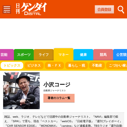
芸能
スポーツ
ライフ
マネー
健康
競馬
公営競
ボートレース
競輪
オートレース
トピックス
ビジネス
株・ＦＸ
暮らし・税
不動産
こづかい稼
小沢コージ
自動車ジャーナリスト
著者のコラム一覧
雑誌、web、ラジオ、テレビなどで活躍中の自動車ジャーナリスト。『NAVI』編集部で鍛
え、『SPA!』で育ち、現在『ベストカー』『webCG』『日経電子版』『週刊プレイボーイ』
『CAR SENSOR EDGE』『MONOMAX』『carview』など連載多数。TBSラジオ『週刊自動