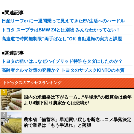
■関連記事
日産リーフe+に一週間乗って見えてきたEV生活へのハードル
トヨタ スープラはBMW Z4とは別物 みんなわかってない！
高速道で時間無制限“両手ばなし”OK 自動運転の実力と課題
■関連記事
トヨタの狙いは…なぜハイブリッド特許をタダにしたのか？
高齢者クルマ対策の究極か？ トヨタのサブスクKINTOの本質
トピックスのアクセスランキング
1
国内の米価格は下がる一方…“早場米”の概算金は前年
より4割下回り農家からは悲鳴が
2
農水省「備蓄米」早期買い戻しを断念…コメ暴落決定
的で業界は「もう手遅れ」と落胆