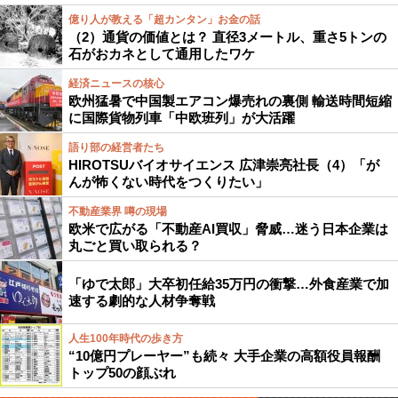
億り人が教える「超カンタン」お金の話
（2）通貨の価値とは？ 直径3メートル、重さ5トンの
石がおカネとして通用したワケ
経済ニュースの核心
欧州猛暑で中国製エアコン爆売れの裏側 輸送時間短縮
に国際貨物列車「中欧班列」が大活躍
語り部の経営者たち
HIROTSUバイオサイエンス 広津崇亮社長（4）「が
んが怖くない時代をつくりたい」
不動産業界 噂の現場
欧米で広がる「不動産AI買収」脅威…迷う日本企業は
丸ごと買い取られる？
「ゆで太郎」大卒初任給35万円の衝撃…外食産業で加
速する劇的な人材争奪戦
人生100年時代の歩き方
“10億円プレーヤー”も続々 大手企業の高額役員報酬
トップ50の顔ぶれ