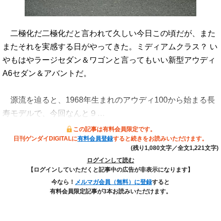
二極化だ二極化だと言われて久しい今日この頃だが、また
またそれを実感する日がやってきた。ミディアムクラス？ い
やもはやラージセダン＆ワゴンと言ってもいい新型アウディ
A6セダン＆アバントだ。
源流を辿ると、1968年生まれのアウディ100から始まる長
寿モデルで、今回なんと９…
この記事は有料会員限定です。
日刊ゲンダイDIGITALに
有料会員登録
すると続きをお読みいただけます。
(残り1,080文字／全文1,221文字)
ログインして読む
【ログインしていただくと記事中の広告が非表示になります】
今なら！
メルマガ会員（無料）に登録
すると
有料会員限定記事が3本お読みいただけます。