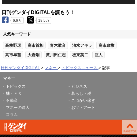
日刊ゲンダイDIGITALを読もう！
6.6万
18.5万
人気キーワード
高校野球
高市首相
青木歌音
清水アキラ
高市政権
高市早苗
大岩剛
黄川田仁志
板東英二
巨人
日刊ゲンダイDIGITAL
マネー
トピックスニュース
記事
マネー
トピックス
ビジネス
株・ＦＸ
暮らし・税
不動産
こづかい稼ぎ
マネーの達人
お宝・アート
コラム