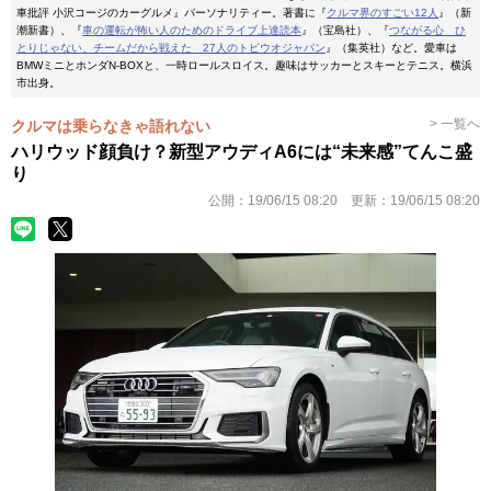
車批評 小沢コージのカーグルメ』パーソナリティー。著書に『
クルマ界のすごい12人
』（新
潮新書）、『
車の運転が怖い人のためのドライブ上達読本
』（宝島社）、『
つながる心 ひ
とりじゃない、チームだから戦えた 27人のトビウオジャパン
』（集英社）など。愛車は
BMWミニとホンダN-BOXと、一時ロールスロイス。趣味はサッカーとスキーとテニス。横浜
市出身。
> 一覧へ
クルマは乗らなきゃ語れない
ハリウッド顔負け？新型アウディA6には“未来感”てんこ盛
り
公開：
19/06/15 08:20
更新：
19/06/15 08:20