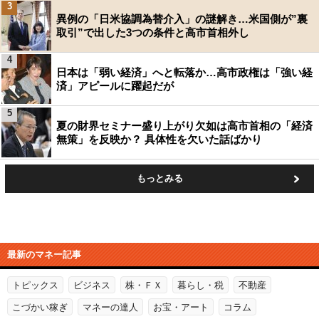
3
異例の「日米協調為替介入」の謎解き…米国側が”裏
取引”で出した3つの条件と高市首相外し
4
日本は「弱い経済」へと転落か…高市政権は「強い経
済」アピールに躍起だが
5
夏の財界セミナー盛り上がり欠如は高市首相の「経済
無策」を反映か？ 具体性を欠いた話ばかり
もっとみる
最新のマネー記事
トピックス
ビジネス
株・ＦＸ
暮らし・税
不動産
こづかい稼ぎ
マネーの達人
お宝・アート
コラム