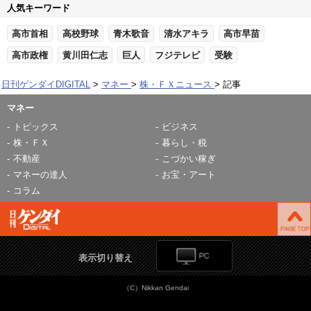
人気キーワード
高市首相
高校野球
青木歌音
清水アキラ
高市早苗
高市政権
黄川田仁志
巨人
フジテレビ
受験
日刊ゲンダイDIGITAL
マネー
株・ＦＸニュース
記事
マネー
トピックス
ビジネス
株・ＦＸ
暮らし・税
不動産
こづかい稼ぎ
マネーの達人
お宝・アート
コラム
表示切り替え
（C）Nikkan Gendai