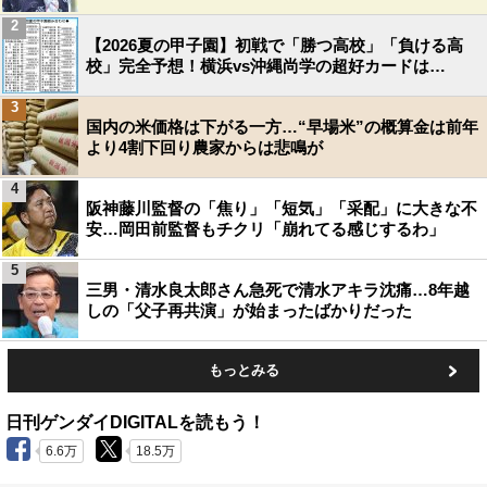
2
【2026夏の甲子園】初戦で「勝つ高校」「負ける高
校」完全予想！横浜vs沖縄尚学の超好カードは…
3
国内の米価格は下がる一方…“早場米”の概算金は前年
より4割下回り農家からは悲鳴が
4
阪神藤川監督の「焦り」「短気」「采配」に大きな不
安…岡田前監督もチクリ「崩れてる感じするわ」
5
三男・清水良太郎さん急死で清水アキラ沈痛…8年越
しの「父子再共演」が始まったばかりだった
もっとみる
日刊ゲンダイDIGITALを読もう！
6.6万
18.5万