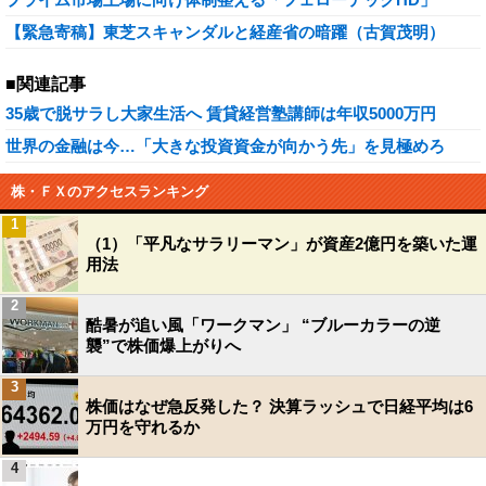
【緊急寄稿】東芝スキャンダルと経産省の暗躍（古賀茂明）
■関連記事
35歳で脱サラし大家生活へ 賃貸経営塾講師は年収5000万円
世界の金融は今…「大きな投資資金が向かう先」を見極めろ
株・ＦＸのアクセスランキング
1
（1）「平凡なサラリーマン」が資産2億円を築いた運
用法
2
酷暑が追い風「ワークマン」 “ブルーカラーの逆
襲”で株価爆上がりへ
3
株価はなぜ急反発した？ 決算ラッシュで日経平均は6
万円を守れるか
4