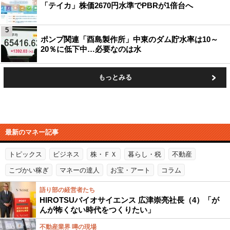
「テイカ」株価2670円水準でPBRが1倍台へ
5
ポンプ関連「酉島製作所」中東のダム貯水率は10～
20％に低下中…必要なのは水
もっとみる
最新のマネー記事
トピックス
ビジネス
株・ＦＸ
暮らし・税
不動産
こづかい稼ぎ
マネーの達人
お宝・アート
コラム
語り部の経営者たち
HIROTSUバイオサイエンス 広津崇亮社長（4）「が
んが怖くない時代をつくりたい」
不動産業界 噂の現場