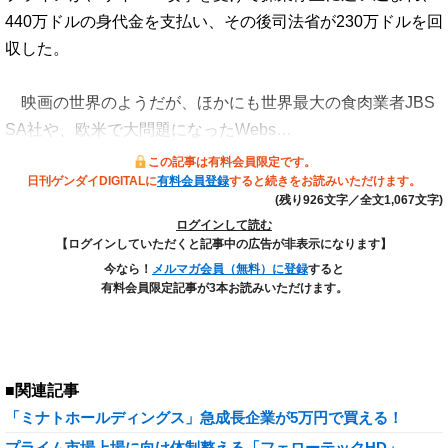
440万ドルの身代金を支払い、その後司法省が230万ドルを回
収した。
映画の世界のようだが、ほかにも世界最大の食肉業者JBS
SA社や、欧米で大問題になったWebs…
この記事は有料会員限定です。
日刊ゲンダイDIGITALに
有料会員登録
すると続きをお読みいただけます。
(残り926文字／全文1,067文字)
ログインして読む
【ログインしていただくと記事中の広告が非表示になります】
今なら！
メルマガ会員（無料）に登録
すると
有料会員限定記事が3本お読みいただけます。
■関連記事
「ミナトホールディングス」急成長企業が5万円で買える！
プライム市場上場に向け体制整える「フェローテックHD」