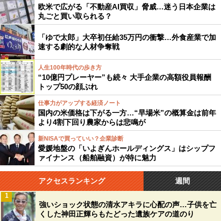
欧米で広がる「不動産AI買収」脅威…迷う日本企業は
丸ごと買い取られる？
「ゆで太郎」大卒初任給35万円の衝撃…外食産業で加
速する劇的な人材争奪戦
人生100年時代の歩き方
“10億円プレーヤー”も続々 大手企業の高額役員報酬
トップ50の顔ぶれ
仕事力がアップする経済ノート
国内の米価格は下がる一方…“早場米”の概算金は前年
より4割下回り農家からは悲鳴が
新NISAで買っていい？企業診断
愛媛地盤の「いよぎんホールディングス」はシップフ
ァイナンス（船舶融資）が特に魅力
アクセスランキング
週間
1
強いショック状態の清水アキラに心配の声…子供を亡
くした神田正輝らもたどった遺族ケアの道のり