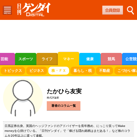
芸能
スポーツ
ライフ
マネー
健康
競馬
公営競
ボートレース
競輪
オートレース
トピックス
ビジネス
株・ＦＸ
暮らし・税
不動産
こづかい稼
たかひら友実
株式評論家
著者のコラム一覧
日系証券出身。英国のヘッジファンドのアドバイザーを長年務め、にっこり笑ってMake
moneyを心掛けている。「日刊ゲンダイ」で「稼げる隠れ銘柄はまだある！」など株のコラ
ムを20年以上に渡って連載。