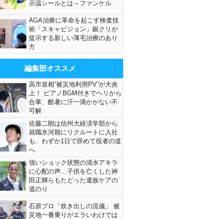
示温シールとは～ファンケル
AGA治療に革命を起こす検査技
術「スキャビジョン」銀クリが
提示する新しい薄毛治療のあり
方
編集部オススメ
高市首相“被災地利用PV”が大炎
上！ ピアノBGM付きでヘリから
合掌、酷暑に汗一滴かかない不
可解
佐藤二朗は信州大経済学部から
就職氷河期にリクルートに入社
も、わずか1日で辞めて役者の道
へ
強いショック状態の清水アキラ
に心配の声…子供を亡くした神
田正輝らもたどった遺族ケアの
道のり
石原プロ「炊き出しの流儀」 被
災地一番乗りがエラいわけでは