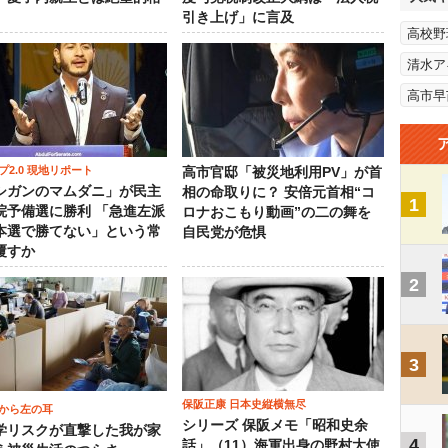
引き上げ」に言及
高校野
清水ア
高市早
プ2.0 現地リポート
高市官邸「被災地利用PV」が首
シガンのマムダニ」が民主
相の命取りに？ 安倍元首相“コ
1
院予備選に勝利 「急進左派
ロナおこもり動画”の二の舞を
本選で勝てない」という常
自民党が危惧
覆すか
2
3
保阪正康 日本史縦横無尽
から左の耳
シリーズ 保阪メモ「昭和史余
学リスクが直撃した我が家
4
話」（11）海軍出身の野村大使