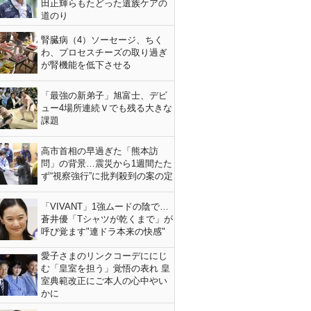
田正輝らもたどった遺族ケアの
道のり
腎臓病（4）ソーセージ、ちく
わ、プロセスチーズの取り過ぎ
が腎機能を低下させる
「最強の新弟子」旭富士、デビ
ュー4場所連続Ｖでも残る大きな
課題
高市首相の早過ぎた「熊本訪
問」の背景…震災から1週間たた
ず“視察強行”に批判殺到の案の定
「VIVANT」1強ムードの陰で…
蒼井優「Tシャツが乾くまで」が
呼び覚ます"連ドラ本来の快感"
愛子さまのリンクコーデににじ
む「皇室を担う」覚悟の表れ 皇
室典範改正にご本人の心中やい
かに