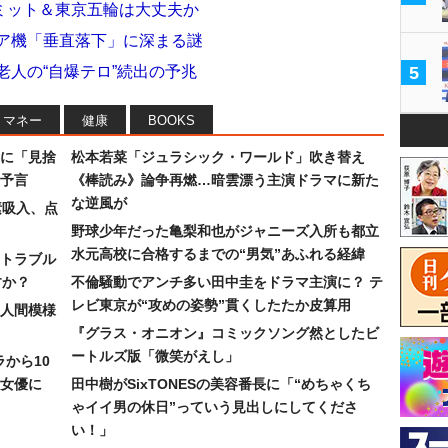
ミット＆東京五輪は大丈夫か
シア機「垂直落下」に深まる謎
老人の“自爆テロ”続出の予兆
5
マネー
健康
BOOKS
に「見捨
松本若菜「ジュラシック・ワールド」吹き替え
予言
《棒読み》論争再燃…暗雲漂う主演ドラマに新た
な逆風が
素吸入、点
野球少年だった亀梨和也がジャニーズ入所も都立
水元高校に合格するまでの“男気”あふれる経緯
トラブル
すか？
不倫騒動でアンチ多い田中圭をドラマ主演に？ テ
レビ東京が“攻めの姿勢”貫くしたたか皮算用
人間模様
『グラス・オニオン』コミックソング然としたビ
ートルズ版「微笑がえし」
ラから10
女優に
田中樹がSixTONESの美容番長に「“めちゃくち
ゃイイ男の休日”っていう見出しにしてくださ
い！」