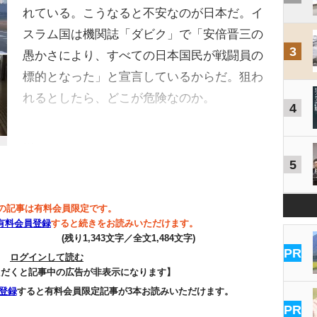
れている。こうなると不安なのが日本だ。イ
スラム国は機関誌「ダビク」で「安倍晋三の
3
愚かさにより、すべての日本国民が戦闘員の
標的となった」と宣言しているからだ。狙わ
れるとしたら、どこが危険なのか。
4
…
5
の記事は有料会員限定です。
有料会員登録
すると続きをお読みいただけます。
(残り1,343文字／全文1,484文字)
PR
ログインして読む
ただくと記事中の広告が非表示になります】
登録
すると有料会員限定記事が3本お読みいただけます。
PR