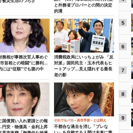
う被災生活のつらさ
と外務省プロパーとの間の決定
的溝
5
6
財務相が事務次官人事めぐ
消費税政局にいっちょがみ 「反
高市首相との暗闘”に勝利…
対派」国民民主・玉木代表もヒ
的には“従順”でも腹の中
ートアップ…見え隠れする最長
7
老の影
8
9
それでもバカ－高市早苗－とは戦え
に国債買い入れ要請との報
不都合な過去を消し「ブレな
…円安・物価高・金利上昇
い」を自称する人間は未来に責
す高市政権「無責任な放漫