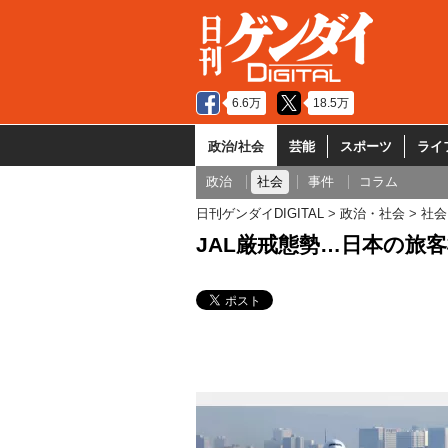
6.6万
18.5万
政治/社会
芸能
スポーツ
ライ
政治
社会
事件
コラム
日刊ゲンダイDIGITAL
政治・社会
社会
JAL厳戒態勢…日本の旅