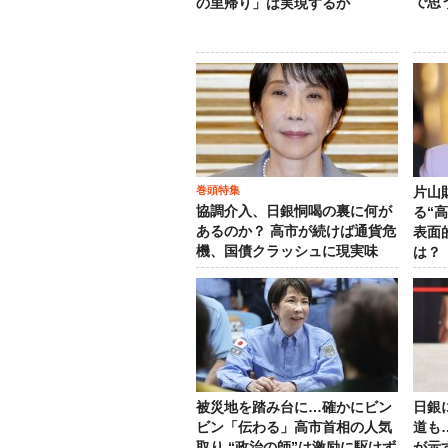
で思
の里帰り」は実現するか
巻頭特集
片山
協調介入、日銀恫喝の裏に何が
る“
あるのか？ 高市が続けば通貨危
表面
機、国債クラッシュに現実味
は？
被災地を踏み台に…確かにビン
日銀
ビン「伝わる」高市首相の人気
道も
取り “政治の師”は激励に駆けず
が示