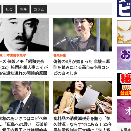
社会
事件
コラム
康 日本史縦横無尽
巻頭特集
ーズ 保阪メモ「昭和史余
偽善の8月が始まった 非核三原
（12）松岡外相人事こそが
則を踏みにじる高市&小泉コン
布告通知遅れの間接的原因
ビの白々しさ
首相のあいさつはコピペ率
食料品の消費減税分を賄う「恒
％…「広島への思い」石破前
久財源」ならすでにある！ 25年
人気
・愛子内親王とは絶望的格
度与党税制改正大綱は「法人税