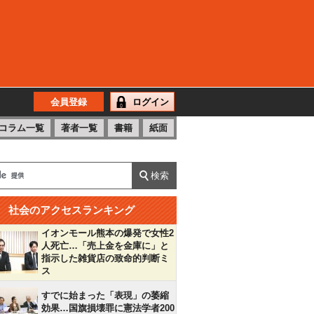
会員登録
ログイン
コラム一覧
著者一覧
書籍
紙面
社会のアクセスランキング
イオンモール熊本の爆発で女性2
人死亡…「売上金を金庫に」と
指示した雑貨店の致命的判断ミ
ス
すでに始まった「表現」の萎縮
効果…国旗損壊罪に憲法学者200