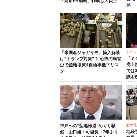
「高市PR動画」作成し大炎上
差
トラン
「米国産ジャガイモ」輸入解禁
「ミ
は“トランプ対策”？ 恐怖の病害
党上
虫で産地壊滅&自給率低下リス
では
ク
識を
右の耳
神戸への“聖地帰還”めぐり騒
地経
然…山口組・司組長「7年ぶり