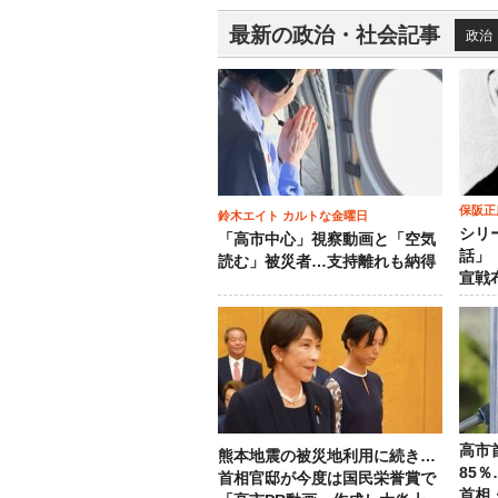
最新の政治・社会記事
政治
保阪正
鈴木エイト カルトな金曜日
シリ
「高市中心」視察動画と「空気
話」
読む」被災者…支持離れも納得
宣戦
高市
熊本地震の被災地利用に続き…
85
首相官邸が今度は国民栄誉賞で
首相