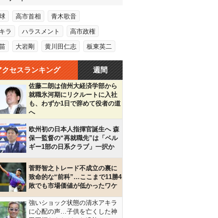
球
高市首相
青木歌音
キラ
ハラスメント
高市政権
苗
大岩剛
黄川田仁志
板東英二
アクセスランキング
週間
佐藤二朗は信州大経済学部から
就職氷河期にリクルートに入社
も、わずか1日で辞めて役者の道
へ
欧州初の日本人指揮官誕生へ 森
保一監督の“再就職先”は「ベル
ギー1部の日系クラブ」一択か
菅野智之トレード不成立の裏に
致命的な“前科”…ここまで11勝4
敗でも市場価値が低かったワケ
強いショック状態の清水アキラ
に心配の声…子供を亡くした神