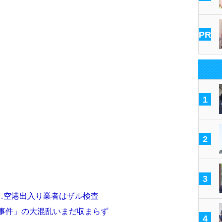
PR
1
2
3
…空港出入り業者はザル検査
ロ事件」の大混乱いまだ収まらず
4