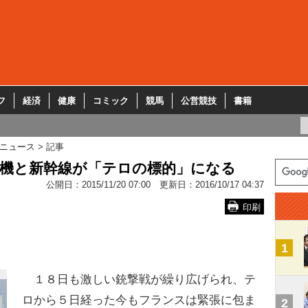
フ
経済
健康
コミック
競馬
公営競技
書籍
ニュース
記事
客機と新幹線が「テロの標的」になる
公開日：
2015/11/20 07:00
更新日：
2016/10/17 04:37
印刷
1
１８日も激しい銃撃戦が繰り広げられ、テ
ロから５日経った今もフランスは緊張に包ま
2