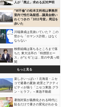
人が「廃止」求める反対声明
“W不倫”の松本文科相は事務所
室内で性行為疑惑…議員会館い
わくつきの「1011号室」周辺を
歩いた
川端康成は見抜いていた？ この
世から「ロマンス詐欺」はなく
ならない
検察組織は落ちるところまで落
ちた 東大法卒の「特捜部エー
ス」が“ヒモ”とは…世の中真っ暗
闇
もっと見る
楽しさいっぱい！北海道・ニセ
コで避暑の夏旅 絶景とアクティ
ビティが揃う「ニセコ東急 グラ
ン・ヒラフ」～東急不動産
暑熱対策が義務化される時代に
貼るだけで暑さの変化がわかる