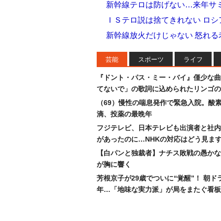
新幹線テロは防げない…来年サ
ＩＳテロ説は捨てきれない ロ
新幹線放火だけじゃない 怒れる
芸能
スポーツ
ライフ
『ドント・パス・ミー・バイ』僅少な曲
てないで」の歌詞に込められたリンゴの
（69）慢性の喘息発作で緊急入院。酸
滴、投薬の最晩年
フジテレビ、日本テレビも出演者と社内
があったのに…NHKの対応はどう見ま
【白パンと独裁者】ナチス敗戦の愚かな
が胸に響く
芳根京子が29歳でついに“覚醒”！ 朝ド
年…「地味な実力派」が局をまたぐ看板