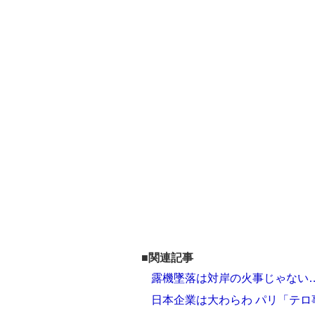
■関連記事
露機墜落は対岸の火事じゃない
日本企業は大わらわ パリ「テ