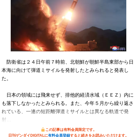
防衛省は２４日午前７時前、北朝鮮が朝鮮半島東部から日
本海に向けて弾道ミサイルを発射したとみられると発表し
た。
日本の領域には飛来せず、排他的経済水域（ＥＥＺ）内に
も落下しなかったとみられる。また、今年５月から繰り返さ
れている、一連の短距離弾道ミサイルとは異なる軌道で発
射…
この記事は有料会員限定です。
日刊ゲンダイDIGITALに
有料会員登録
すると続きをお読みいただけます。