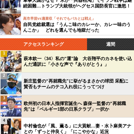
軍事大国がなぜ？ 米が「兵器枯渇」でイラン戦争は継
続困難…トランプ大統領がヘグセス国防長官に激怒！
高市早苗vs適菜収「それでもバカとは戦え」
自民党総裁選は「うんこ味のカレーか、カレー味のう
んこか」 どれを選んでも地獄だった
アクセスランキング
週間
1
萩本欽一〈34〉私の“運”論 大谷翔平のカネを使い込
んだ通訳に「小さな声で『ありがとう』」
2
新庄監督の“再就職先”に挙がるまさかの球団 采配に
賛否もチームのテコ入れ役にうってつけ
3
欧州初の日本人指揮官誕生へ 森保一監督の“再就職
先”は「ベルギー1部の日系クラブ」一択か
4
中村倫也が「風、薫る」に大貢献…妻・水卜麻美アナ
との「ずっと仲良く」「にこやかな」近況