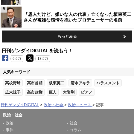
5
「恩人だけど、嫌いな人の代表」亡くなった板東英二
さんが複雑な感情を抱いたプロデューサーの名前
もっとみる
日刊ゲンダイDIGITALを読もう！
6.6万
18.5万
人気キーワード
高校野球
高市首相
板東英二
清水アキラ
ハラスメント
広末涼子
高市政権
巨人
大岩剛
ピアノ
日刊ゲンダイDIGITAL
政治・社会
政治ニュース
記事
政治・社会
政治
社会
事件
コラム