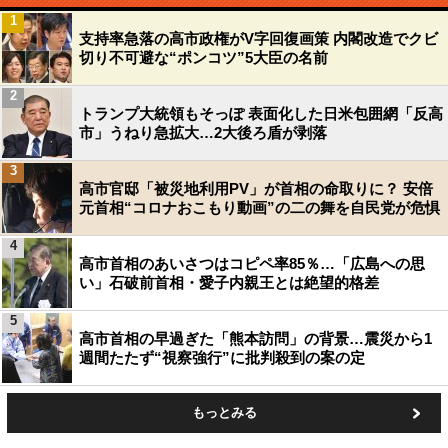
1
支持率急落の高市政権がV字回復画策 内閣改造でクビ
切り不可避な“ポンコツ”5大臣の名前
2
トランプ大統領もそっぽ 表面化した日米包囲網「反高
市」うねり急拡大…2大後ろ盾が剥落
3
高市官邸「被災地利用PV」が首相の命取りに？ 安倍
元首相“コロナおこもり動画”の二の舞を自民党が危惧
4
高市首相のあいさつはコピペ率85％…「広島への思
い」石破前首相・愛子内親王とは絶望的格差
5
高市首相の早過ぎた「熊本訪問」の背景…震災から1
週間たたず“視察強行”に批判殺到の案の定
もっとみる