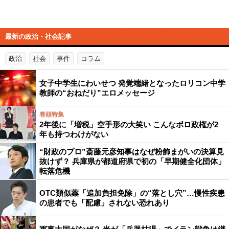
最新の政治・社会記事
政治
社会
事件
コラム
女子中学生にわいせつ 発覚端緒となったロリコン中学
教師の“おねだり”エロメッセージ
巻頭特集
2年後に「増税」空手形の大笑い こんなボロ政権が2
年も持つわけがない
“財政のプロ”斎藤元彦知事はなぜ粉飾まがいの決算見
抜けず？ 兵庫県が都道府県で初の「早期健全化団体」
転落危機
OTC類似薬「追加負担免除」の“落とし穴”…慢性疾患
の患者でも「配慮」されない恐れあり