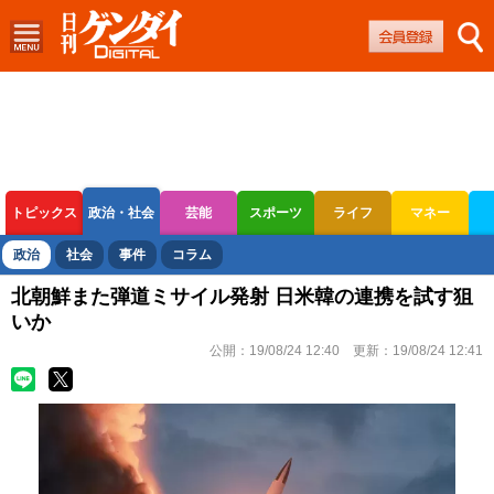
トピックス
政治・社会
芸能
スポーツ
ライフ
マネー
ボートレース
競輪
オートレース
政治
社会
事件
コラム
北朝鮮また弾道ミサイル発射 日米韓の連携を試す狙
いか
公開：
19/08/24 12:40
更新：
19/08/24 12:41