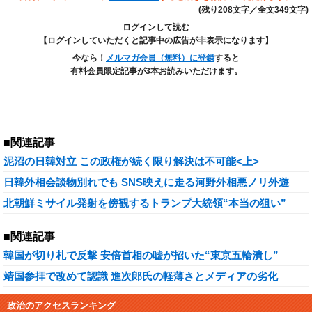
(残り208文字／全文349文字)
ログインして読む
【ログインしていただくと記事中の広告が非表示になります】
今なら！
メルマガ会員（無料）に登録
すると
有料会員限定記事が3本お読みいただけます。
■関連記事
泥沼の日韓対立 この政権が続く限り解決は不可能<上>
日韓外相会談物別れでも SNS映えに走る河野外相悪ノリ外遊
北朝鮮ミサイル発射を傍観するトランプ大統領“本当の狙い”
■関連記事
韓国が切り札で反撃 安倍首相の嘘が招いた“東京五輪潰し”
靖国参拝で改めて認識 進次郎氏の軽薄さとメディアの劣化
政治のアクセスランキング