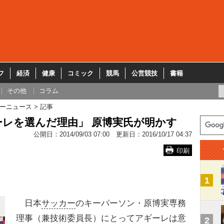
フ
経済
健康
コミック
競馬
公営競技
書籍
その他
コラム
ーニュース
記事
レを選んだ理由」 原博実氏が明かす
公開日：
2014/09/03 07:00
更新日：
2016/10/17 04:37
印刷
1
日本
サッカー
のキーパーソン・原博実専務
理事（兼技術委員長）にとってアギーレは意
2