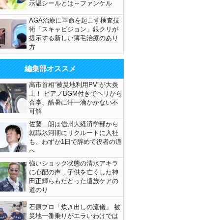
示温シールとは～ファンケル
AGA治療に革命を起こす検査技
術「スキャビジョン」銀クリが
提示する新しい薄毛治療のあり
方
編集部オススメ
高市首相“被災地利用PV”が大炎
上！ ピアノBGM付きでヘリから
合掌、酷暑に汗一滴かかない不
可解
佐藤二朗は信州大経済学部から
就職氷河期にリクルートに入社
も、わずか1日で辞めて役者の道
へ
強いショック状態の清水アキラ
に心配の声…子供を亡くした神
田正輝らもたどった遺族ケアの
道のり
石原プロ「炊き出しの流儀」 被
災地一番乗りがエラいわけでは