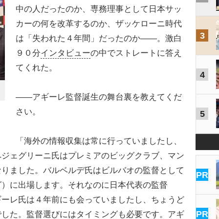
中の人だったのか、専務理事として日本サッ
カーの何を改革するのか、ザッケローニ時代
3
は「失われた４年間」だったのか――。激白
９０分
インタビュー
の中でストレートに答え
てくれた。
4
――アギーレ監督誕生の舞台裏を教えてくだ
さい。
5
「海外の情報収集は常に行っていましたし、
ペジェグリーニ氏はプレミアのビッグクラブ、マン
なりました。バルベルデ氏はビルバオの監督として
PR
グ）に出場します。それなのに日本代表の監督
ギーレ氏は４年前にも会っていましたし、ちょうど
PR
でした。監督選びにはタイミングも必要です。アギ