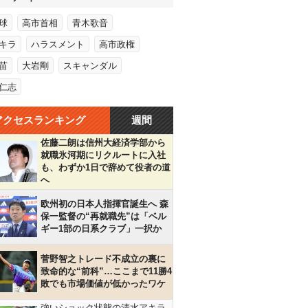
球
高市首相
青木歌音
キラ
ハラスメント
高市政権
苗
大岩剛
スキャンダル
仁志
アクセスランキング
週間
佐藤二朗は信州大経済学部から
就職氷河期にリクルートに入社
も、わずか1日で辞めて役者の道
へ
欧州初の日本人指揮官誕生へ 森
保一監督の“再就職先”は「ベル
ギー1部の日系クラブ」一択か
菅野智之トレード不成立の裏に
致命的な“前科”…ここまで11勝4
敗でも市場価値が低かったワケ
強いショック状態の清水アキラ