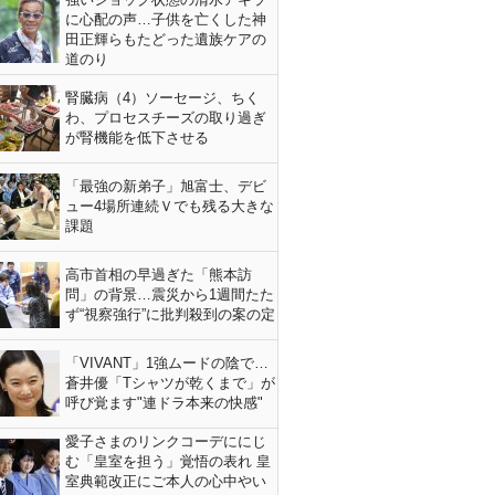
に心配の声…子供を亡くした神
田正輝らもたどった遺族ケアの
道のり
腎臓病（4）ソーセージ、ちく
わ、プロセスチーズの取り過ぎ
が腎機能を低下させる
「最強の新弟子」旭富士、デビ
ュー4場所連続Ｖでも残る大きな
課題
高市首相の早過ぎた「熊本訪
問」の背景…震災から1週間たた
ず“視察強行”に批判殺到の案の定
「VIVANT」1強ムードの陰で…
蒼井優「Tシャツが乾くまで」が
呼び覚ます"連ドラ本来の快感"
愛子さまのリンクコーデににじ
む「皇室を担う」覚悟の表れ 皇
室典範改正にご本人の心中やい