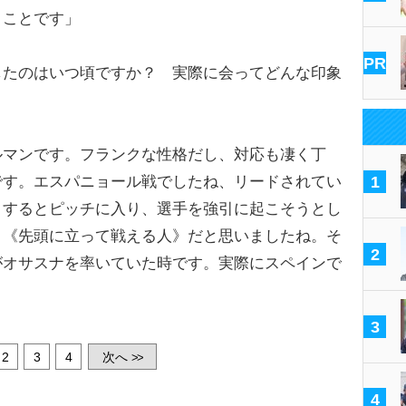
うことです」
PR
したのはいつ頃ですか？ 実際に会ってどんな印象
ルマンです。フランクな性格だし、対応も凄く丁
です。エスパニョール戦でしたね、リードされてい
1
。するとピッチに入り、選手を強引に起こそうとし
。《先頭に立って戦える人》だと思いましたね。そ
2
がオサスナを率いていた時です。実際にスペインで
3
2
3
4
次へ
>>
4