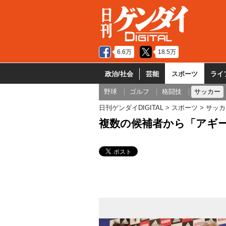
6.6万
18.5万
政治/社会
芸能
スポーツ
ライ
野球
ゴルフ
格闘技
サッカー
日刊ゲンダイDIGITAL
スポーツ
サッカ
複数の候補者から「アギー