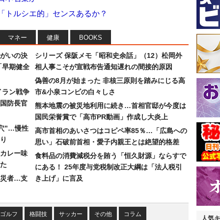
に「トルシエ的」センスあるか？
マネー
健康
BOOKS
まがいの決
シリーズ 保阪メモ「昭和史余話」（12）松岡外
「早期健全
相人事こそが宣戦布告通知遅れの間接的原因
偽善の8月が始まった 非核三原則を踏みにじる高
イラン戦争
市&小泉コンビの白々しさ
国防長官
熊本地震の被災地利用に続き…首相官邸が今度は
国民栄誉賞で「高市PR動画」作成し大炎上
穴”…慢性
高市首相のあいさつはコピペ率85％…「広島への
り
思い」石破前首相・愛子内親王とは絶望的格差
カレー味
食料品の消費減税分を賄う「恒久財源」ならすで
た
にある！ 25年度与党税制改正大綱は「法人税引
災者…支
き上げ」に言及
ゴルフ
格闘技
サッカー
その他
コラム
人気