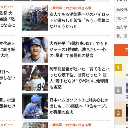
ンタビュー
山﨑武司 これが俺の生きる道
高校野
監督 大
友人である消防隊ヘリのパイロッ
清水ア
織論「監
トが漏らした苦悩「もう、病気に
になるに
なりそうだった」
高市早
黄川田
本代表ト
大谷翔平「9戦打率.457」でもド
に続き板
ジャース1勝8敗…勝ちたい一心
田大地
の“暴走”で膝悪化の懸念
1
阿部前監督が吐いた「育てるとい
勝目へ
ったら最下位」は何だった？ 巨
振しない
人“若手だらけ”でV争いに他球団
？
も困惑
2
撃」の逆
日本ハムはソフトBに対抗心むき
“阪神だけ
出しも…CS突破へ「3位キープ」
が得策の皮肉
3
ンタビュー
山﨑武司 これが俺の生きる道