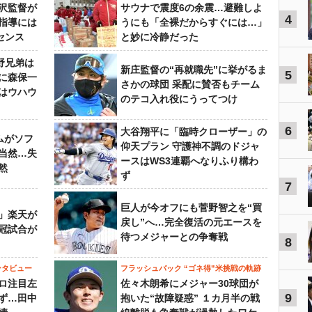
沢監督が
サウナで震度6の余震…避難しよ
4
指導には
うにも「全裸だからすぐには…」
センス
と妙に冷静だった
野兄弟は
新庄監督の“再就職先”に挙がるま
5
らに森保一
さかの球団 采配に賛否もチーム
はウハウ
のテコ入れ役にうってつけ
6
大谷翔平に「臨時クローザー」の
ムがソフ
仰天プラン 守護神不調のドジャ
当然…失
ースはWS3連覇へなりふり構わ
然
ず
7
巨人が今オフにも菅野智之を“買
」楽天が
戻し”へ…完全復活の元エースを
冠試合が
待つメジャーとの争奪戦
8
ンタビュー
フラッシュバック “ゴネ得”米挑戦の軌跡
ロ注目左
佐々木朗希にメジャー30球団が
9
ず…田中
抱いた“故障疑惑” １カ月半の戦