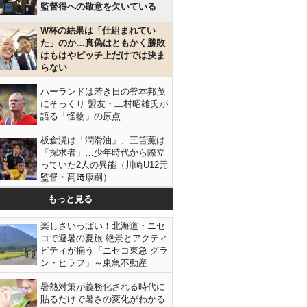
監督得への敬意を欠いている
W杯の結果は「仕組まれてい
た」のか…真偽はともかく勝敗
はもはやピッチ上だけでは決ま
らない
ハーランドは若き日の釜本邦茂
にそっくり 盟友・二村昭雄氏が
語る「怪物」の原点
板倉滉は「潤滑油」、三笘薫は
「探求者」…少年時代から際立
っていた2人の異能（川崎U12元
監督・髙﨑康嗣）
もっと見る
楽しさいっぱい！北海道・ニセ
コで避暑の夏旅 絶景とアクティ
ビティが揃う「ニセコ東急 グラ
ン・ヒラフ」～東急不動産
暑熱対策が義務化される時代に
貼るだけで暑さの変化がわかる