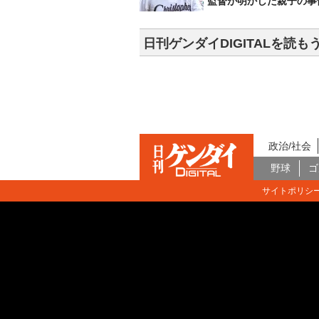
監督が明かした親子の事
日刊ゲンダイDIGITALを読も
政治/社会
野球
ゴ
サイトポリシ