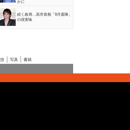
かに
続く政局…高市首相「9月退陣」
の現実味
競技
写真
書籍