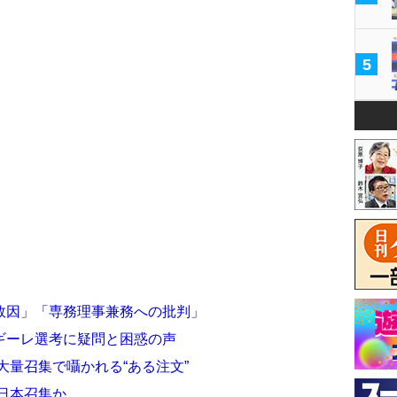
5
敗因」「専務理事兼務への批判」
ギーレ選考に疑問と困惑の声
大量召集で囁かれる“ある注文”
日本召集か