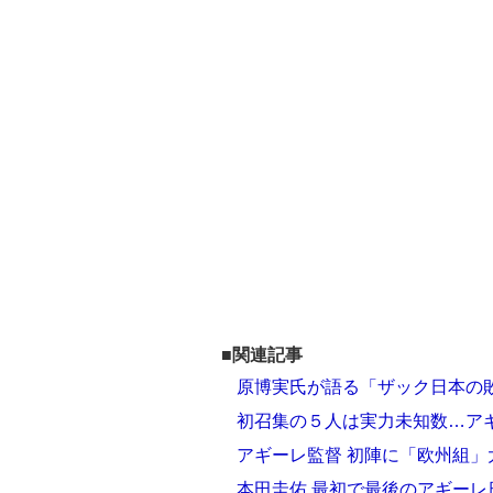
■関連記事
原博実氏が語る「ザック日本の
初召集の５人は実力未知数…ア
アギーレ監督 初陣に「欧州組」
本田圭佑 最初で最後のアギーレ