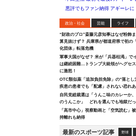
悪評でもファン納得 アギーレ
政治・社会
芸能
ライフ
“財政のプロ”斎藤元彦知事はなぜ粉飾
算見抜けず？ 兵庫県が都道府県で初の
化団体」転落危機
軍事大国がなぜ？ 米が「兵器枯渇」で
は継続困難…トランプ大統領がヘグセス
に激怒！
OTC類似薬「追加負担免除」の“落とし
疾患の患者でも「配慮」されない恐れあ
自民党総裁選は「うんこ味のカレーか、
のうんこか」 どれを選んでも地獄だっ
「高市中心」視察動画と「空気読む」被
持離れも納得
最新のスポーツ記事
野球