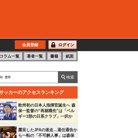
会員登録
ログイン
コラム一覧
著者一覧
書籍
紙面
サッカーのアクセスランキング
欧州初の日本人指揮官誕生へ 森
保一監督の“再就職先”は「ベル
ギー1部の日系クラブ」一択か
露呈したJFAの迷走…退任通告か
ら一転の「不可解人事」は森保