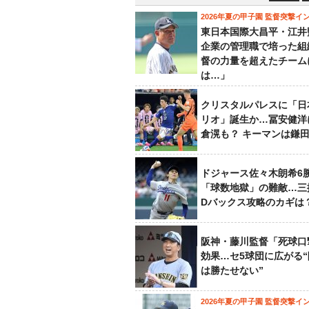
2026年夏の甲子園 監督突撃イ
東日本国際大昌平・江井
企業の管理職で培った組
督の力量を超えたチーム
は…」
クリスタルパレスに「日
リオ」誕生か…冨安健洋
倉滉も？ キーマンは鎌
ドジャース佐々木朗希6
「球数地獄」の難敵…三
Dバックス攻略のカギは
阪神・藤川監督「死球口
効果…セ5球団に広がる
は勝たせない”
2026年夏の甲子園 監督突撃イ