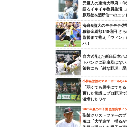
元巨人の東海大甲府・仲
語るイキイキ教員生活…
原辰徳&星野仙一のエッ
海舟&航大のモテモテ佐
移籍金総額140億円 さ
監督まで抱え「ウドン」
ハ！
自力V消えた新庄日本ハ
トバンクに到底及ばない
策数にも「雑な野球」歴
小林至教授のマネーボールQ&A
「弱くても黒字にできる
覆した常識…プロ野球で
激増したワケ
2026年夏の甲子園 監督突撃イ
聖隷クリストファーのプ
腕は「大学進学」揺るが