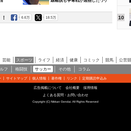
情
線離脱も争奪戦が過熱したワケ
10
う！
6.6万
18.5万
芸能
スポーツ
ライフ
経済
健康
コミック
競馬
公営
ルフ
格闘技
サッカー
その他
コラム
ー
サイトマップ
個人情報
著作権
リンク
定期購読申込み
広告掲載について
会社概要
採用情報
よくある質問・お問い合わせ
Copyright (C) Nikkan Gendai. All Rights Reserved