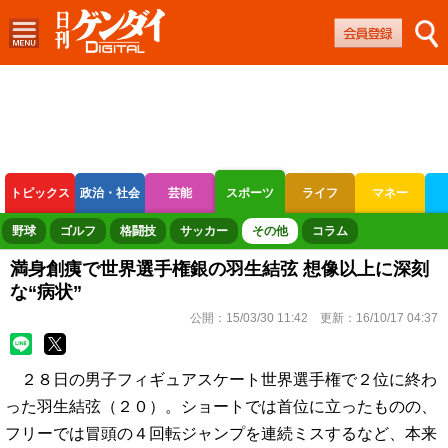
トピックス
政治・社会
芸能
スポーツ
ライフ
マネー
ボートレース
競輪
オートレース
野球
ゴルフ
格闘技
サッカー
その他
コラム
満身創痍で世界選手権銀の羽生結弦 想像以上に深刻
な“病状”
公開：
15/03/30 11:42
更新：
16/10/17 04:37
２８日の男子フィギュアスケート世界選手権で２位に終わ
った羽生結弦（２０）。ショートでは首位に立ったものの、
フリーでは冒頭の４回転ジャンプを連続ミスするなど、本来