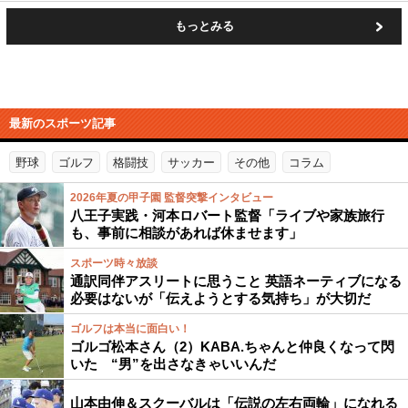
もっとみる
最新のスポーツ記事
野球
ゴルフ
格闘技
サッカー
その他
コラム
2026年夏の甲子園 監督突撃インタビュー
八王子実践・河本ロバート監督「ライブや家族旅行
も、事前に相談があれば休ませます」
スポーツ時々放談
通訳同伴アスリートに思うこと 英語ネーティブになる
必要はないが「伝えようとする気持ち」が大切だ
ゴルフは本当に面白い！
ゴルゴ松本さん（2）KABA.ちゃんと仲良くなって閃
いた “男”を出さなきゃいいんだ
山本由伸＆スクーバルは「伝説の左右両輪」になれる