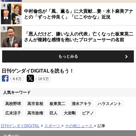
4
中村倫也が「風、薫る」に大貢献…妻・水卜麻美アナ
との「ずっと仲良く」「にこやかな」近況
5
「恩人だけど、嫌いな人の代表」亡くなった板東英二
さんが複雑な感情を抱いたプロデューサーの名前
もっとみる
日刊ゲンダイDIGITALを読もう！
6.6万
18.5万
人気キーワード
高校野球
高市首相
板東英二
清水アキラ
ハラスメント
広末涼子
高市政権
巨人
大岩剛
ピアノ
日刊ゲンダイDIGITAL
スポーツ
その他ニュース
記事