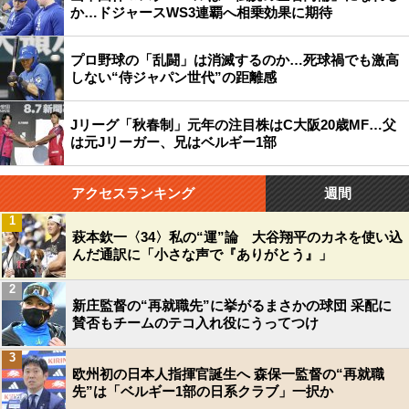
か…ドジャースWS3連覇へ相乗効果に期待
プロ野球の「乱闘」は消滅するのか…死球禍でも激高
しない“侍ジャパン世代”の距離感
Jリーグ「秋春制」元年の注目株はC大阪20歳MF…父
は元Jリーガー、兄はベルギー1部
アクセスランキング
週間
1
萩本欽一〈34〉私の“運”論 大谷翔平のカネを使い込
んだ通訳に「小さな声で『ありがとう』」
2
新庄監督の“再就職先”に挙がるまさかの球団 采配に
賛否もチームのテコ入れ役にうってつけ
3
欧州初の日本人指揮官誕生へ 森保一監督の“再就職
先”は「ベルギー1部の日系クラブ」一択か