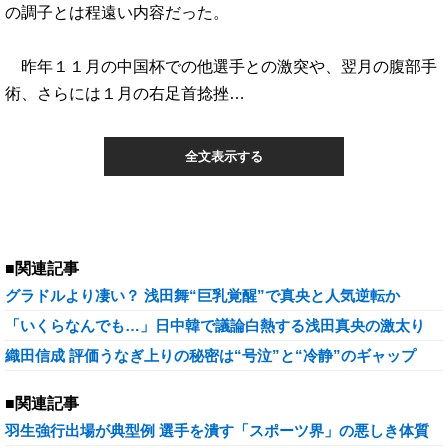
の調子とは程遠い内容だった。
昨年１１月の中国杯での他選手との激突や、翌月の腹部手
術、さらには１月の右足首捻挫…
全文表示する
■関連記事
グラドルより凄い？ 浅田舞“巨乳覚醒”で真央と人気逆転か
「いくらなんでも…」日中韓で議論白熱する浅田真央の激太り
織田信成 評価うなぎ上りの秘密は“号泣”と“冷静”のギャップ
■関連記事
羽生強行出場が典型例 選手を潰す「スポーツ界」の悪しき体質