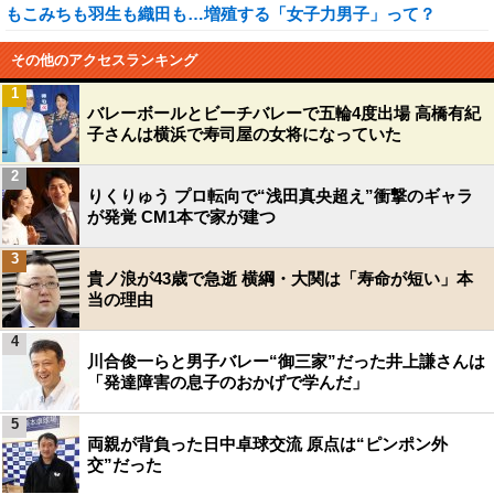
もこみちも羽生も織田も…増殖する「女子力男子」って？
その他のアクセスランキング
1
バレーボールとビーチバレーで五輪4度出場 高橋有紀
子さんは横浜で寿司屋の女将になっていた
2
りくりゅう プロ転向で“浅田真央超え”衝撃のギャラ
が発覚 CM1本で家が建つ
3
貴ノ浪が43歳で急逝 横綱・大関は「寿命が短い」本
当の理由
4
川合俊一らと男子バレー“御三家”だった井上謙さんは
「発達障害の息子のおかげで学んだ」
5
両親が背負った日中卓球交流 原点は“ピンポン外
交”だった