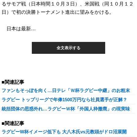
るサモア戦（日本時間１０月３日）、米国戦（同１０月１２
日）で初の決勝トーナメント進出に望みをかける。
日本は最新…
全文表示する
■関連記事
ファンもそっぽを向く…日テレ「Ｗ杯ラグビー中継」のお粗末
ラグビー トップリーグで年俸1500万円なら社員選手が正解？
統括団体の思惑外れ…ラグビーＷ杯「外国人枠撤廃」の現実味
■関連記事
ラグビーW杯イメージ低下も 大八木氏vs元教頭がドロ沼展開