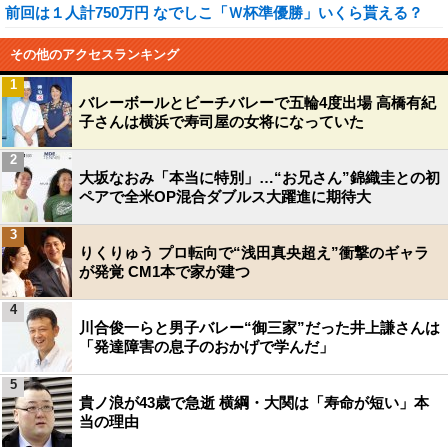
前回は１人計750万円 なでしこ「Ｗ杯準優勝」いくら貰える？
その他のアクセスランキング
1
バレーボールとビーチバレーで五輪4度出場 高橋有紀
子さんは横浜で寿司屋の女将になっていた
2
大坂なおみ「本当に特別」…“お兄さん”錦織圭との初
ペアで全米OP混合ダブルス大躍進に期待大
3
りくりゅう プロ転向で“浅田真央超え”衝撃のギャラ
が発覚 CM1本で家が建つ
4
川合俊一らと男子バレー“御三家”だった井上謙さんは
「発達障害の息子のおかげで学んだ」
5
貴ノ浪が43歳で急逝 横綱・大関は「寿命が短い」本
当の理由