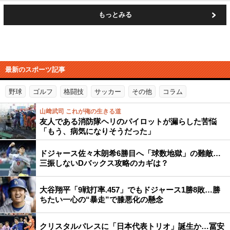
もっとみる
最新のスポーツ記事
野球
ゴルフ
格闘技
サッカー
その他
コラム
山﨑武司 これが俺の生きる道
友人である消防隊ヘリのパイロットが漏らした苦悩
「もう、病気になりそうだった」
ドジャース佐々木朗希6勝目へ「球数地獄」の難敵…
三振しないDバックス攻略のカギは？
大谷翔平「9戦打率.457」でもドジャース1勝8敗…勝
ちたい一心の“暴走”で膝悪化の懸念
クリスタルパレスに「日本代表トリオ」誕生か…冨安