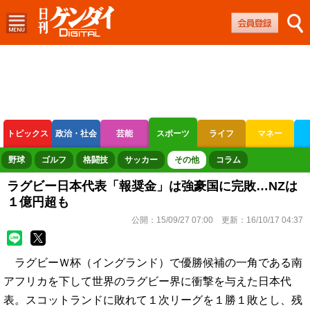
トピックス
政治・社会
芸能
スポーツ
ライフ
マネー
ボートレース
競輪
オートレース
野球
ゴルフ
格闘技
サッカー
その他
コラム
ラグビー日本代表「報奨金」は強豪国に完敗…NZは
１億円超も
公開：
15/09/27 07:00
更新：
16/10/17 04:37
ラグビーＷ杯（イングランド）で優勝候補の一角である南
アフリカを下して世界のラグビー界に衝撃を与えた日本代
表。スコットランドに敗れて１次リーグを１勝１敗とし、残