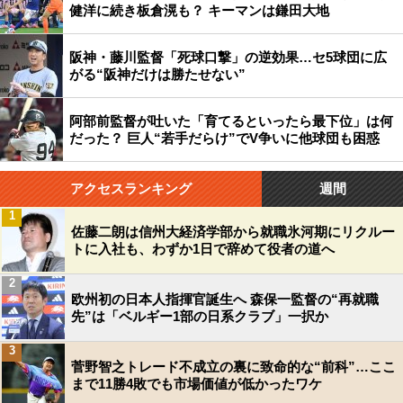
健洋に続き板倉滉も？ キーマンは鎌田大地
阪神・藤川監督「死球口撃」の逆効果…セ5球団に広
がる“阪神だけは勝たせない”
阿部前監督が吐いた「育てるといったら最下位」は何
だった？ 巨人“若手だらけ”でV争いに他球団も困惑
アクセスランキング
週間
1
佐藤二朗は信州大経済学部から就職氷河期にリクルー
トに入社も、わずか1日で辞めて役者の道へ
2
欧州初の日本人指揮官誕生へ 森保一監督の“再就職
先”は「ベルギー1部の日系クラブ」一択か
3
菅野智之トレード不成立の裏に致命的な“前科”…ここ
まで11勝4敗でも市場価値が低かったワケ