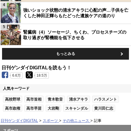
4
強いショック状態の清水アキラに心配の声…子供を亡
くした神田正輝らもたどった遺族ケアの道のり
5
腎臓病（4）ソーセージ、ちくわ、プロセスチーズの
取り過ぎが腎機能を低下させる
もっとみる
日刊ゲンダイDIGITALを読もう！
6.6万
18.5万
人気キーワード
高校野球
高市首相
青木歌音
清水アキラ
ハラスメント
高市政権
高市早苗
大岩剛
スキャンダル
黄川田仁志
日刊ゲンダイDIGITAL
スポーツ
その他ニュース
記事
スポーツ