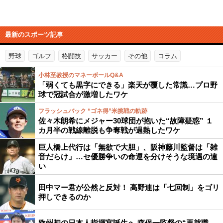
最新のスポーツ記事
野球
ゴルフ
格闘技
サッカー
その他
コラム
小林至教授のマネーボールQ&A
「弱くても黒字にできる」楽天が覆した常識…プロ野
球で冠試合が激増したワケ
フラッシュバック “ゴネ得”米挑戦の軌跡
佐々木朗希にメジャー30球団が抱いた“故障疑惑” １
カ月半の戦線離脱も争奪戦が過熱したワケ
巨人橋上代行は「無欲で大胆」、阪神藤川監督は「雑
音だらけ」…セ優勝争いの命運を分けそうな境遇の違
い
田中マー君が公然と反対！ 高野連は「七回制」をゴリ
押しできるのか
欧州初の日本人指揮官誕生へ 森保一監督の“再就職