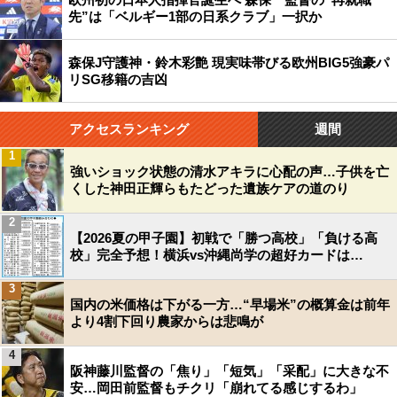
先”は「ベルギー1部の日系クラブ」一択か
森保J守護神・鈴木彩艶 現実味帯びる欧州BIG5強豪パ
リSG移籍の吉凶
アクセスランキング
週間
1
強いショック状態の清水アキラに心配の声…子供を亡
くした神田正輝らもたどった遺族ケアの道のり
2
【2026夏の甲子園】初戦で「勝つ高校」「負ける高
校」完全予想！横浜vs沖縄尚学の超好カードは…
3
国内の米価格は下がる一方…“早場米”の概算金は前年
より4割下回り農家からは悲鳴が
4
阪神藤川監督の「焦り」「短気」「采配」に大きな不
安…岡田前監督もチクリ「崩れてる感じするわ」