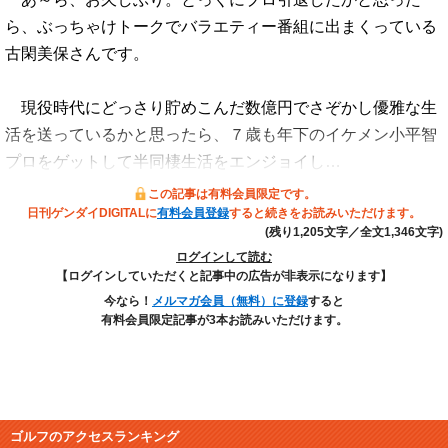
ら、ぶっちゃけトークでバラエティー番組に出まくっている
古閑美保さんです。
現役時代にどっさり貯めこんだ数億円でさぞかし優雅な生
活を送っているかと思ったら、７歳も年下のイケメン小平智
プロをゲットして半同棲生活をエンジョイし…
この記事は有料会員限定です。
日刊ゲンダイDIGITALに
有料会員登録
すると続きをお読みいただけます。
(残り1,205文字／全文1,346文字)
ログインして読む
【ログインしていただくと記事中の広告が非表示になります】
今なら！
メルマガ会員（無料）に登録
すると
有料会員限定記事が3本お読みいただけます。
ゴルフのアクセスランキング