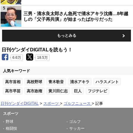
5
三男・清水良太郎さん急死で清水アキラ沈痛…8年越
しの「父子再共演」が始まったばかりだった
もっとみる
日刊ゲンダイDIGITALを読もう！
6.6万
18.5万
人気キーワード
高市首相
高校野球
青木歌音
清水アキラ
ハラスメント
高市早苗
高市政権
黄川田仁志
巨人
フジテレビ
日刊ゲンダイDIGITAL
スポーツ
ゴルフニュース
記事
スポーツ
野球
ゴルフ
格闘技
サッカー