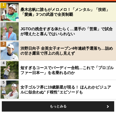
1
桑木志帆に誰もがメロメロ！「メンタル」「技術」
「愛嬌」3つの武器で全英制覇
2
JGTOの残念すぎる体たらく…選手の「営業」で試合
が増えたと喜んではいられない
3
渋野日向子 全英女子オープン4年連続予選落ち…詰め
の甘さ露呈で浮上の兆し見えず
4
短すぎるコースでバーディー合戦…これで「プロゴル
ファー日本一」を名乗れるのか
5
女子ゴルフ界に19歳新星が現る！ ほんわかビジュア
ルに似合わぬ“ド根性”エピソードも
もっとみる