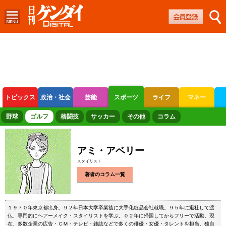
トピックス
政治・社会
芸能
スポーツ
ライフ
マネー
ボートレース
競輪
オートレース
野球
ゴルフ
格闘技
サッカー
その他
コラム
アミ・アベリー
スタイリスト
著者のコラム一覧
１９７０年東京都出身。９２年日本大学卒業後に大手化粧品会社就職。９５年に退社して渡
仏、専門的にヘアーメイク・スタイリストを学ぶ。０２年に帰国してからフリーで活動。現
在、多数企業の広告・ＣＭ・テレビ・雑誌などで多くの俳優・女優・タレントを担当。独自