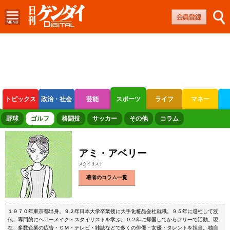
トピックス
政治・社会
芸能
スポーツ
ライフ
マネー
ボートレース
競輪
オートレース
野球
ゴルフ
格闘技
サッカー
その他
コラム
アミ・アベリー
スタイリスト
著者のコラム一覧
１９７０年東京都出身。９２年日本大学卒業後に大手化粧品会社就職。９５年に退社して渡
仏、専門的にヘアーメイク・スタイリストを学ぶ。０２年に帰国してからフリーで活動。現
在、多数企業の広告・ＣＭ・テレビ・雑誌などで多くの俳優・女優・タレントを担当。独自