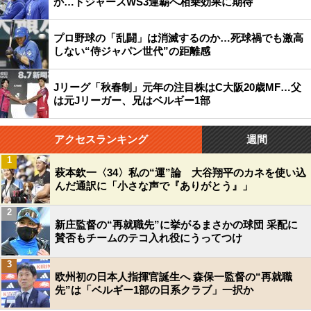
か…ドジャースWS3連覇へ相乗効果に期待
プロ野球の「乱闘」は消滅するのか…死球禍でも激高
しない“侍ジャパン世代”の距離感
Jリーグ「秋春制」元年の注目株はC大阪20歳MF…父
は元Jリーガー、兄はベルギー1部
アクセスランキング
週間
1
萩本欽一〈34〉私の“運”論 大谷翔平のカネを使い込
んだ通訳に「小さな声で『ありがとう』」
2
新庄監督の“再就職先”に挙がるまさかの球団 采配に
賛否もチームのテコ入れ役にうってつけ
3
欧州初の日本人指揮官誕生へ 森保一監督の“再就職
先”は「ベルギー1部の日系クラブ」一択か