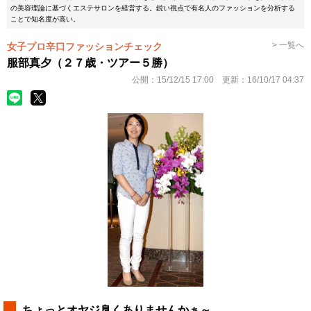
の美容理論に基づくエステサロンを経営する。鋭い視点で有名人のファッションを分析する
ことで知名度が高い。
> 一覧へ
女子プロ辛口ファッションチェック
服部真夕（２７歳・ツアー５勝）
公開：
15/12/15 17:00
更新：
16/10/17 04:37
ちょっとオヤジ臭くありませんかぁ～