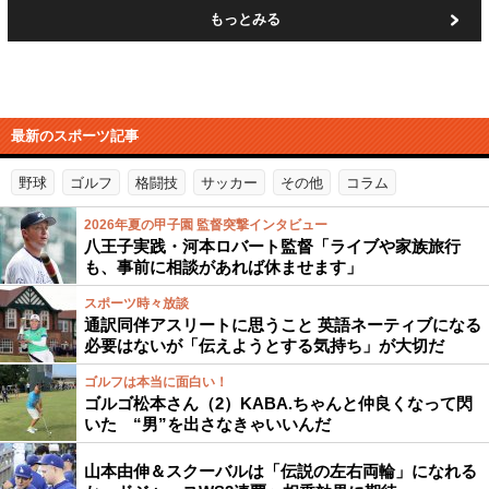
もっとみる
最新のスポーツ記事
野球
ゴルフ
格闘技
サッカー
その他
コラム
2026年夏の甲子園 監督突撃インタビュー
八王子実践・河本ロバート監督「ライブや家族旅行
も、事前に相談があれば休ませます」
スポーツ時々放談
通訳同伴アスリートに思うこと 英語ネーティブになる
必要はないが「伝えようとする気持ち」が大切だ
ゴルフは本当に面白い！
ゴルゴ松本さん（2）KABA.ちゃんと仲良くなって閃
いた “男”を出さなきゃいいんだ
山本由伸＆スクーバルは「伝説の左右両輪」になれる