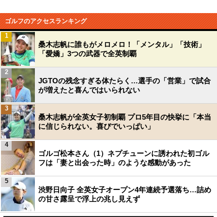
ゴルフのアクセスランキング
1
桑木志帆に誰もがメロメロ！「メンタル」「技術」
「愛嬌」3つの武器で全英制覇
2
JGTOの残念すぎる体たらく…選手の「営業」で試合
が増えたと喜んではいられない
3
桑木志帆が全英女子初制覇 プロ5年目の快挙に「本当
に信じられない。喜びでいっぱい」
4
ゴルゴ松本さん（1）ネプチューンに誘われた初ゴル
フは「妻と出会った時」のような感動があった
5
渋野日向子 全英女子オープン4年連続予選落ち…詰め
の甘さ露呈で浮上の兆し見えず