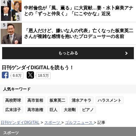
4
中村倫也が「風、薫る」に大貢献…妻・水卜麻美アナ
との「ずっと仲良く」「にこやかな」近況
5
「恩人だけど、嫌いな人の代表」亡くなった板東英二
さんが複雑な感情を抱いたプロデューサーの名前
もっとみる
日刊ゲンダイDIGITALを読もう！
6.6万
18.5万
人気キーワード
高校野球
高市首相
板東英二
清水アキラ
ハラスメント
広末涼子
高市政権
巨人
大岩剛
ピアノ
日刊ゲンダイDIGITAL
スポーツ
ゴルフニュース
記事
スポーツ