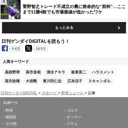
5
菅野智之トレード不成立の裏に致命的な“前科”…ここ
まで11勝4敗でも市場価値が低かったワケ
もっとみる
日刊ゲンダイDIGITALを読もう！
6.6万
18.5万
人気キーワード
高校野球
高市首相
清水アキラ
板東英二
ハラスメント
高市政権
大岩剛
黄川田仁志
広末涼子
スキャンダル
日刊ゲンダイDIGITAL
スポーツ
野球ニュース
記事
スポーツ
野球
ゴルフ
格闘技
サッカー
その他
コラム