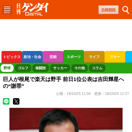
トピックス
政治・社会
芸能
スポーツ
ライフ
マネー
ボートレース
競輪
オートレース
野球
ゴルフ
格闘技
サッカー
その他
コラム
巨人が根尾で楽天は野手 前日1位公表は吉田輝星へ
の“謝罪”
公開：
18/10/25 11:50
更新：
18/10/25 12:27