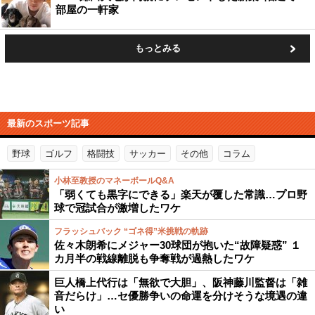
部屋の一軒家
もっとみる
最新のスポーツ記事
野球
ゴルフ
格闘技
サッカー
その他
コラム
小林至教授のマネーボールQ&A
「弱くても黒字にできる」楽天が覆した常識…プロ野
球で冠試合が激増したワケ
フラッシュバック “ゴネ得”米挑戦の軌跡
佐々木朗希にメジャー30球団が抱いた“故障疑惑” １
カ月半の戦線離脱も争奪戦が過熱したワケ
巨人橋上代行は「無欲で大胆」、阪神藤川監督は「雑
音だらけ」…セ優勝争いの命運を分けそうな境遇の違
い