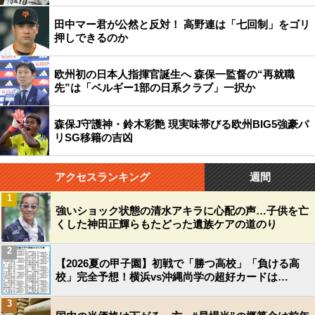
田中マー君が公然と反対！ 高野連は「七回制」をゴリ
押しできるのか
欧州初の日本人指揮官誕生へ 森保一監督の“再就職
先”は「ベルギー1部の日系クラブ」一択か
森保J守護神・鈴木彩艶 現実味帯びる欧州BIG5強豪パ
リSG移籍の吉凶
アクセスランキング
週間
1
強いショック状態の清水アキラに心配の声…子供を亡
くした神田正輝らもたどった遺族ケアの道のり
2
【2026夏の甲子園】初戦で「勝つ高校」「負ける高
校」完全予想！横浜vs沖縄尚学の超好カードは…
3