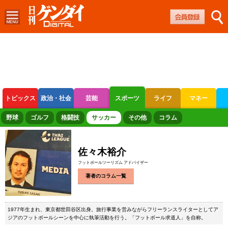
トピックス
政治・社会
芸能
スポーツ
ライフ
マネー
ボートレース
競輪
オートレース
野球
ゴルフ
格闘技
サッカー
その他
コラム
佐々木裕介
フットボールツーリズム アドバイザー
著者のコラム一覧
1977年生まれ、東京都世田谷区出身。旅行事業を営みながらフリーランスライターとしてア
ジアのフットボールシーンを中心に執筆活動を行う。「フットボール求道人」を自称。