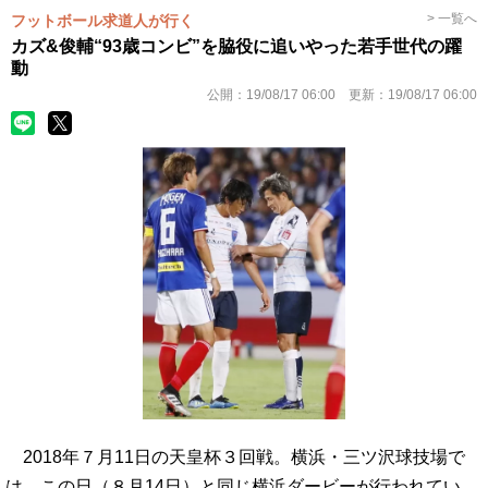
> 一覧へ
フットボール求道人が行く
カズ&俊輔“93歳コンビ”を脇役に追いやった若手世代の躍
動
公開：
19/08/17 06:00
更新：
19/08/17 06:00
2018年７月11日の天皇杯３回戦。横浜・三ツ沢球技場で
は、この日（８月14日）と同じ横浜ダービーが行われてい