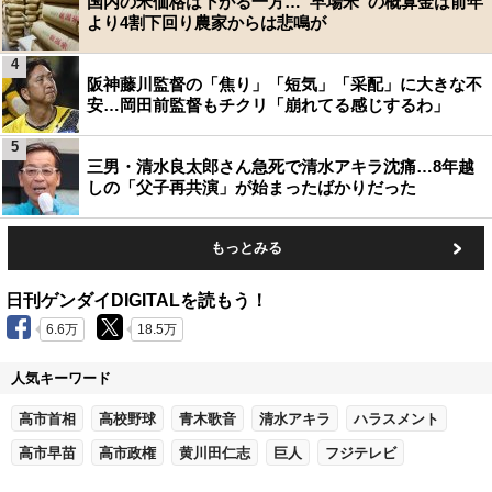
国内の米価格は下がる一方…“早場米”の概算金は前年
より4割下回り農家からは悲鳴が
4
阪神藤川監督の「焦り」「短気」「采配」に大きな不
安…岡田前監督もチクリ「崩れてる感じするわ」
5
三男・清水良太郎さん急死で清水アキラ沈痛…8年越
しの「父子再共演」が始まったばかりだった
もっとみる
日刊ゲンダイDIGITALを読もう！
6.6万
18.5万
人気キーワード
高市首相
高校野球
青木歌音
清水アキラ
ハラスメント
高市早苗
高市政権
黄川田仁志
巨人
フジテレビ