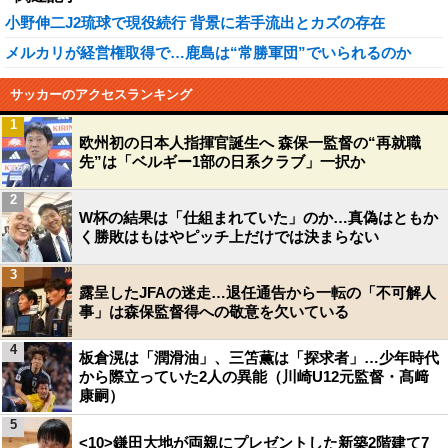
小野伸二J2琉球で現役続行 背景に若手流出とカズの存在
メルカリが経営権取得で…鹿島は“常勝軍団”でいられるのか
サッカーのアクセスランキング
1
欧州初の日本人指揮官誕生へ 森保一監督の“再就職
先”は「ベルギー1部の日系クラブ」一択か
2
W杯の結果は「仕組まれていた」のか…真偽はともか
く勝敗はもはやピッチ上だけでは決まらない
3
露呈したJFAの迷走…退任通告から一転の「不可解人
事」は森保監督得への敬意を欠いている
4
板倉滉は「潤滑油」、三笘薫は「探求者」…少年時代
から際立っていた2人の異能（川崎U12元監督・髙﨑
康嗣）
5
<10>鎌田大地が両親にプレゼントした新築2階建て7