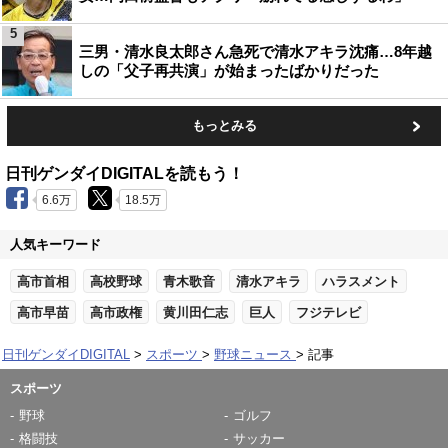
5
三男・清水良太郎さん急死で清水アキラ沈痛…8年越
しの「父子再共演」が始まったばかりだった
もっとみる
日刊ゲンダイDIGITALを読もう！
6.6万
18.5万
人気キーワード
高市首相
高校野球
青木歌音
清水アキラ
ハラスメント
高市早苗
高市政権
黄川田仁志
巨人
フジテレビ
日刊ゲンダイDIGITAL
スポーツ
野球ニュース
記事
スポーツ
野球
ゴルフ
格闘技
サッカー