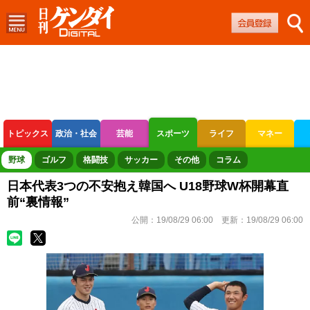
トピックス
政治・社会
芸能
スポーツ
ライフ
マネー
ボートレース
競輪
オートレース
野球
ゴルフ
格闘技
サッカー
その他
コラム
日本代表3つの不安抱え韓国へ U18野球W杯開幕直
前“裏情報”
公開：
19/08/29 06:00
更新：
19/08/29 06:00