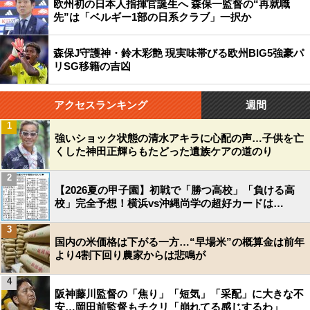
欧州初の日本人指揮官誕生へ 森保一監督の“再就職
先”は「ベルギー1部の日系クラブ」一択か
森保J守護神・鈴木彩艶 現実味帯びる欧州BIG5強豪パ
リSG移籍の吉凶
アクセスランキング
週間
1
強いショック状態の清水アキラに心配の声…子供を亡
くした神田正輝らもたどった遺族ケアの道のり
2
【2026夏の甲子園】初戦で「勝つ高校」「負ける高
校」完全予想！横浜vs沖縄尚学の超好カードは…
3
国内の米価格は下がる一方…“早場米”の概算金は前年
より4割下回り農家からは悲鳴が
4
阪神藤川監督の「焦り」「短気」「采配」に大きな不
安…岡田前監督もチクリ「崩れてる感じするわ」