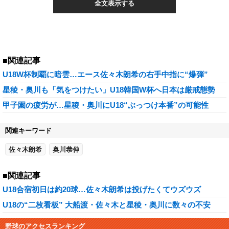
全文表示する
■関連記事
U18W杯制覇に暗雲…エース佐々木朗希の右手中指に“爆弾”
星稜・奥川も「気をつけたい」U18韓国W杯へ日本は厳戒態勢
甲子園の疲労が…星稜・奥川にU18“ぶっつけ本番”の可能性
関連キーワード
佐々木朗希
奥川恭伸
■関連記事
U18合宿初日は約20球…佐々木朗希は投げたくてウズウズ
U18の“二枚看板” 大船渡・佐々木と星稜・奥川に数々の不安
野球のアクセスランキング