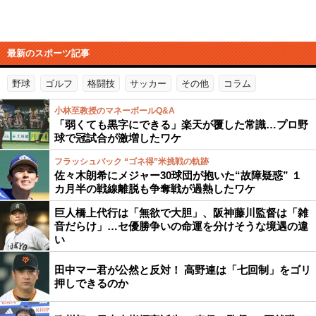
最新のスポーツ記事
野球
ゴルフ
格闘技
サッカー
その他
コラム
小林至教授のマネーボールQ&A
「弱くても黒字にできる」楽天が覆した常識…プロ野
球で冠試合が激増したワケ
フラッシュバック “ゴネ得”米挑戦の軌跡
佐々木朗希にメジャー30球団が抱いた“故障疑惑” １
カ月半の戦線離脱も争奪戦が過熱したワケ
巨人橋上代行は「無欲で大胆」、阪神藤川監督は「雑
音だらけ」…セ優勝争いの命運を分けそうな境遇の違
い
田中マー君が公然と反対！ 高野連は「七回制」をゴリ
押しできるのか