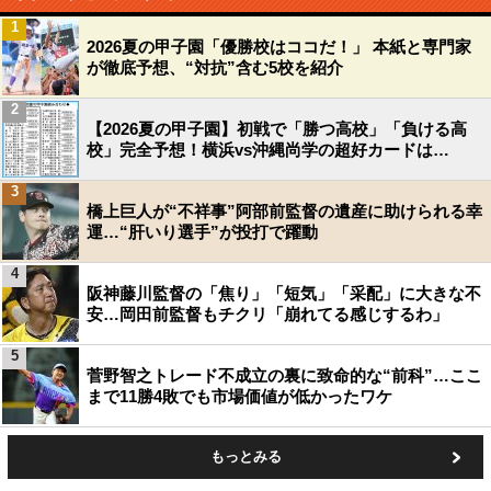
1
2026夏の甲子園「優勝校はココだ！」 本紙と専門家
が徹底予想、“対抗”含む5校を紹介
2
【2026夏の甲子園】初戦で「勝つ高校」「負ける高
校」完全予想！横浜vs沖縄尚学の超好カードは…
3
橋上巨人が“不祥事”阿部前監督の遺産に助けられる幸
運…“肝いり選手”が投打で躍動
4
阪神藤川監督の「焦り」「短気」「采配」に大きな不
安…岡田前監督もチクリ「崩れてる感じするわ」
5
菅野智之トレード不成立の裏に致命的な“前科”…ここ
まで11勝4敗でも市場価値が低かったワケ
もっとみる