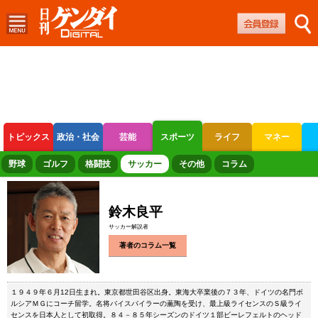
トピックス
政治・社会
芸能
スポーツ
ライフ
マネー
ボートレース
競輪
オートレース
野球
ゴルフ
格闘技
サッカー
その他
コラム
鈴木良平
サッカー解説者
著者のコラム一覧
１９４９年６月12日生まれ。東京都世田谷区出身。東海大卒業後の７３年、ドイツの名門ボ
ルシアＭＧにコーチ留学。名将バイスバイラーの薫陶を受け、最上級ライセンスのＳ級ライ
センスを日本人として初取得。８４－８５年シーズンのドイツ１部ビーレフェルトのヘッド