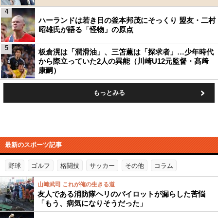
4
ハーランドは若き日の釜本邦茂にそっくり 盟友・二村
昭雄氏が語る「怪物」の原点
5
板倉滉は「潤滑油」、三笘薫は「探求者」…少年時代
から際立っていた2人の異能（川崎U12元監督・髙﨑
康嗣）
もっとみる
最新のスポーツ記事
野球
ゴルフ
格闘技
サッカー
その他
コラム
山﨑武司 これが俺の生きる道
友人である消防隊ヘリのパイロットが漏らした苦悩
「もう、病気になりそうだった」