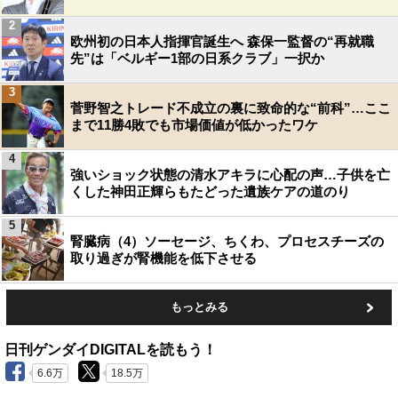
2
欧州初の日本人指揮官誕生へ 森保一監督の“再就職
先”は「ベルギー1部の日系クラブ」一択か
3
菅野智之トレード不成立の裏に致命的な“前科”…ここ
まで11勝4敗でも市場価値が低かったワケ
4
強いショック状態の清水アキラに心配の声…子供を亡
くした神田正輝らもたどった遺族ケアの道のり
5
腎臓病（4）ソーセージ、ちくわ、プロセスチーズの
取り過ぎが腎機能を低下させる
もっとみる
日刊ゲンダイDIGITALを読もう！
6.6万
18.5万