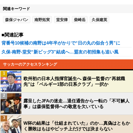
関連キーワード
森保ジャパン
南野拓実
堂安律
柴崎岳
久保建英
■関連記事
背番号10候補の南野は4年半がかりで“日の丸の似合う男”に
久保-南野-堂安“新ビッグ3”結成へ…盟友の初招集も追い風
サッカーのアクセスランキング
1
欧州初の日本人指揮官誕生へ 森保一監督の“再就職
先”は「ベルギー1部の日系クラブ」一択か
2
露呈したJFAの迷走…退任通告から一転の「不可解人
事」は森保監督得への敬意を欠いている
3
W杯の結果は「仕組まれていた」のか…真偽はともか
く勝敗はもはやピッチ上だけでは決まらない