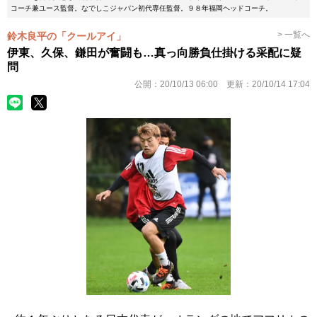
コーチ兼ユース監督。なでしこジャパン初代専任監督。９８年福岡ヘッドコーチ。
> 一覧へ
鈴木良平の「クールアイ」
伊東、久保、鎌田が奮闘も…真っ向勝負仕掛ける采配に疑
問
公開：
20/10/13 06:00
更新：
20/10/14 17:04