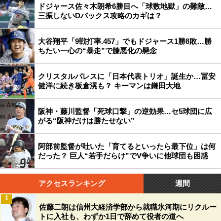
ドジャース佐々木朗希6勝目へ「球数地獄」の難敵…
三振しないDバックス攻略のカギは？
大谷翔平「9戦打率.457」でもドジャース1勝8敗…勝
ちたい一心の“暴走”で膝悪化の懸念
クリスタルパレスに「日本代表トリオ」誕生か…冨安
健洋に続き板倉滉も？ キーマンは鎌田大地
阪神・藤川監督「死球口撃」の逆効果…セ5球団に広
がる“阪神だけは勝たせない”
阿部前監督が吐いた「育てるといったら最下位」は何
だった？ 巨人“若手だらけ”でV争いに他球団も困惑
アクセスランキング
週間
1
佐藤二朗は信州大経済学部から就職氷河期にリクルー
トに入社も、わずか1日で辞めて役者の道へ