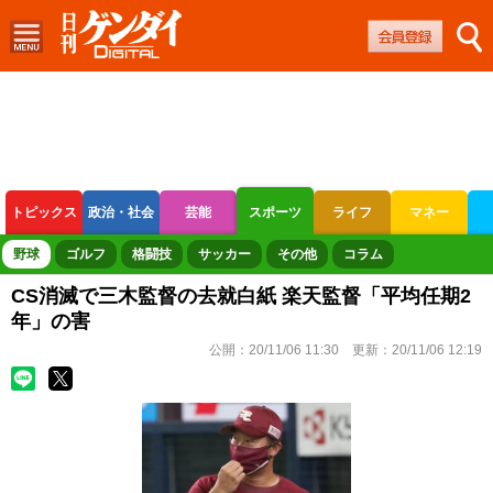
トピックス
政治・社会
芸能
スポーツ
ライフ
マネー
ボートレース
競輪
オートレース
野球
ゴルフ
格闘技
サッカー
その他
コラム
CS消滅で三木監督の去就白紙 楽天監督「平均任期2
年」の害
公開：
20/11/06 11:30
更新：
20/11/06 12:19