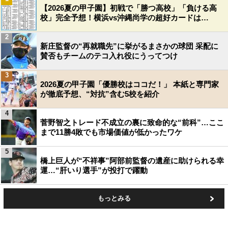
【2026夏の甲子園】初戦で「勝つ高校」「負ける高
校」完全予想！横浜vs沖縄尚学の超好カードは…
2
新庄監督の“再就職先”に挙がるまさかの球団 采配に
賛否もチームのテコ入れ役にうってつけ
3
2026夏の甲子園「優勝校はココだ！」 本紙と専門家
が徹底予想、“対抗”含む5校を紹介
4
菅野智之トレード不成立の裏に致命的な“前科”…ここ
まで11勝4敗でも市場価値が低かったワケ
5
橋上巨人が“不祥事”阿部前監督の遺産に助けられる幸
運…“肝いり選手”が投打で躍動
もっとみる