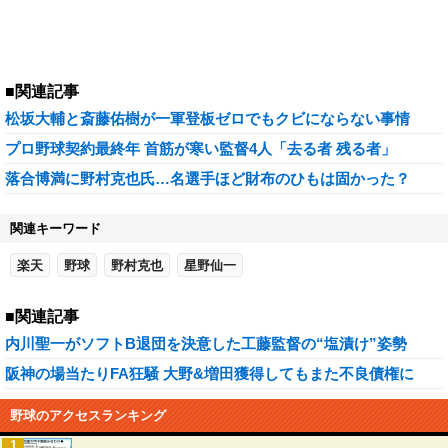
■関連記事
松坂大輔と斎藤佑樹が一軍登板ゼロでもクビにならない事情
プロ野球契約最終年 首筋が寒い監督4人「去る者 残る者」
落合博満に野村克也氏…名選手ほど財布のひもは固かった？
関連キーワード
楽天
野球
野村克也
星野仙一
■関連記事
内川聖一がソフトB退団を決意した工藤監督の“塩漬け”姿勢
阪神の場当たりFA狂騒 大野&増田獲得してもまた不良債権に
野球のアクセスランキング
1