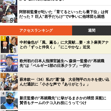
阿部前監督が吐いた「育てるといったら最下位」は何
だった？ 巨人“若手だらけ”でV争いに他球団も困惑
アクセスランキング
週間
1
中村倫也が「風、薫る」に大貢献…妻・水卜麻美アナ
との「ずっと仲良く」「にこやかな」近況
2
欧州初の日本人指揮官誕生へ 森保一監督の“再就職
先”は「ベルギー1部の日系クラブ」一択か
3
萩本欽一〈34〉私の“運”論 大谷翔平のカネを使い込
んだ通訳に「小さな声で『ありがとう』」
4
新庄監督の“再就職先”に挙がるまさかの球団 采配に
賛否もチームのテコ入れ役にうってつけ