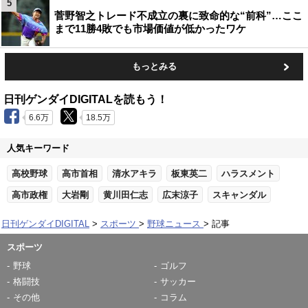
5
菅野智之トレード不成立の裏に致命的な“前科”…ここ
まで11勝4敗でも市場価値が低かったワケ
もっとみる
日刊ゲンダイDIGITALを読もう！
6.6万
18.5万
人気キーワード
高校野球
高市首相
清水アキラ
板東英二
ハラスメント
高市政権
大岩剛
黄川田仁志
広末涼子
スキャンダル
日刊ゲンダイDIGITAL
スポーツ
野球ニュース
記事
スポーツ
野球
ゴルフ
格闘技
サッカー
その他
コラム