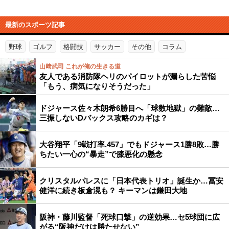
最新のスポーツ記事
野球
ゴルフ
格闘技
サッカー
その他
コラム
山﨑武司 これが俺の生きる道
友人である消防隊ヘリのパイロットが漏らした苦悩
「もう、病気になりそうだった」
ドジャース佐々木朗希6勝目へ「球数地獄」の難敵…
三振しないDバックス攻略のカギは？
大谷翔平「9戦打率.457」でもドジャース1勝8敗…勝
ちたい一心の“暴走”で膝悪化の懸念
クリスタルパレスに「日本代表トリオ」誕生か…冨安
健洋に続き板倉滉も？ キーマンは鎌田大地
阪神・藤川監督「死球口撃」の逆効果…セ5球団に広
がる“阪神だけは勝たせない”