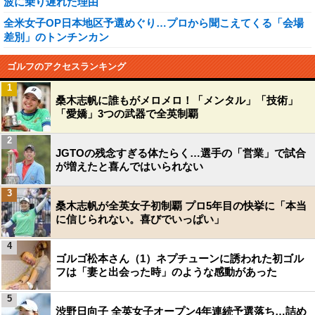
波に乗り遅れた理由
全米女子OP日本地区予選めぐり…プロから聞こえてくる「会場
差別」のトンチンカン
ゴルフのアクセスランキング
1
桑木志帆に誰もがメロメロ！「メンタル」「技術」
「愛嬌」3つの武器で全英制覇
2
JGTOの残念すぎる体たらく…選手の「営業」で試合
が増えたと喜んではいられない
3
桑木志帆が全英女子初制覇 プロ5年目の快挙に「本当
に信じられない。喜びでいっぱい」
4
ゴルゴ松本さん（1）ネプチューンに誘われた初ゴル
フは「妻と出会った時」のような感動があった
5
渋野日向子 全英女子オープン4年連続予選落ち…詰め