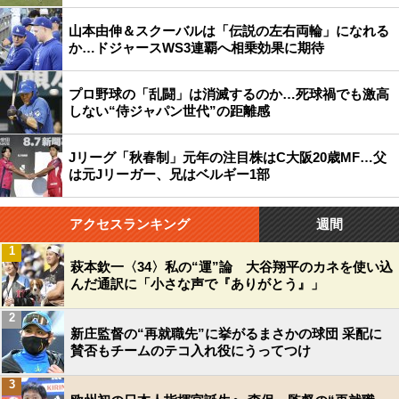
山本由伸＆スクーバルは「伝説の左右両輪」になれる
か…ドジャースWS3連覇へ相乗効果に期待
プロ野球の「乱闘」は消滅するのか…死球禍でも激高
しない“侍ジャパン世代”の距離感
Jリーグ「秋春制」元年の注目株はC大阪20歳MF…父
は元Jリーガー、兄はベルギー1部
アクセスランキング
週間
1
萩本欽一〈34〉私の“運”論 大谷翔平のカネを使い込
んだ通訳に「小さな声で『ありがとう』」
2
新庄監督の“再就職先”に挙がるまさかの球団 采配に
賛否もチームのテコ入れ役にうってつけ
3