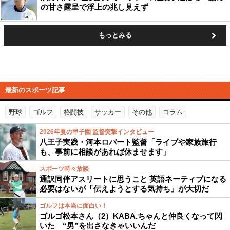
の甘さ露呈で浮上の兆し見えず
もっとみる
最新のスポーツ記事
野球
ゴルフ
格闘技
サッカー
その他
コラム
2026年夏の甲子園 監督突撃インタビュー
八王子実践・河本ロバート監督「ライブや家族旅行
も、事前に相談があれば休ませます」
スポーツ時々放談
通訳同伴アスリートに思うこと 英語ネーティブになる
必要はないが「伝えようとする気持ち」が大切だ
ゴルフは本当に面白い！
ゴルゴ松本さん（2）KABA.ちゃんと仲良くなって閃
いた “男”を出さなきゃいいんだ