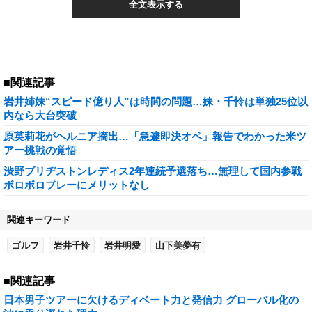
全文表示する
■関連記事
岩井姉妹“スピード億り人”は時間の問題…妹・千怜は単独25位以
内なら大台突破
原英莉花がヘルニア摘出…「急遽即決オペ」報告でわかった米ツ
アー挑戦の覚悟
渋野ブリヂストンレディス2年連続予選落ち…無理して国内参戦
ボロボロプレーにメリットなし
関連キーワード
ゴルフ
岩井千怜
岩井明愛
山下美夢有
■関連記事
日本男子ツアーに欠けるディベート力と発信力 グローバル化の