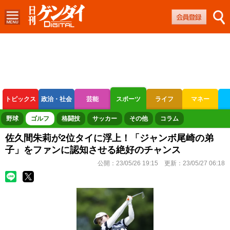
トピックス
政治・社会
芸能
スポーツ
ライフ
マネー
ボートレース
競輪
オートレース
野球
ゴルフ
格闘技
サッカー
その他
コラム
佐久間朱莉が2位タイに浮上！「ジャンボ尾崎の弟
子」をファンに認知させる絶好のチャンス
公開：
23/05/26 19:15
更新：
23/05/27 06:18