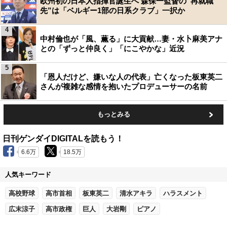
欧州初の日本人指揮官誕生へ 森保一監督の“再就職
先”は「ベルギー1部の日系クラブ」一択か
4
中村倫也が「風、薫る」に大貢献…妻・水卜麻美アナ
との「ずっと仲良く」「にこやかな」近況
5
「恩人だけど、嫌いな人の代表」亡くなった板東英二
さんが複雑な感情を抱いたプロデューサーの名前
もっとみる
日刊ゲンダイDIGITALを読もう！
6.6万
18.5万
人気キーワード
高校野球
高市首相
板東英二
清水アキラ
ハラスメント
広末涼子
高市政権
巨人
大岩剛
ピアノ