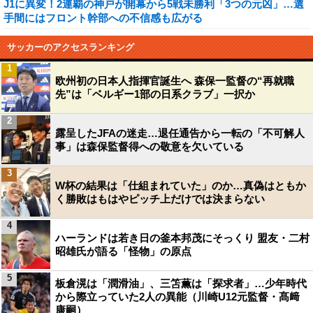
J1に異変！2連覇の神戸が開幕から5戦未勝利「3つの元凶」…選
手間にはフロント幹部への不信感も広がる
サッカーのアクセスランキング
1
欧州初の日本人指揮官誕生へ 森保一監督の“再就職
先”は「ベルギー1部の日系クラブ」一択か
2
露呈したJFAの迷走…退任通告から一転の「不可解人
事」は森保監督得への敬意を欠いている
3
W杯の結果は「仕組まれていた」のか…真偽はともか
く勝敗はもはやピッチ上だけでは決まらない
4
ハーランドは若き日の釜本邦茂にそっくり 盟友・二村
昭雄氏が語る「怪物」の原点
5
板倉滉は「潤滑油」、三笘薫は「探求者」…少年時代
から際立っていた2人の異能（川崎U12元監督・髙﨑
康嗣）