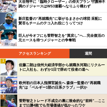
大谷翔平に「臨時クローザー」の仰天プラン 守護神不
調のドジャースはWS3連覇へなりふり構わず
新庄監督の“再就職先”に挙がるまさかの球団 采配に
賛否もチームのテコ入れ役にうってつけ
巨人が今オフにも菅野智之を“買戻し”へ…完全復活の
元エースを待つメジャーとの争奪戦
アクセスランキング
週間
1
佐藤二朗は信州大経済学部から就職氷河期にリクルー
トに入社も、わずか1日で辞めて役者の道へ
2
欧州初の日本人指揮官誕生へ 森保一監督の“再就職
先”は「ベルギー1部の日系クラブ」一択か
3
菅野智之トレード不成立の裏に致命的な“前科”…ここ
まで11勝4敗でも市場価値が低かったワケ