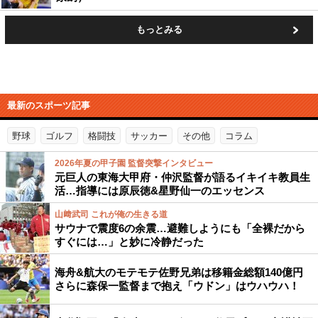
もっとみる
最新のスポーツ記事
野球
ゴルフ
格闘技
サッカー
その他
コラム
2026年夏の甲子園 監督突撃インタビュー
元巨人の東海大甲府・仲沢監督が語るイキイキ教員生
活…指導には原辰徳&星野仙一のエッセンス
山﨑武司 これが俺の生きる道
サウナで震度6の余震…避難しようにも「全裸だから
すぐには…」と妙に冷静だった
海舟&航大のモテモテ佐野兄弟は移籍金総額140億円
さらに森保一監督まで抱え「ウドン」はウハウハ！