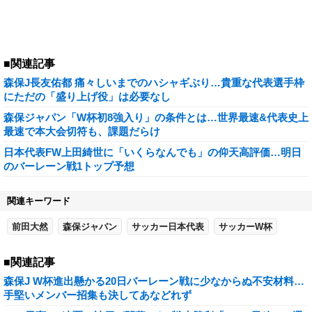
■関連記事
森保J長友佑都 痛々しいまでのハシャギぶり…貴重な代表選手枠
にただの「盛り上げ役」は必要なし
森保ジャパン「W杯初8強入り」の条件とは…世界最速&代表史上
最速で本大会切符も、課題だらけ
日本代表FW上田綺世に「いくらなんでも」の仰天高評価…明日
のバーレーン戦1トップ予想
関連キーワード
前田大然
森保ジャパン
サッカー日本代表
サッカーW杯
■関連記事
森保J W杯進出懸かる20日バーレーン戦に少なからぬ不安材料…
手堅いメンバー招集も決してあなどれず