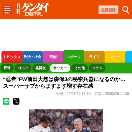
トピックス
政治・社会
芸能
スポーツ
ライフ
マネー
ボートレース
競輪
オートレース
野球
ゴルフ
格闘技
サッカー
その他
コラム
“忍者”FW前田大然は森保Jの秘密兵器になるのか…
スーパーサブからますます増す存在感
公開：
25/03/26 11:30
更新：
25/03/26 11:36