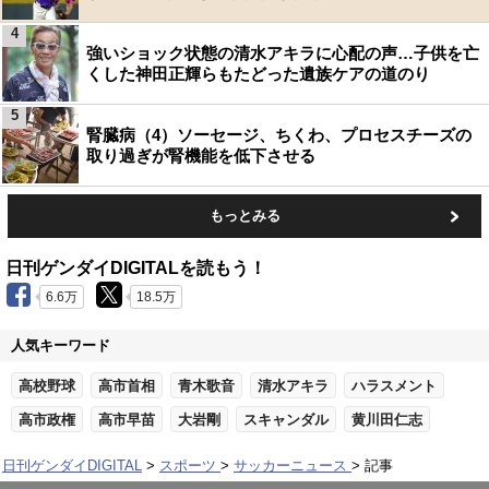
4
強いショック状態の清水アキラに心配の声…子供を亡
くした神田正輝らもたどった遺族ケアの道のり
5
腎臓病（4）ソーセージ、ちくわ、プロセスチーズの
取り過ぎが腎機能を低下させる
もっとみる
日刊ゲンダイDIGITALを読もう！
6.6万
18.5万
人気キーワード
高校野球
高市首相
青木歌音
清水アキラ
ハラスメント
高市政権
高市早苗
大岩剛
スキャンダル
黄川田仁志
日刊ゲンダイDIGITAL
スポーツ
サッカーニュース
記事