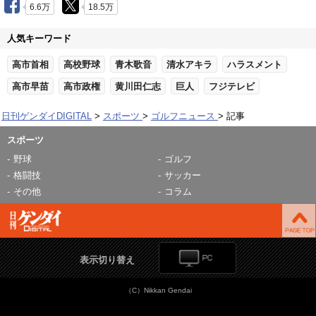
6.6万
18.5万
人気キーワード
高市首相
高校野球
青木歌音
清水アキラ
ハラスメント
高市早苗
高市政権
黄川田仁志
巨人
フジテレビ
日刊ゲンダイDIGITAL
スポーツ
ゴルフニュース
記事
スポーツ
野球
ゴルフ
格闘技
サッカー
その他
コラム
表示切り替え
（C）Nikkan Gendai