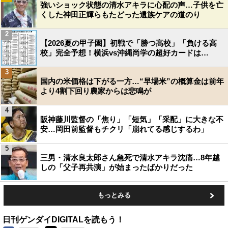
強いショック状態の清水アキラに心配の声…子供を亡
くした神田正輝らもたどった遺族ケアの道のり
2
【2026夏の甲子園】初戦で「勝つ高校」「負ける高
校」完全予想！横浜vs沖縄尚学の超好カードは…
3
国内の米価格は下がる一方…“早場米”の概算金は前年
より4割下回り農家からは悲鳴が
4
阪神藤川監督の「焦り」「短気」「采配」に大きな不
安…岡田前監督もチクリ「崩れてる感じするわ」
5
三男・清水良太郎さん急死で清水アキラ沈痛…8年越
しの「父子再共演」が始まったばかりだった
もっとみる
日刊ゲンダイDIGITALを読もう！