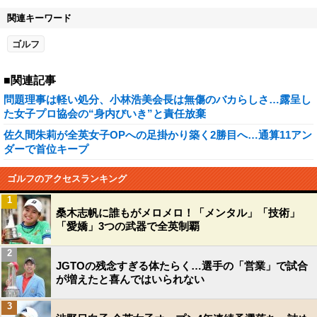
関連キーワード
ゴルフ
■関連記事
問題理事は軽い処分、小林浩美会長は無傷のバカらしさ…露呈し
た女子プロ協会の“身内びいき”と責任放棄
佐久間朱莉が全英女子OPへの足掛かり築く2勝目へ…通算11アン
ダーで首位キープ
ゴルフのアクセスランキング
1
桑木志帆に誰もがメロメロ！「メンタル」「技術」
「愛嬌」3つの武器で全英制覇
2
JGTOの残念すぎる体たらく…選手の「営業」で試合
が増えたと喜んではいられない
3