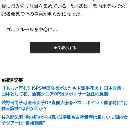
援に踏み切り注目を集めている。5月20日、都内ホテルでの
記者会見でその事実が明らかになった。
ゴルフルールを中心に…
全文表示する
■関連記事
【もっと読む】ISPS半田会長がまたもド派手花火！ 日本企業・
団体として初、全英シニアOP冠スポンサー就任の意義
渋野日向子は全米女子OP直前大会をパス…ポイント稼ぎ時に“お
休み調整”は吉か凶か？
佐久間朱莉 涙の初Vから4戦で2勝目も白星量産は厳しい…国内女
子ツアーは“群雄割拠”