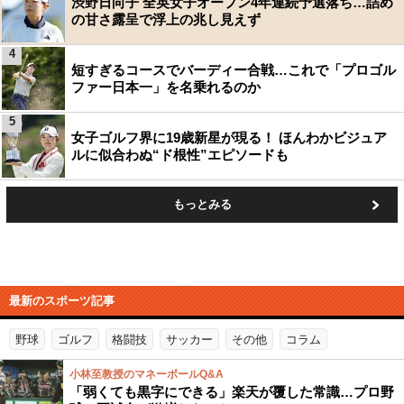
渋野日向子 全英女子オープン4年連続予選落ち…詰め
の甘さ露呈で浮上の兆し見えず
4
短すぎるコースでバーディー合戦…これで「プロゴル
ファー日本一」を名乗れるのか
5
女子ゴルフ界に19歳新星が現る！ ほんわかビジュア
ルに似合わぬ“ド根性”エピソードも
もっとみる
最新のスポーツ記事
野球
ゴルフ
格闘技
サッカー
その他
コラム
小林至教授のマネーボールQ&A
「弱くても黒字にできる」楽天が覆した常識…プロ野