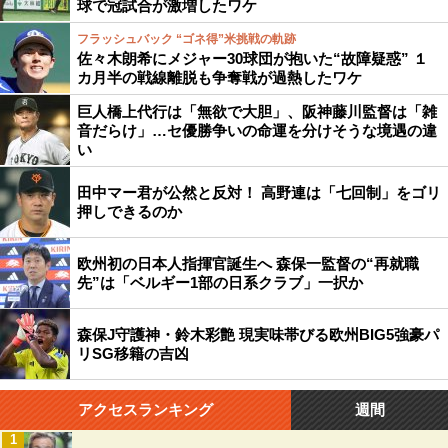
球で冠試合が激増したワケ
フラッシュバック “ゴネ得”米挑戦の軌跡
佐々木朗希にメジャー30球団が抱いた“故障疑惑” １
カ月半の戦線離脱も争奪戦が過熱したワケ
巨人橋上代行は「無欲で大胆」、阪神藤川監督は「雑
音だらけ」…セ優勝争いの命運を分けそうな境遇の違
い
田中マー君が公然と反対！ 高野連は「七回制」をゴリ
押しできるのか
欧州初の日本人指揮官誕生へ 森保一監督の“再就職
先”は「ベルギー1部の日系クラブ」一択か
森保J守護神・鈴木彩艶 現実味帯びる欧州BIG5強豪パ
リSG移籍の吉凶
アクセスランキング
週間
1