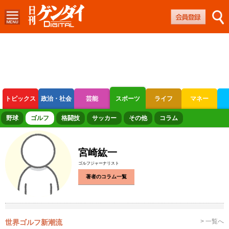
トピックス
政治・社会
芸能
スポーツ
ライフ
マネー
ボートレース
競輪
オートレース
野球
ゴルフ
格闘技
サッカー
その他
コラム
宮崎紘一
ゴルフジャーナリスト
著者のコラム一覧
> 一覧へ
世界ゴルフ新潮流