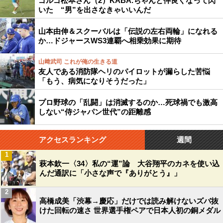
ゴルゴ松本さん（2）KABA.ちゃんと仲良くなって閃
いた “男”を出さなきゃいいんだ
山本由伸＆スクーバルは「伝説の左右両輪」になれる
か…ドジャースWS3連覇へ相乗効果に期待
山﨑武司 これが俺の生きる道
友人である消防隊ヘリのパイロットが漏らした苦悩
「もう、病気になりそうだった」
プロ野球の「乱闘」は消滅するのか…死球禍でも激高
しない“侍ジャパン世代”の距離感
アクセスランキング
週間
1
萩本欽一〈34〉私の“運”論 大谷翔平のカネを使い込
んだ通訳に「小さな声で『ありがとう』」
2
高橋成美「渋幕→慶応」だけでは読み解けないズバ抜
けた回転の速さ 世界選手権ペアで日本人初の銅メダル