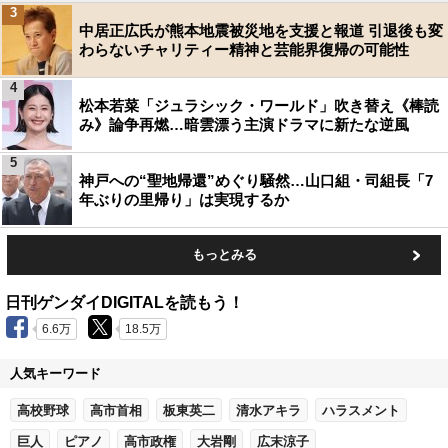
3
中居正広氏が熊本地震被災地を支援と報道 引退後も変
わらないチャリティー精神と芸能界復帰の可能性
4
松本若菜「ジュラシック・ワールド」吹き替え《棒読
み》論争再燃…暗雲漂う主演ドラマに新たな逆風
5
神戸への“聖地帰還”めぐり騒然…山口組・司組長「7
年ぶりの里帰り」は実現するか
もっとみる
日刊ゲンダイDIGITALを読もう！
6.6万
18.5万
人気キーワード
高校野球
高市首相
板東英二
清水アキラ
ハラスメント
巨人
ピアノ
高市政権
大岩剛
広末涼子