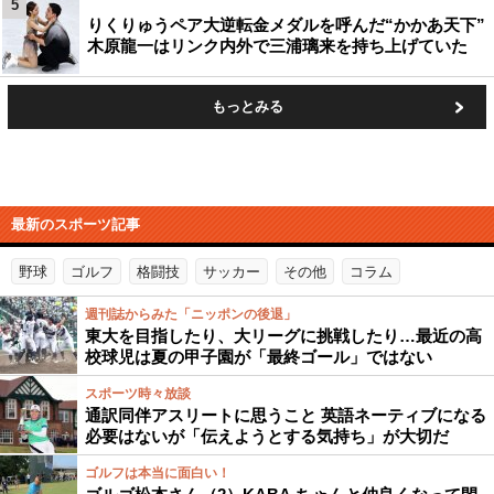
5
りくりゅうペア大逆転金メダルを呼んだ“かかあ天下”
木原龍一はリンク内外で三浦璃来を持ち上げていた
もっとみる
最新のスポーツ記事
野球
ゴルフ
格闘技
サッカー
その他
コラム
週刊誌からみた「ニッポンの後退」
東大を目指したり、大リーグに挑戦したり…最近の高
校球児は夏の甲子園が「最終ゴール」ではない
スポーツ時々放談
通訳同伴アスリートに思うこと 英語ネーティブになる
必要はないが「伝えようとする気持ち」が大切だ
ゴルフは本当に面白い！