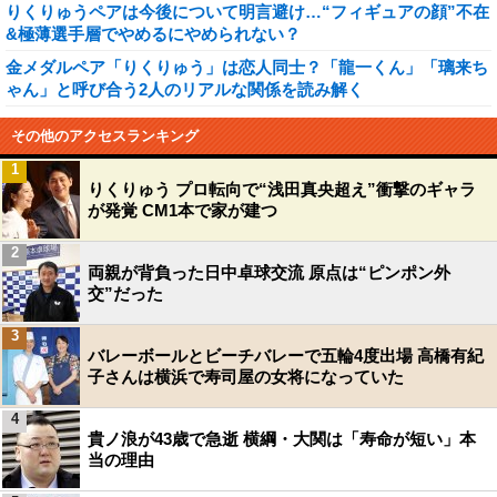
りくりゅうペアは今後について明言避け…“フィギュアの顔”不在
&極薄選手層でやめるにやめられない？
金メダルペア「りくりゅう」は恋人同士？「龍一くん」「璃来ち
ゃん」と呼び合う2人のリアルな関係を読み解く
その他のアクセスランキング
1
りくりゅう プロ転向で“浅田真央超え”衝撃のギャラ
が発覚 CM1本で家が建つ
2
両親が背負った日中卓球交流 原点は“ピンポン外
交”だった
3
バレーボールとビーチバレーで五輪4度出場 高橋有紀
子さんは横浜で寿司屋の女将になっていた
4
貴ノ浪が43歳で急逝 横綱・大関は「寿命が短い」本
当の理由