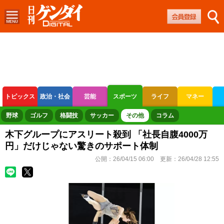
トピックス
政治・社会
芸能
スポーツ
ライフ
マネー
ボートレース
競輪
オートレース
野球
ゴルフ
格闘技
サッカー
その他
コラム
木下グループにアスリート殺到 「社長自腹4000万
円」だけじゃない驚きのサポート体制
公開：
26/04/15 06:00
更新：
26/04/28 12:55