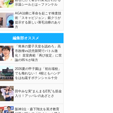
示温シールとは～ファンケル
AGA治療に革命を起こす検査技
術「スキャビジョン」銀クリが
提示する新しい薄毛治療のあり
方
編集部オススメ
「将来の愛子天皇を認めろ」高
市政権vs読売新聞でバトル激
化！ 皇室典範「再び改定」に世
論の85％が味方
2026夏の甲子園は「初出場校」
でも侮れない！ 4校ともハンデ
をはね返すポテンシャル十分
田中みな実“まんまるE乳”も筋金
入り！アッパレのあざとさ
阪神1位・森下翔太を英才教育