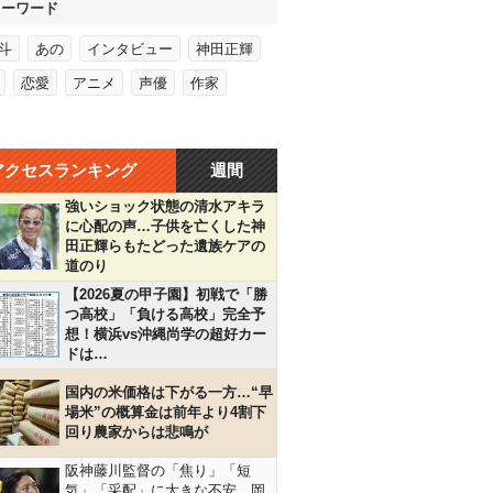
キーワード
斗
あの
インタビュー
神田正輝
恋愛
アニメ
声優
作家
アクセスランキング
週間
強いショック状態の清水アキラ
に心配の声…子供を亡くした神
田正輝らもたどった遺族ケアの
道のり
【2026夏の甲子園】初戦で「勝
つ高校」「負ける高校」完全予
想！横浜vs沖縄尚学の超好カー
ドは…
国内の米価格は下がる一方…“早
場米”の概算金は前年より4割下
回り農家からは悲鳴が
阪神藤川監督の「焦り」「短
気」「采配」に大きな不安…岡