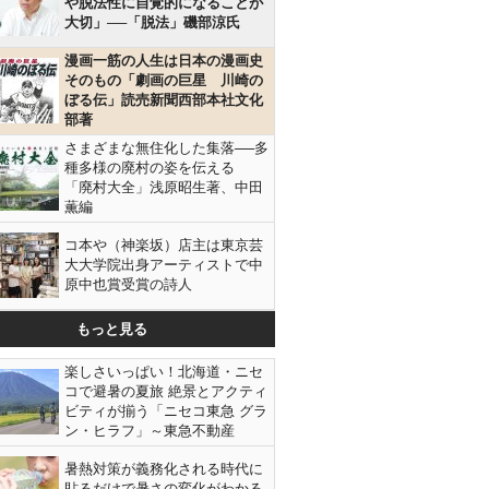
や脱法性に自覚的になることが
大切」──「脱法」磯部涼氏
漫画一筋の人生は日本の漫画史
そのもの「劇画の巨星 川崎の
ぼる伝」読売新聞西部本社文化
部著
さまざまな無住化した集落──多
種多様の廃村の姿を伝える
「廃村大全」浅原昭生著、中田
薫編
コ本や（神楽坂）店主は東京芸
大大学院出身アーティストで中
原中也賞受賞の詩人
もっと見る
楽しさいっぱい！北海道・ニセ
コで避暑の夏旅 絶景とアクティ
ビティが揃う「ニセコ東急 グラ
ン・ヒラフ」～東急不動産
暑熱対策が義務化される時代に
貼るだけで暑さの変化がわかる