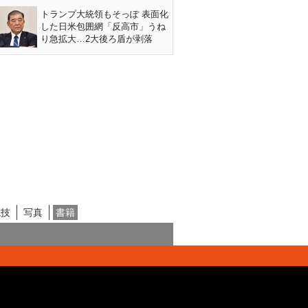
トランプ大統領もそっぽ 表面化
した日米包囲網「反高市」うね
り急拡大…2大後ろ盾が剥落
競技
写真
書籍