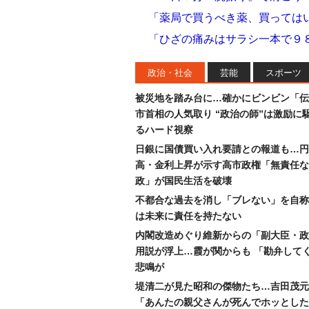
「薬局で買うべき薬、買っては
「ひざの痛みはサラシ一本で９
政治・社会
芸能
スポーツ
被災地を踏み台に…確かにビンビン「伝
市首相の人気取り “政治の師”は激励に
るハード視察
日銀に国債買い入れ要請との報道も…円
高・金利上昇が示す高市政権「無責任な
政」が国民生活を破壊
不都合な過去を消し「ブレない」を自称
は未来に責任を持たない
内閣改造めぐり維新からの「副大臣・政
用説が浮上…霞が関からも 「勘弁して
悲鳴が
堤清二が見た昭和の傑物たち…吉田茂元
「あんたの親父さんが死んでホッとした