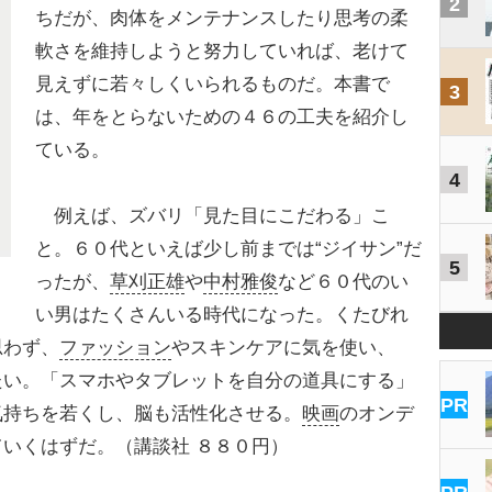
2
ちだが、肉体をメンテナンスしたり思考の柔
軟さを維持しようと努力していれば、老けて
見えずに若々しくいられるものだ。本書で
3
は、年をとらないための４６の工夫を紹介し
ている。
4
例えば、ズバリ「見た目にこだわる」こ
と。６０代といえば少し前までは“ジイサン”だ
5
ったが、
草刈正雄
や
中村雅俊
など６０代のい
い男はたくさんいる時代になった。くたびれ
思わず、
ファッション
やスキンケアに気を使い、
たい。「スマホやタブレットを自分の道具にする」
PR
気持ちを若くし、脳も活性化させる。
映画
のオンデ
いくはずだ。（講談社 ８８０円）