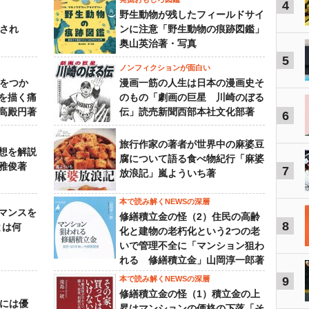
4
野生動物が残したフィールドサイ
下され
ンに注意「野生動物の痕跡図鑑」
奥山英治著・写真
5
ノンフィクションが面白い
功をつか
漫画一筋の人生は日本の漫画史そ
を描く痛
のもの「劇画の巨星 川崎のぼる
高殿円著
伝」読売新聞西部本社文化部著
6
旅行作家の著者が世界中の麻婆豆
想を解説
腐について語る食べ物紀行「麻婆
雅俊著
7
放浪記」嵐よういち著
本で読み解くNEWSの深層
マンスを
修繕積立金の怪（2）住民の高齢
8
とは何
化と建物の老朽化という2つの老
いで管理不全に「マンション狙わ
れる 修繕積立金」山岡淳一郎著
本で読み解くNEWSの深層
9
修繕積立金の怪（1）積立金の上
うには優
昇はマンションの価格の下落「そ