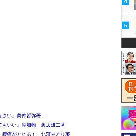
4
5
なさい」奥仲哲弥著
てもいい』添加物」渡辺雄二著
・腰痛がとれる！」北濱みどり著