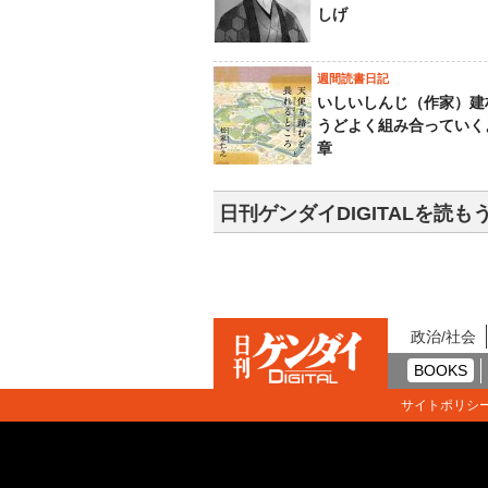
しげ
週間読書日記
いしいしんじ（作家）建
うどよく組み合っていく
章
日刊ゲンダイDIGITALを読も
政治/社会
BOOKS
サイトポリシ