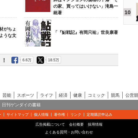
の家、買ってはいけない」滝島一
10
統著
材がちょ
「『鮎戦記』有岡只祐」世良康著
ような文
う！
6.6万
18.5万
芸能
スポーツ
ライフ
経済
健康
コミック
競馬
公営
日刊ゲンダイの書籍
ー
サイトマップ
個人情報
著作権
リンク
定期購読申込み
広告掲載について
会社概要
採用情報
よくある質問・お問い合わせ