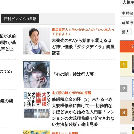
人気
中村敬
日刊ゲンダイの書籍
竜星涼
書店員芸人カモシダせぶんの「いい本入っ
芸人
てますよ！」
私が以前
未発売のAVから始まる震えるほ
経験が基
ど怖い怪談「ダクダデイラ」餠屋
風車と巨
䖸著
1
ので2」
「心の闇」綾辻行人著
2
本で読み解くNEWSの深層
修繕積立金の怪（3）来たるべき
刻鐘の幽
大規模修繕に向けて──初歩的な
手ほどきから始める入門書「マン
3
ションの大規模修繕でダマされな
い方法新装版」建山晃著
発掘おもしろ図鑑