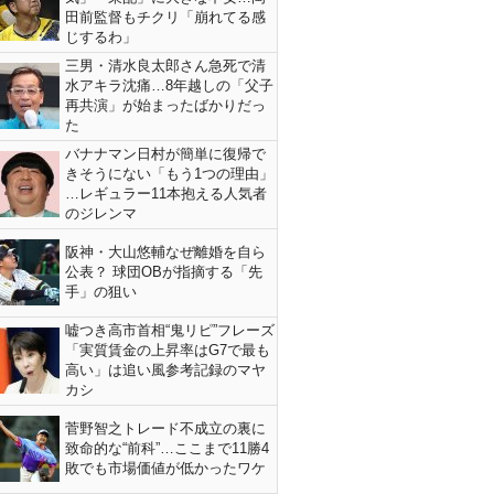
田前監督もチクリ「崩れてる感
じするわ」
三男・清水良太郎さん急死で清
水アキラ沈痛…8年越しの「父子
再共演」が始まったばかりだっ
た
バナナマン日村が簡単に復帰で
きそうにない「もう1つの理由」
…レギュラー11本抱える人気者
のジレンマ
阪神・大山悠輔なぜ離婚を自ら
公表？ 球団OBが指摘する「先
手」の狙い
嘘つき高市首相“鬼リピ”フレーズ
「実質賃金の上昇率はG7で最も
高い」は追い風参考記録のマヤ
カシ
菅野智之トレード不成立の裏に
致命的な“前科”…ここまで11勝4
敗でも市場価値が低かったワケ