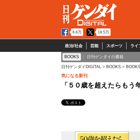
6.6万
18.5万
政治/社会
芸能
スポーツ
ライ
BOOKS
日刊ゲンダイの書籍
日刊ゲンダイDIGITAL
BOOKS
BOOK
気になる新刊
「５０歳を超えたらもう