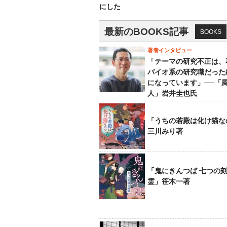
にした
最新のBOOKS記事
BOOKS
著者インタビュー
「テーマの研究不正は、
バイオ系の研究職だった
になっています」──「
人」岩井圭也氏
「うちの若殿は化け猫な
三川みり著
「鬼にきんつば 七つの
霊」笹木一著