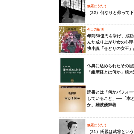
修羅にうたう
（22）何なりと仰って
今日の新刊
年商50億円を挙げ、成
んだ成り上がり女の心理
快小説「せどりの女王」
仏典に込められたその思
「維摩経とは何か」植木
読書とは「何かパフォー
していること」──「本
か」難波優輝著
修羅にうたう
（21）氏親は武将とい