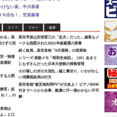
いけない薬」中川基著
８％治る！」笠原巖著
ライフ
マネー
健康
わる」高
高市早苗は安倍晋三の「忠犬」だった…服装もメ
駆けずり回
ークも指図された2021年総裁選の茶番
続く政局…高市首相「9月退陣」の現実味
安・物価
シリーズ 保阪メモ「昭和史余話」（10）あまり
放漫財
にもずさんだった日本大使館の情報管理
その場しのぎの大混乱…嘘と裏切り、いかがわし
する人間
い消費税政局の行方
高市首相“被災地利用PV”が大炎上！ ピアノBGM
務官」起
付きでヘリから合掌、酷暑に汗一滴かかない不可
くれ！」の
解
首相は
よ」と口