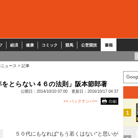
フ
経済
健康
コミック
競馬
公営競技
書籍
Sニュース
記事
年をとらない４６の法則」阪本節郎著
公開日：
2014/10/10 07:00
更新日：
2016/10/17 04:37
>> バックナンバー
印刷
1
５０代にもなれば“もう若くはない”と思いが