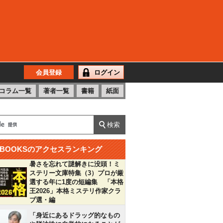
会員登録
ログイン
コラム一覧
著者一覧
書籍
紙面
BOOKSのアクセスランキング
暑さを忘れて謎解きに没頭！ミ
ステリー文庫特集（3）プロが厳
選する年に1度の短編集 「本格
王2026」本格ミステリ作家クラ
ブ選・編
「身近にあるドラッグ的なもの