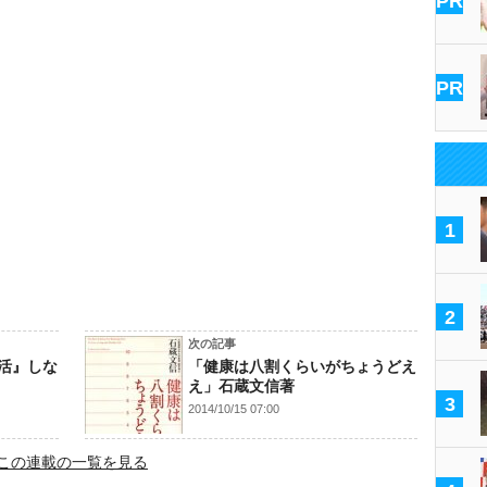
PR
PR
1
2
次の記事
活』しな
「健康は八割くらいがちょうどえ
え」石蔵文信著
3
2014/10/15 07:00
この連載の一覧を見る