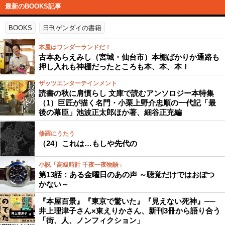
最新のBOOKS記事
BOOKS
日刊ゲンダイの書籍
本屋はワンダーランドだ！
古本あらえみし（宮城・仙台市）本棚ばかりか通路も
押し入れも神棚だったところも本、本、本！
ザッツエンターテインメント
読書の秋に肩慣らし 文庫で読むアンソロジー本特集
（1）巨匠が描く名門・小栗上野介忠順の一代記「最
後の幕臣」池波正太郎ほか著、細谷正充編
修羅にうたう
（24）これは…もしや先代の
小説「高級時計 千夜一夜物語」
第13話：ある金曜日のあの声 ～聴覚だけではおぼつ
かない～
『本屋百景』『東京で驚いた』『見えない死神』──
井上理津子さん×東えりかさん、新刊3冊から語り合う
「街、人、ノンフィクション」