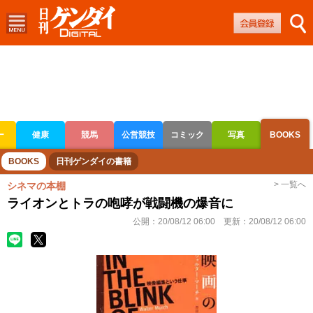
ー
健康
競馬
公営競技
コミック
写真
BOOKS
ボートレース
競輪
オートレース
BOOKS
日刊ゲンダイの書籍
> 一覧へ
シネマの本棚
ライオンとトラの咆哮が戦闘機の爆音に
公開：
20/08/12 06:00
更新：
20/08/12 06:00