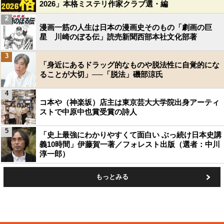
2026」本格ミステリ作家クラブ選・編
2
漫画一筋の人生は日本の漫画史そのもの「劇画の巨
星 川崎のぼる伝」読売新聞西部本社文化部著
3
「身近にあるドラッグ的なものや脱法性に自覚的にな
ることが大切」──「脱法」磯部涼氏
4
コ本や（神楽坂）店主は東京芸大大学院出身アーティ
ストで中原中也賞受賞の詩人
5
「史上最強にわかりやすくて面白い ぶっ続け日本史講
義10時間」伊藤賀一著／フォレスト出版（選者：中川
淳一郎）
もっとみる