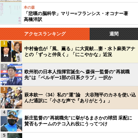
本の森
「悲嘆の脳科学」マリー=フランシス・オコナー著
高橋洋訳
アクセスランキング
週間
1
中村倫也が「風、薫る」に大貢献…妻・水卜麻美アナ
との「ずっと仲良く」「にこやかな」近況
2
欧州初の日本人指揮官誕生へ 森保一監督の“再就職
先”は「ベルギー1部の日系クラブ」一択か
3
萩本欽一〈34〉私の“運”論 大谷翔平のカネを使い込
んだ通訳に「小さな声で『ありがとう』」
4
新庄監督の“再就職先”に挙がるまさかの球団 采配に
賛否もチームのテコ入れ役にうってつけ
5