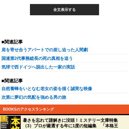
全文表示する
■関連記事
肩を寄せ合うアパートでの差し迫った人間劇
国連第2代事務総長の死の真相を追う
気球で西ドイツへ脱出した一家の実話
■関連記事
自然養蜂をいとなむ老女の姿を描く誠実な映像
次第に夢幻の気配を強める男の旅
BOOKSのアクセスランキング
1
暑さを忘れて謎解きに没頭！ミステリー文庫特集
（3）プロが厳選する年に1度の短編集 「本格王