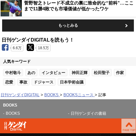
菅野智之トレード不成立の裏に致命的な“前科”…ここ
まで11勝4敗でも市場価値が低かったワケ
もっとみる
日刊ゲンダイDIGITALを読もう！
6.6万
18.5万
人気キーワード
中村敬斗
あの
インタビュー
神田正輝
松田聖子
作家
恋愛
事故
ドジャース
日本学術会議
日刊ゲンダイDIGITAL
BOOKS
BOOKSニュース
記事
BOOKS
BOOKS
日刊ゲンダイの書籍