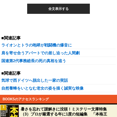
全文表示する
■関連記事
ライオンとトラの咆哮が戦闘機の爆音に
肩を寄せ合うアパートでの差し迫った人間劇
国連第2代事務総長の死の真相を追う
■関連記事
気球で西ドイツへ脱出した一家の実話
自然養蜂をいとなむ老女の姿を描く誠実な映像
BOOKSのアクセスランキング
1
暑さを忘れて謎解きに没頭！ミステリー文庫特集
（3）プロが厳選する年に1度の短編集 「本格王