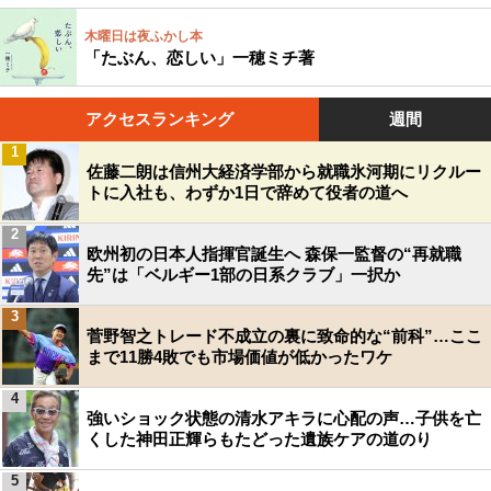
木曜日は夜ふかし本
「たぶん、恋しい」一穂ミチ著
アクセスランキング
週間
1
佐藤二朗は信州大経済学部から就職氷河期にリクルー
トに入社も、わずか1日で辞めて役者の道へ
2
欧州初の日本人指揮官誕生へ 森保一監督の“再就職
先”は「ベルギー1部の日系クラブ」一択か
3
菅野智之トレード不成立の裏に致命的な“前科”…ここ
まで11勝4敗でも市場価値が低かったワケ
4
強いショック状態の清水アキラに心配の声…子供を亡
くした神田正輝らもたどった遺族ケアの道のり
5