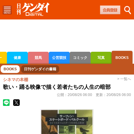
ー
健康
競馬
公営競技
コミック
写真
BOOKS
ボートレース
競輪
オートレース
BOOKS
日刊ゲンダイの書籍
> 一覧へ
シネマの本棚
歌い・踊る映像で描く若者たちの人生の暗部
公開：
20/08/26 06:00
更新：
20/08/26 06:00