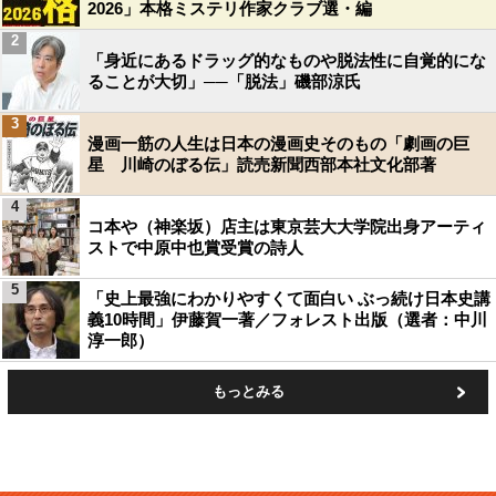
2026」本格ミステリ作家クラブ選・編
2
「身近にあるドラッグ的なものや脱法性に自覚的にな
ることが大切」──「脱法」磯部涼氏
3
漫画一筋の人生は日本の漫画史そのもの「劇画の巨
星 川崎のぼる伝」読売新聞西部本社文化部著
4
コ本や（神楽坂）店主は東京芸大大学院出身アーティ
ストで中原中也賞受賞の詩人
5
「史上最強にわかりやすくて面白い ぶっ続け日本史講
義10時間」伊藤賀一著／フォレスト出版（選者：中川
淳一郎）
もっとみる