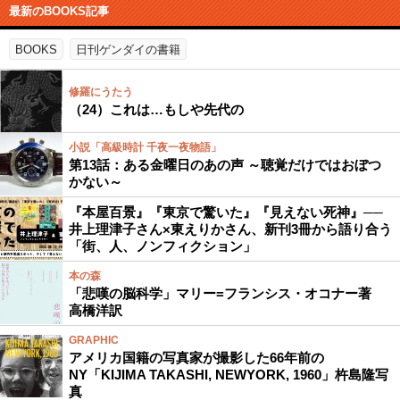
最新のBOOKS記事
BOOKS
日刊ゲンダイの書籍
修羅にうたう
（24）これは…もしや先代の
小説「高級時計 千夜一夜物語」
第13話：ある金曜日のあの声 ～聴覚だけではおぼつ
かない～
『本屋百景』『東京で驚いた』『見えない死神』──
井上理津子さん×東えりかさん、新刊3冊から語り合う
「街、人、ノンフィクション」
本の森
「悲嘆の脳科学」マリー=フランシス・オコナー著
高橋洋訳
GRAPHIC
アメリカ国籍の写真家が撮影した66年前の
NY「KIJIMA TAKASHI, NEWYORK, 1960」杵島隆写
真