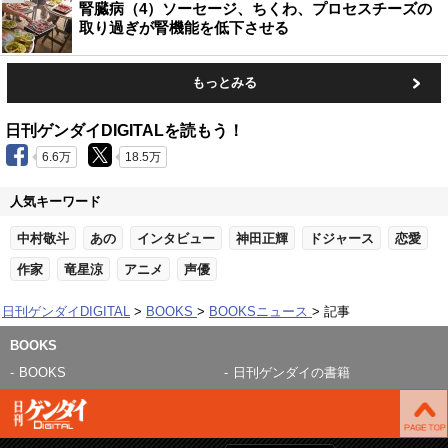
腎臓病（4）ソーセージ、ちくわ、プロセスチーズの
取り過ぎが腎機能を低下させる
もっとみる
日刊ゲンダイDIGITALを読もう！
6.6万
18.5万
人気キーワード
中村敬斗
あの
インタビュー
神田正輝
ドジャース
恋愛
作家
竜星涼
アニメ
声優
日刊ゲンダイDIGITAL
BOOKS
BOOKSニュース
記事
BOOKS
BOOKS
日刊ゲンダイの書籍